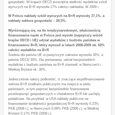
gospodarki. W krajach OECD przeciętna wielkość wydatków szkół
wyższych na B+R wynosiła 17% całości nakładów. W 2009 r.
W Polsce nakłady szkół wyższych na B+R wyniosły 37,1%, a
nakłady sektora gospodarki – 28,5%.
Wyróżniającą się, na tle międzynarodowym, właściwością
finansowania nauki w Polsce jest wysoki (najwyższy wśród
krajów OECD i UE) udział wydatków z budżetu państwa w
finansowaniu B+R, który wynosił w latach 2008-2009 ok. 60%
całości wydatków na B+R
.
Średnia dla państw UE w powyższym zakresie wynosiła 35%, a
państw OECD 30%. Dla porównania, udział bezpośrednich
wydatków z budżetu państwa na B+R stanowił: w Niemczech i
Wielkiej Brytanii ok. 30%.
Jednocześnie należy podkreślić, iż znaczące współfinansowanie
sektora B+R środkami publicznymi ma miejsce w wielu
państwach, w tym poprzez bezpośrednie finansowanie
przedsięwzięć gospodarczych o charakterze B+R lub zachęty
podatkowe. Na przykład: w USA nakłady publiczne na
finansowanie działalności gospodarczej B+R wyniosły 0,23%
PKB (2008 r.), w Niemczech 0,09% PKB (2008 r.), w Wielkiej
Brytanii 0,17% PKB (2009 r.).