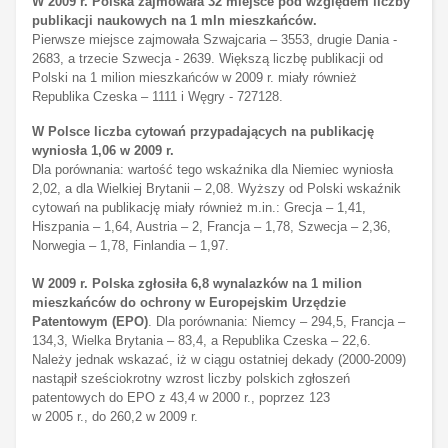
W 2009 r. Polska zajmowała 32 miejsce pod względem liczby
publikacji naukowych na 1 mln mieszkańców.
Pierwsze miejsce zajmowała Szwajcaria – 3553, drugie Dania -
2683, a trzecie Szwecja - 2639. Większą liczbę publikacji od
Polski na 1 milion mieszkańców w 2009 r. miały również
Republika Czeska – 1111 i Węgry - 727128.
W Polsce liczba cytowań przypadających na publikację
wyniosła 1,06 w 2009 r.
Dla porównania: wartość tego wskaźnika dla Niemiec wyniosła
2,02, a dla Wielkiej Brytanii – 2,08. Wyższy od Polski wskaźnik
cytowań na publikację miały również m.in.: Grecja – 1,41,
Hiszpania – 1,64, Austria – 2, Francja – 1,78, Szwecja – 2,36,
Norwegia – 1,78, Finlandia – 1,97.
W 2009 r. Polska zgłosiła 6,8 wynalazków na 1 milion
mieszkańców do ochrony w Europejskim Urzędzie
Patentowym (EPO)
. Dla porównania: Niemcy – 294,5, Francja –
134,3, Wielka Brytania – 83,4, a Republika Czeska – 22,6.
Należy jednak wskazać, iż w ciągu ostatniej dekady (2000-2009)
nastąpił sześciokrotny wzrost liczby polskich zgłoszeń
patentowych do EPO z 43,4 w 2000 r., poprzez 123
w 2005 r., do 260,2 w 2009 r.