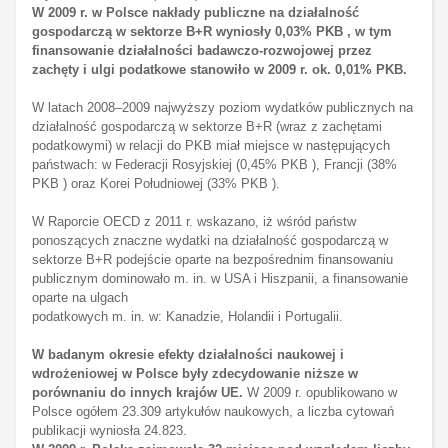
W 2009 r. w Polsce nakłady publiczne na działalność
gospodarczą w sektorze B+R wyniosły 0,03% PKB , w tym
finansowanie działalności badawczo-rozwojowej przez
zachęty i ulgi podatkowe stanowiło w 2009 r. ok. 0,01% PKB.
W latach 2008–2009 najwyższy poziom wydatków publicznych na
działalność gospodarczą w sektorze B+R (wraz z zachętami
podatkowymi) w relacji do PKB miał miejsce w następujących
państwach: w Federacji Rosyjskiej (0,45% PKB ), Francji (38%
PKB ) oraz Korei Południowej (33% PKB ).
W Raporcie OECD z 2011 r. wskazano, iż wśród państw
ponoszących znaczne wydatki na działalność gospodarczą w
sektorze B+R podejście oparte na bezpośrednim finansowaniu
publicznym dominowało m. in. w USA i Hiszpanii, a finansowanie
oparte na ulgach
podatkowych m. in. w: Kanadzie, Holandii i Portugalii.
W badanym okresie efekty działalności naukowej i
wdrożeniowej w Polsce były zdecydowanie niższe w
porównaniu do innych krajów UE.
W 2009 r. opublikowano w
Polsce ogółem 23.309 artykułów naukowych, a liczba cytowań
publikacji wyniosła 24.823.