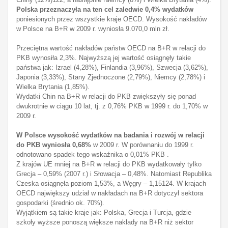
Polska przeznaczyła na ten cel zaledwie 0,4% wydatków
poniesionych przez wszystkie kraje OECD. Wysokość nakładów
w Polsce na B+R w 2009 r. wyniosła 9.070,0 mln zł.
Przeciętna wartość nakładów państw OECD na B+R w relacji do
PKB wynosiła 2,3%. Najwyższą jej wartość osiągnęły takie
państwa jak: Izrael (4,28%), Finlandia (3,96%), Szwecja (3,62%),
Japonia (3,33%), Stany Zjednoczone (2,79%), Niemcy (2,78%) i
Wielka Brytania (1,85%).
Wydatki Chin na B+R w relacji do PKB zwiększyły się ponad
dwukrotnie w ciągu 10 lat, tj. z 0,76% PKB w 1999 r. do 1,70% w
2009 r.
W Polsce wysokość wydatków na badania i rozwój w relacji
do PKB wyniosła 0,68%
w 2009 r. W porównaniu do 1999 r.
odnotowano spadek tego wskaźnika o 0,01% PKB .
Z krajów UE mniej na B+R w relacji do PKB wydatkowały tylko
Grecja – 0,59% (2007 r.) i Słowacja – 0,48%. Natomiast Republika
Czeska osiągnęła poziom 1,53%, a Węgry – 1,15124. W krajach
OECD największy udział w nakładach na B+R dotyczył sektora
gospodarki (średnio ok. 70%).
Wyjątkiem są takie kraje jak: Polska, Grecja i Turcja, gdzie
szkoły wyższe ponoszą większe nakłady na B+R niż sektor