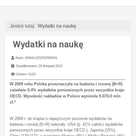
Jesteś tutaj:
Wydatki na naukę
Wydatki na naukę
Szczegóły
Autor:
ANNA LESZKOWSKA
Opublikowano: 26 listopad 2012
Odsłon: 5120
W 2009 roku Polska przeznaczyła na badania i rozwoj (B+R)
zaledwie 0,4% wydatków
poniesionych przez wszystkie kraje
OECD. Wysokość nakładów w Polsce wyniosła 9.070,0 mln
zł.*
W 2009 r. do krajów o najwyższym poziomie wydatków na
badania i rozwój (B+R) należały: USA
(tj. 41% całości wydatków
ponoszonych przez wszystkie kraje OECD ), Japonia (15%),
Chiny (12%)122, a następnie Niemcy (8%) i Wielka Brytania (4%).