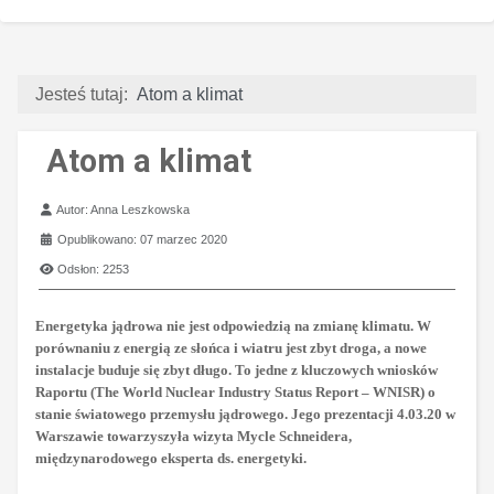
Jesteś tutaj:
Atom a klimat
Atom a klimat
Szczegóły
Autor:
Anna Leszkowska
Opublikowano: 07 marzec 2020
Odsłon: 2253
Energetyka jądrowa nie jest odpowiedzią na zmianę klimatu. W
porównaniu z energią ze słońca i wiatru jest zbyt droga, a nowe
instalacje buduje się zbyt długo. To jedne z kluczowych wniosków
Raportu (The World Nuclear Industry Status Report – WNISR) o
stanie światowego przemysłu jądrowego. Jego prezentacji 4.03.20 w
Warszawie towarzyszyła wizyta Mycle Schneidera,
międzynarodowego eksperta ds. energetyki.