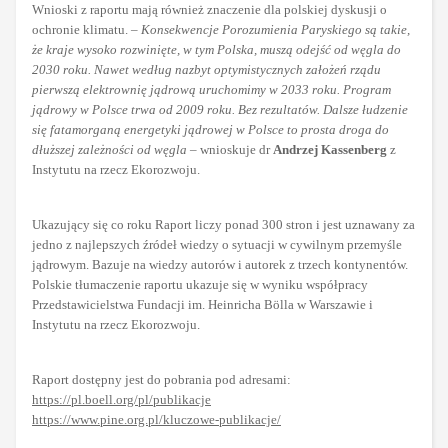
Wnioski z raportu mają również znaczenie dla polskiej dyskusji o
ochronie klimatu. –
Konsekwencje Porozumienia Paryskiego są takie,
że kraje wysoko rozwinięte, w tym Polska, muszą odejść od węgla do
2030 roku. Nawet według nazbyt optymistycznych założeń rządu
pierwszą elektrownię jądrową uruchomimy w 2033 roku. Program
jądrowy w Polsce trwa od 2009 roku. Bez rezultatów. Dalsze łudzenie
się fatamorganą energetyki jądrowej w Polsce to prosta droga do
dłuższej zależności od węgla
– wnioskuje dr
Andrzej Kassenberg
z
Instytutu na rzecz Ekorozwoju.
Ukazujący się co roku Raport liczy ponad 300 stron i jest uznawany za
jedno z najlepszych źródeł wiedzy o sytuacji w cywilnym przemyśle
jądrowym. Bazuje na wiedzy autorów i autorek z trzech kontynentów.
Polskie tłumaczenie raportu ukazuje się w wyniku współpracy
Przedstawicielstwa Fundacji im. Heinricha Bölla w Warszawie i
Instytutu na rzecz Ekorozwoju.
Raport dostępny jest do pobrania pod adresami:
https://pl.boell.org/pl/publikacje
https://www.pine.org.pl/kluczowe-publikacje/