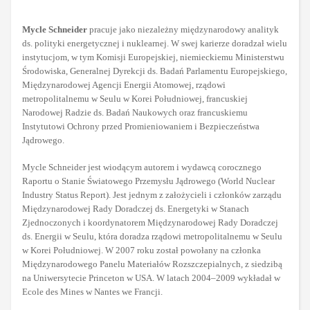
Mycle Schneider
pracuje jako niezależny międzynarodowy analityk
ds. polityki energetycznej i nuklearnej. W swej karierze doradzał wielu
instytucjom, w tym Komisji Europejskiej, niemieckiemu Ministerstwu
Środowiska, Generalnej Dyrekcji ds. Badań Parlamentu Europejskiego,
Międzynarodowej Agencji Energii Atomowej, rządowi
metropolitalnemu w Seulu w Korei Południowej, francuskiej
Narodowej Radzie ds. Badań Naukowych oraz francuskiemu
Instytutowi Ochrony przed Promieniowaniem i Bezpieczeństwa
Jądrowego.
Mycle Schneider jest wiodącym autorem i wydawcą corocznego
Raportu o Stanie Światowego Przemysłu Jądrowego (World Nuclear
Industry Status Report). Jest jednym z założycieli i członków zarządu
Międzynarodowej Rady Doradczej ds. Energetyki w Stanach
Zjednoczonych i koordynatorem Międzynarodowej Rady Doradczej
ds. Energii w Seulu, która doradza rządowi metropolitalnemu w Seulu
w Korei Południowej. W 2007 roku został powołany na członka
Międzynarodowego Panelu Materiałów Rozszczepialnych, z siedzibą
na Uniwersytecie Princeton w USA. W latach 2004–2009 wykładał w
Ecole des Mines w Nantes we Francji.