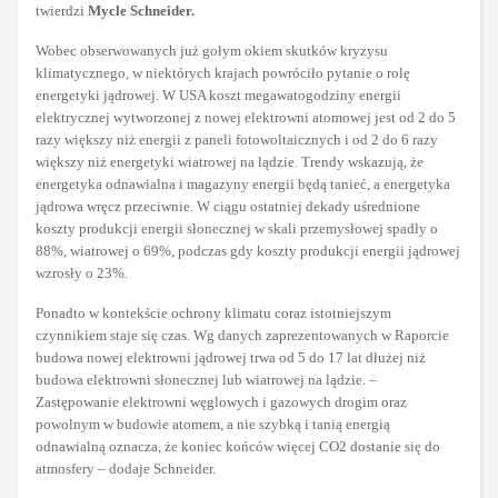
twierdzi
Mycle Schneider.
Wobec obserwowanych już gołym okiem skutków kryzysu
klimatycznego, w niektórych krajach powróciło pytanie o rolę
energetyki jądrowej. W USA koszt megawatogodziny energii
elektrycznej wytworzonej z nowej elektrowni atomowej jest od 2 do 5
razy większy niż energii z paneli fotowoltaicznych i od 2 do 6 razy
większy niż energetyki wiatrowej na lądzie. Trendy wskazują, że
energetyka odnawialna i magazyny energii będą tanieć, a energetyka
jądrowa wręcz przeciwnie. W ciągu ostatniej dekady uśrednione
koszty produkcji energii słonecznej w skali przemysłowej spadły o
88%, wiatrowej o 69%, podczas gdy koszty produkcji energii jądrowej
wzrosły o 23%.
Ponadto w kontekście ochrony klimatu coraz istotniejszym
czynnikiem staje się czas. Wg danych zaprezentowanych w Raporcie
budowa nowej elektrowni jądrowej trwa od 5 do 17 lat dłużej niż
budowa elektrowni słonecznej lub wiatrowej na lądzie. –
Zastępowanie elektrowni węglowych i gazowych drogim oraz
powolnym w budowie atomem, a nie szybką i tanią energią
odnawialną oznacza, że koniec końców więcej CO2 dostanie się do
atmosfery – dodaje Schneider.