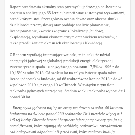
Raport przedstawia aktualny stan przemysłu jądrowego na świecie w
oparciu o analizę jego 65-letniej historii wraz z istotnymi wyzwaniami,
przed którymi stoi. Szczegółowo ocenia dawne oraz obecne skutki
działalności przemysłowej oraz poddaje analizie planowanie,
licencjonowanie, kwestie związane z lokalizacją, budową,
eksploatacją, wynikami ekonomicznym oraz wiekiem reaktorów, a
także przedłużaniem okresu ich eksploatacji i likwidacją.
Z Raportu wynikają interesujące wnioski, m.in. taki, że udział
energetyki jądrowej w globalnej produkcji energii elektrycznej
systematycznie spada - z najwyższego poziomu 17,5% w 1996 r. do
10,15% w roku 2018. Od sześciu lat na całym świecie spada także
liczba jednostek w budowie, od 68 reaktorów na koniec 2013 r. do 46
w połowie 2019 r., z czego 10 w Chinach. W związku z tym flota
reaktorów jądrowych starzeje się. Średnia wieku reaktorów wynosi dziś
ponad 30 lat.
–
Energetyka jądrowa najlepsze czasy ma dawno za sobą. 40 lat temu
budowano na świecie ponad 230 reaktorów. Dziś niewiele więcej niż
1/5 tej liczby. Obecnie lepsze i bezpieczniejsze perspektywy rysują się
przed firmami, które zajmują się rozbiórką reaktorów i zarządzaniem
radioaktywnymi odpadami niż przed tymi, które reaktory budują
–