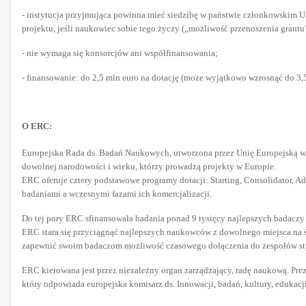
- instytucja przyjmująca powinna mieć siedzibę w państwie członkowskim UE
projektu, jeśli naukowiec sobie tego życzy („możliwość przenoszenia grantu
- nie wymaga się konsorcjów ani współfinansowania;
- finansowanie: do 2,5 mln euro na dotację (może wyjątkowo wzrosnąć do 3,
O ERC:
Europejska Rada ds. Badań Naukowych, utworzona przez Unię Europejską w 20
dowolnej narodowości i wieku, którzy prowadzą projekty w Europie.
ERC oferuje cztery podstawowe programy dotacji: Starting, Consolidator,
badaniami a wczesnymi fazami ich komercjalizacji.
Do tej pory ERC sfinansowała badania ponad 9 tysięcy najlepszych badaczy
ERC stara się przyciągnąć najlepszych naukowców z dowolnego miejsca na św
zapewnić swoim badaczom możliwość czasowego dołączenia do zespołów s
ERC kierowana jest przez niezależny organ zarządzający, radę naukową. Pre
który odpowiada europejska komisarz ds. Innowacji, badań, kultury, edukacj