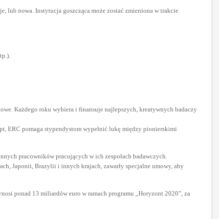
e, lub nowa. Instytucja goszcząca może zostać zmieniona w trakcie
p.).
kowe. Każdego roku wybiera i finansuje najlepszych, kreatywnych badaczy
cept, ERC pomaga stypendystom wypełnić lukę między pionierskimi
i innych pracowników pracujących w ich zespołach badawczych.
h, Japonii, Brazylii i innych krajach, zawarły specjalne umowy, aby
nosi ponad 13 miliardów euro w ramach programu „Horyzont 2020”, za