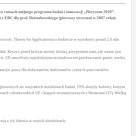
9 w ramach unijnego programu badań i innowacji „Horyzont 2020”.
nt z ERC dla prof. Dziembowskiego (pierwszy otrzymał w 2007 roku).
tocols: Theory for Applications) o budżecie w wysokości ponad 2,4 mln
adań. Kryzys, przed którym stoimy dzisiaj, przypomina nam, jak ważne jest
skie, UE umożliwia najzdolniejszym naukowcom przekraczanie granic wiedzy
miejsc pracy dla doktorantów, doktorantów i innych pracowników
łoszonych we wszystkich dziedzinach badań, 19% złożyły kobiety, którym
twach członkowskich UE i krajach stowarzyszonych z Niemcami (35), Wielką
ynią z ich liderów w swoich dziedzinach;