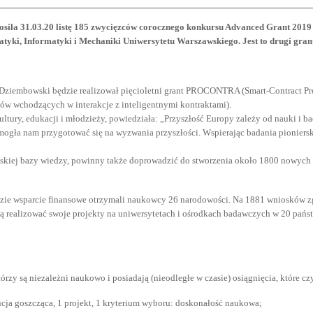
siła 31.03.20 listę 185 zwycięzców corocznego konkursu Advanced Grant 201
atyki, Informatyki i Mechaniki Uniwersytetu Warszawskiego. Jest to drugi gra
Dziembowski będzie realizował pięcioletni grant PROCONTRA (Smart-Contract Pro
mów wchodzących w interakcje z inteligentnymi kontraktami).
ultury, edukacji i młodzieży, powiedziała: „Przyszłość Europy zależy od nauki i b
mogła nam przygotować się na wyzwania przyszłości. Wspierając badania pionier
skiej bazy wiedzy, powinny także doprowadzić do stworzenia około 1800 nowych 
zie wsparcie finansowe otrzymali naukowcy 26 narodowości. Na 1881 wniosków zg
 realizować swoje projekty na uniwersytetach i ośrodkach badawczych w 20 pańs
rzy są niezależni naukowo i posiadają (nieodległe w czasie) osiągnięcia, które cz
tucja goszcząca, 1 projekt, 1 kryterium wyboru: doskonałość naukowa;