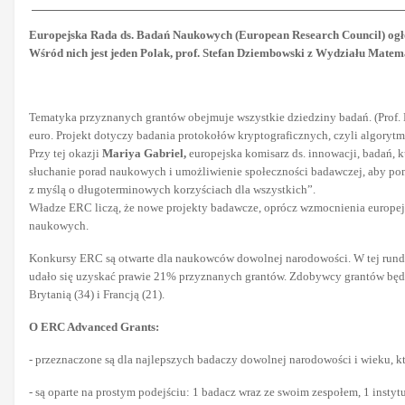
Europejska Rada ds. Badań Naukowych (European Research Council) ogło
Wśród nich jest jeden Polak, prof. Stefan Dziembowski z Wydziału Matem
Tematyka przyznanych grantów obejmuje wszystkie dziedziny badań. (Prof. 
euro. Projekt dotyczy badania protokołów kryptograficznych, czyli algoryt
Przy tej okazji
Mariya Gabriel,
europejska komisarz ds. innowacji, badań, k
słuchanie porad naukowych i umożliwienie społeczności badawczej, aby po
z myślą o długoterminowych korzyściach dla wszystkich”.
Władze ERC liczą, że nowe projekty badawcze, oprócz wzmocnienia europej
naukowych.
Konkursy ERC są otwarte dla naukowców dowolnej narodowości. W tej rund
udało się uzyskać prawie 21% przyznanych grantów. Zdobywcy grantów będą
Brytanią (34) i Francją (21).
O ERC Advanced Grants:
- przeznaczone są dla najlepszych badaczy dowolnej narodowości i wieku, któ
- są oparte na prostym podejściu: 1 badacz wraz ze swoim zespołem, 1 insty