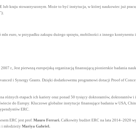
 lub kraju stowarzyszonym. Może to być instytucja, w której naukowiec już pracuj
”);
5 mln euro, w przypadku zakupu dużego sprzętu, mobilności z innego kontynentu it
07 r., Jest pierwszą europejską organizacją finansującą pionierskie badania nau
 Advanced i Synergy Grants. Dzięki dodatkowemu programowi dotacji Proof of Con
 na różnych etapach ich kariery oraz ponad 50 tysięcy doktorantów, doktorantów 
iecie do Europy. Kluczowe globalne instytucje finansujące badania w USA, Chinac
typendystów ERC.
zesem ERC jest prof.
Mauro Ferrari.
Całkowity budżet ERC na lata 2014–2020 wy
i i młodzieży
Mariya Gabriel.