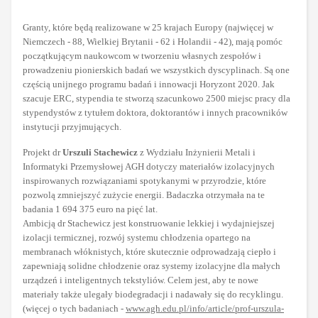
Granty, które będą realizowane w 25 krajach Europy (najwięcej w
Niemczech - 88, Wielkiej Brytanii - 62 i Holandii - 42), mają pomóc
początkującym naukowcom w tworzeniu własnych zespołów i
prowadzeniu pionierskich badań we wszystkich dyscyplinach. Są one
częścią unijnego programu badań i innowacji Horyzont 2020. Jak
szacuje ERC, stypendia te stworzą szacunkowo 2500 miejsc pracy dla
stypendystów z tytułem doktora, doktorantów i innych pracowników
instytucji przyjmujących.
Projekt dr
Urszuli Stachewicz
z Wydziału Inżynierii Metali i
Informatyki Przemysłowej AGH dotyczy materiałów izolacyjnych
inspirowanych rozwiązaniami spotykanymi w przyrodzie, które
pozwolą zmniejszyć zużycie energii. Badaczka otrzymała na te
badania 1 694 375 euro na pięć lat.
Ambicją dr Stachewicz jest konstruowanie lekkiej i wydajniejszej
izolacji termicznej, rozwój systemu chłodzenia opartego na
membranach włóknistych, które skutecznie odprowadzają ciepło i
zapewniają solidne chłodzenie oraz systemy izolacyjne dla małych
urządzeń i inteligentnych tekstyliów. Celem jest, aby te nowe
materiały także ulegały biodegradacji i nadawały się do recyklingu.
(więcej o tych badaniach -
www.agh.edu.pl/info/article/prof-urszula-