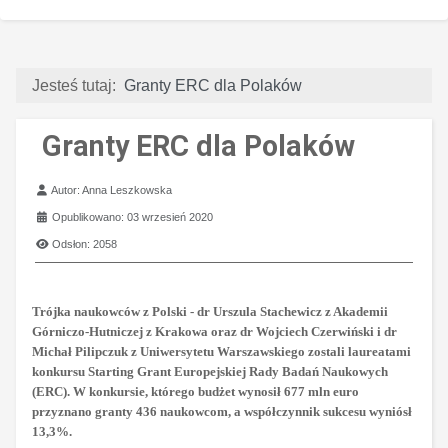
Jesteś tutaj:
Granty ERC dla Polaków
Granty ERC dla Polaków
Szczegóły
Autor:
Anna Leszkowska
Opublikowano: 03 wrzesień 2020
Odsłon: 2058
Trójka naukowców z Polski - dr Urszula Stachewicz z Akademii
Górniczo-Hutniczej z Krakowa oraz dr Wojciech Czerwiński i dr
Michał Pilipczuk z Uniwersytetu Warszawskiego zostali laureatami
konkursu Starting Grant Europejskiej Rady Badań Naukowych
(ERC). W konkursie, którego budżet wynosił 677 mln euro
przyznano granty 436 naukowcom, a współczynnik sukcesu wyniósł
13,3%.