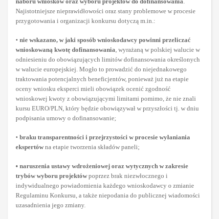
naboru wniosków oraz wyboru projektów do dofinansowania
.
Najistotniejsze nieprawidłowości oraz stany problemowe w procesie
przygotowania i organizacji konkursu dotyczą m.in.:
•
nie wskazano, w jaki sposób wnioskodawcy powinni przeliczać
wnioskowaną kwotę dofinansowania
, wyrażaną w polskiej walucie w
odniesieniu do obowiązujących limitów dofinansowania określonych
w walucie europejskiej. Mogło to prowadzić do niejednakowego
traktowania potencjalnych beneficjentów, ponieważ już na etapie
oceny wniosku eksperci mieli obowiązek ocenić zgodność
wnioskowej kwoty z obowiązującymi limitami pomimo, że nie znali
kursu EURO/PLN, który będzie obowiązywał w przyszłości tj. w dniu
podpisania umowy o dofinansowanie;
•
braku transparentności i przejrzystości w procesie wyłaniania
ekspertów
na etapie tworzenia składów paneli;
• naruszenia ustawy wdrożeniowej oraz wytycznych w zakresie
trybów wyboru projektów
poprzez brak niezwłocznego i
indywidualnego powiadomienia każdego wnioskodawcy o zmianie
Regulaminu Konkursu, a także niepodania do publicznej wiadomości
uzasadnienia jego zmiany.