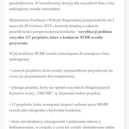
przedsiębiorstw. W konsekwencji dotacje dla wszystkich firm z listy
rankingowej zostały wstrzymane.
Ministerstwo Funduszy i Polityki Regionalnej przeprowadziło od 1
marca do 28 kwietnia 2023 r. kontrolę doraźną w zakresie
prawidłowości przeprowadzenia konkursu –
weryfikacji poddano
wszystkie 117 projektów, które w konkursie NCBR oceniło
pozytywnie
.
W jej rezultacie NCBR zostało zobowiązane do usunięcia z listy
rankingowej:
• czterech projektów, które zostały nieprawidłowo przywrócone do
oceny po pozostawieniu bez rozpatrzenia;
• jednego projektu, który nie spełnił wszystkich obligatoryjnych
kryteriów oceny „TAK/NIE”, tj. kryterium budżet projektu;
• 12 projektów, które zewnętrzni eksperci wybrani przez MFiPR
ocenili jako niezgodne z kryteriami konkursu;
• dwaj wnioskodawcy zrezygnowali z podpisania umowy o
dofinansowanie, w związku z czym nie zostały sformułowane żadne