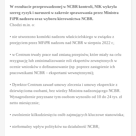
W rezultacie przeprowadzonej w NCBR kontroli, NIK wykryła
szereg ryzyk i naruszeń w zakresie sprawowania przez Ministra
FiPR nadzoru oraz wyboru kierownictwa NCBR.
Chodzi m.in. o:
• nie utworzono komórki nadzoru właścicielskiego w związku z
przejęciem przez MFiPR nadzoru nad NCBR w sierpniu 2022 r.;
• w Centrum trwały prace nad zmianą przepisów, które miały na celu
rezygnację lub zminimalizowanie roli ekspertów zewnętrznych w
ocenie wniosków o dofinansowanie (np. poprzez zastąpienie ich
pracownikami NCBR – ekspertami wewnętrznymi);
• Dyrektor Centrum zawarł umowy zlecenia i umowy eksperckie z
dziewięcioma osobami, bez wiedzy Ministra nadzorującego NCBR.
Wynagrodzenie przyznane tym osobom wynosiło od 10 do 24 tys. zł
netto miesięcznie;
• zwolnienie kilkudziesięciu osób zajmujących kluczowe stanowiska;
• nieformalny wpływ polityków na działalność NCBR;