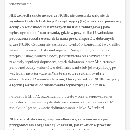
rekomendacje.
NIK zwróciła także uwagę, że NCBR nie ustosunkowało się do
wyników kontroli Instytucji Zarządzającej (IZ) w zakresie ponownej
oceny 25 wniosków umieszczonych na liście rankingowej jako
wybranych do dofinansowania, gdzie w przypadku 12 wniosków
podważona została ocena dokonana przez ekspertów dobranych
przez NCBR.
Centrum nie zastrzegło wyników kontroli IZ i wykreśliło
wskazane wnioski z listy rankingowej. Nastąpiło to, pomimo, że
przepisy ustawy wdrożeniowej, porozumienia oraz wytyczne nie
zawierały regulacji dopuszczających dokonanie przez Ministerstwo
ponownej oceny wniosków o dofinansowanie lub jej weryfikację po
względem merytorycznym.
Wiąże się to z ryzykiem wypłaty
odszkodowań 12 wnioskodawcom, którzy złożyli do NCBR projekty
o łącznej wartości dofinansowania wynoszącej 125,3 mln zł.
Po kontroli MFiPR, rozpatrzeniu protestów oraz przeprowadzonej
procedurze odwoławczej do dofinansowania rekomendowano 102
projekty o łącznej kwocie dofinansowania blisko 543 mln zł.
NIK stwierdziła szereg nieprawidłowości, zarówno na etapie
przygotowania i organizacji konkursu, jak również w procesie