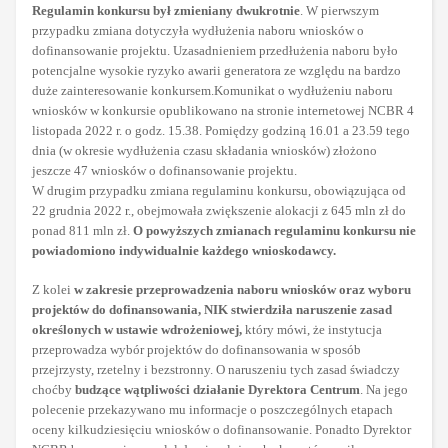
Regulamin konkursu był zmieniany dwukrotnie
. W pierwszym
przypadku zmiana dotyczyła wydłużenia naboru wniosków o
dofinansowanie projektu. Uzasadnieniem przedłużenia naboru było
potencjalne wysokie ryzyko awarii generatora ze względu na bardzo
duże zainteresowanie konkursem.Komunikat o wydłużeniu naboru
wniosków w konkursie opublikowano na stronie internetowej NCBR 4
listopada 2022 r. o godz. 15.38. Pomiędzy godziną 16.01 a 23.59 tego
dnia (w okresie wydłużenia czasu składania wniosków) złożono
jeszcze 47 wniosków o dofinansowanie projektu.
W drugim przypadku zmiana regulaminu konkursu, obowiązująca od
22 grudnia 2022 r., obejmowała zwiększenie alokacji z 645 mln zł do
ponad 811 mln zł.
O powyższych zmianach regulaminu konkursu nie
powiadomiono indywidualnie każdego wnioskodawcy.
Z kolei
w zakresie przeprowadzenia naboru wniosków oraz wyboru
projektów do dofinansowania, NIK stwierdziła naruszenie zasad
określonych w ustawie wdrożeniowej,
który mówi, że instytucja
przeprowadza wybór projektów do dofinansowania w sposób
przejrzysty, rzetelny i bezstronny. O naruszeniu tych zasad świadczy
choćby
budzące wątpliwości działanie Dyrektora Centrum
. Na jego
polecenie przekazywano mu informacje o poszczególnych etapach
oceny kilkudziesięciu wniosków o dofinansowanie. Ponadto Dyrektor