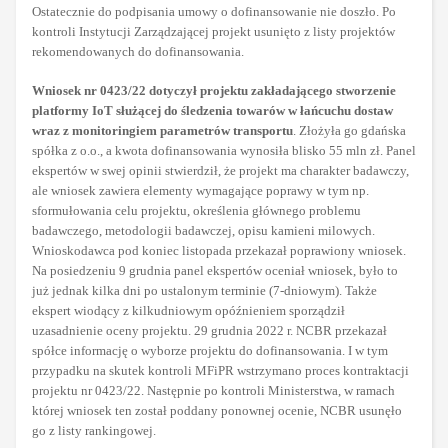
Ostatecznie do podpisania umowy o dofinansowanie nie doszło. Po
kontroli Instytucji Zarządzającej projekt usunięto z listy projektów
rekomendowanych do dofinansowania.
Wniosek nr 0423/22 dotyczył projektu zakładającego stworzenie
platformy IoT służącej do śledzenia towarów w łańcuchu dostaw
wraz z monitoringiem parametrów transportu
. Złożyła go gdańska
spółka z o.o., a kwota dofinansowania wynosiła blisko 55 mln zł. Panel
ekspertów w swej opinii stwierdził, że projekt ma charakter badawczy,
ale wniosek zawiera elementy wymagające poprawy w tym np.
sformułowania celu projektu, określenia głównego problemu
badawczego, metodologii badawczej, opisu kamieni milowych.
Wnioskodawca pod koniec listopada przekazał poprawiony wniosek.
Na posiedzeniu 9 grudnia panel ekspertów oceniał wniosek, było to
już jednak kilka dni po ustalonym terminie (7-dniowym). Także
ekspert wiodący z kilkudniowym opóźnieniem sporządził
uzasadnienie oceny projektu. 29 grudnia 2022 r. NCBR przekazał
spółce informację o wyborze projektu do dofinansowania. I w tym
przypadku na skutek kontroli MFiPR wstrzymano proces kontraktacji
projektu nr 0423/22. Następnie po kontroli Ministerstwa, w ramach
której wniosek ten został poddany ponownej ocenie, NCBR usunęło
go z listy rankingowej.