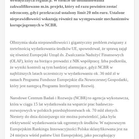
wewnętrznych regulacji. W efekcie do dofinansowania
zakwalifikowano m.in. projekt, który od razu powinien zostać
odrzucony, gdyż przekraczał ustalony limit 20 mln euro. Ustalone
nieprawidłowości wskazują również na występowanie mechanizmów
korupcjogennych w NCBR.
Olbrzymia skala nieprawidłowości i gigantyczny problem związany z
rzetelnością wydatkowania środków UE, spowodował, że sprawą zajął
się również Europejski Urząd ds. Zwalczania Nadużyć Finansowych
(OLAF), który na bieżąco prowadzi z NIK współpracę. Izba podkreśla,
że wyniki kontroli są tym bardziej alarmujące, gdyż NCBR w
najbliższych latach uczestniczy w wydatkowaniu ok. 36 mld zł w
ramach Programu Fundusze Europejskie dla Nowoczesnej Gospodarki,
który jest następcą Programu Inteligentny Rozwój.
Narodowe Centrum Badań i Rozwoju (NCBR) to agencja wykonawcza,
która w ciągu 15 lat wydatkowała na wsparcie prac badawczo-
rozwojowych w polskich przedsiębiorstwach ok. 70 mld złotych.
Niestety do dnia dzisiejszego nie można potwierdzić, jaka była
efektywność wydatkowania tak ogromnych środków. W najnowszym
Europejskim Rankingu Innowacyjności Polska sklasyfikowana jest na
24 miejscu wśród państw Unii Europejskiej, jako początkujący