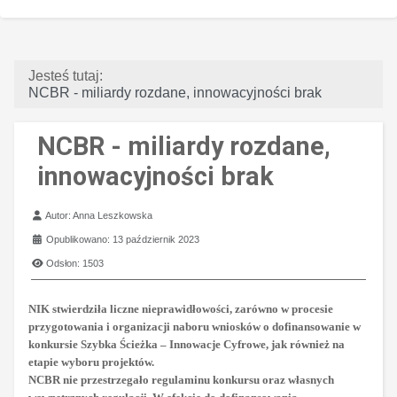
Jesteś tutaj:
NCBR - miliardy rozdane, innowacyjności brak
NCBR - miliardy rozdane,
innowacyjności brak
Szczegóły
Autor:
Anna Leszkowska
Opublikowano: 13 październik 2023
Odsłon: 1503
NIK stwierdziła liczne nieprawidłowości, zarówno w procesie
przygotowania i organizacji naboru wniosków o dofinansowanie w
konkursie Szybka Ścieżka – Innowacje Cyfrowe, jak również na
etapie wyboru projektów.
NCBR nie przestrzegało regulaminu konkursu oraz własnych