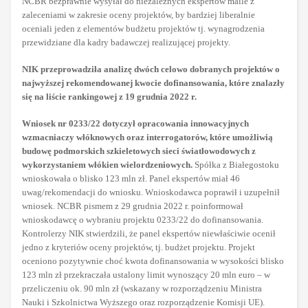
NCBR bezprawnie wysyłał do niezależnych ekspertów maile z
zaleceniami w zakresie oceny projektów, by bardziej liberalnie
oceniali jeden z elementów budżetu projektów tj. wynagrodzenia
przewidziane dla kadry badawczej realizującej projekty.
NIK przeprowadziła analizę dwóch celowo dobranych projektów o
najwyższej rekomendowanej kwocie dofinansowania, które znalazły
się na liście rankingowej z 19 grudnia 2022 r.
Wniosek nr 0233/22 dotyczył opracowania innowacyjnych
wzmacniaczy włóknowych oraz interrogatorów, które umożliwią
budowę podmorskich szkieletowych sieci światłowodowych z
wykorzystaniem włókien wielordzeniowych.
Spółka z Białegostoku
wnioskowała o blisko 123 mln zł. Panel ekspertów miał 46
uwag/rekomendacji do wniosku. Wnioskodawca poprawił i uzupełnił
wniosek. NCBR pismem z 29 grudnia 2022 r. poinformował
wnioskodawcę o wybraniu projektu 0233/22 do dofinansowania.
Kontrolerzy NIK stwierdzili, że panel ekspertów niewłaściwie ocenił
jedno z kryteriów oceny projektów, tj. budżet projektu. Projekt
oceniono pozytywnie choć kwota dofinansowania w wysokości blisko
123 mln zł przekraczała ustalony limit wynoszący 20 mln euro – w
przeliczeniu ok. 90 mln zł (wskazany w rozporządzeniu Ministra
Nauki i Szkolnictwa Wyższego oraz rozporządzenie Komisji UE).