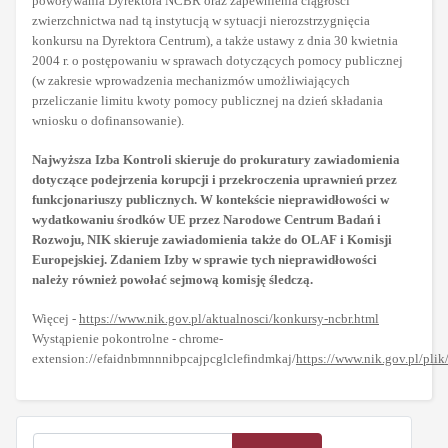
powoływania Dyrektora NCBR oraz zapewnienia ciągłości
zwierzchnictwa nad tą instytucją w sytuacji nierozstrzygnięcia
konkursu na Dyrektora Centrum), a także ustawy z dnia 30 kwietnia
2004 r. o postępowaniu w sprawach dotyczących pomocy publicznej
(w zakresie wprowadzenia mechanizmów umożliwiających
przeliczanie limitu kwoty pomocy publicznej na dzień składania
wniosku o dofinansowanie).
Najwyższa Izba Kontroli skieruje do prokuratury zawiadomienia
dotyczące podejrzenia korupcji i przekroczenia uprawnień przez
funkcjonariuszy publicznych. W kontekście nieprawidłowości w
wydatkowaniu środków UE przez Narodowe Centrum Badań i
Rozwoju, NIK skieruje zawiadomienia także do OLAF i Komisji
Europejskiej. Zdaniem Izby w sprawie tych nieprawidłowości
należy również powołać sejmową komisję śledczą.
Więcej -
https://www.nik.gov.pl/aktualnosci/konkursy-ncbr.html
Wystąpienie pokontrolne - chrome-
extension://efaidnbmnnnibpcajpcglclefindmkaj/
https://www.nik.gov.pl/plik
Szukaj