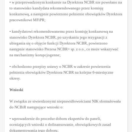
• w przeprowadzonym konkursie na Dyrektora NCBR nie powołano na
to stanowisko kandydata rekomendowanego przez komisję
konkursową, a następnie powierzono pełnienie obowiązków Dyrektora
pracownikowi MFiPR;
• kandydatowi rekomendowanemu przez komisję konkursową na
stanowisko Dyrektora NCBR, po uzyskaniu jego rezygnacji z
ubiegania się o objęcie funkcji Dyrektora NCBR, powierzono
następnie stanowisko Prezesa NCBR+ sp. z o.o., co może wskazywać
na mechanizmy korupcjogenne;
• obchodzono przepisy ustawy o NCBR w zakresie powierzenia
pełnienia obowiązków Dyrektora NCBR na kolejne 6-miesięczne
okresy.
Wnioski
W związku ze stwierdzonymi nieprawidłowościami NIK sformułowała
do NCBiR następujące wnioski o:
• wprowadzenie do procedur doboru ekspertów do paneli,
oceniających wnioski o dofinansowanie, obowiązkowych zasad
dokumentowania tego doboru;