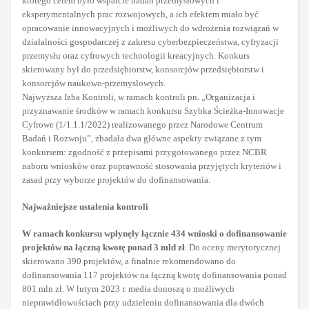
którego celem było wsparcie badań przemysłowych i
eksperymentalnych prac rozwojowych, a ich efektem miało być
opracowanie innowacyjnych i możliwych do wdrożenia rozwiązań w
działalności gospodarczej z zakresu cyberbezpieczeństwa, cyfryzacji
przemysłu oraz cyfrowych technologii kreacyjnych. Konkurs
skierowany był do przedsiębiorstw, konsorcjów przedsiębiorstw i
konsorcjów naukowo-przemysłowych.
Najwyższa Izba Kontroli, w ramach kontroli pn. „Organizacja i
przyznawanie środków w ramach konkursu Szybka Ścieżka-Innowacje
Cyfrowe (1/1.1.1/2022) realizowanego przez Narodowe Centrum
Badań i Rozwoju”, zbadała dwa główne aspekty związane z tym
konkursem: zgodność z przepisami przygotowanego przez NCBR
naboru wniosków oraz poprawność stosowania przyjętych kryteriów i
zasad przy wyborze projektów do dofinansowania.
Najważniejsze ustalenia kontroli
W ramach konkursu wpłynęły łącznie 434 wnioski o dofinansowanie
projektów na łączną kwotę ponad 3 mld zł
. Do oceny merytorycznej
skierowano 390 projektów, a finalnie rekomendowano do
dofinansowania 117 projektów na łączną kwotę dofinansowania ponad
801 mln zł. W lutym 2023 r. media donoszą o możliwych
nieprawidłowościach przy udzieleniu dofinansowania dla dwóch