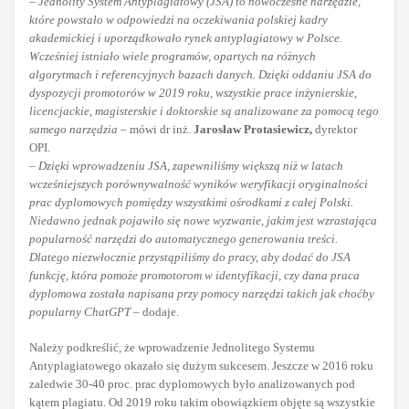
–
Jednolity System Antyplagiatowy (JSA) to nowoczesne narzędzie,
które powstało w odpowiedzi na oczekiwania polskiej kadry
akademickiej i uporządkowało rynek antyplagiatowy w Polsce.
Wcześniej istniało wiele programów, opartych na różnych
algorytmach i referencyjnych bazach danych. Dzięki oddaniu JSA do
dyspozycji promotorów w 2019 roku, wszystkie prace inżynierskie,
licencjackie, magisterskie i doktorskie są analizowane za pomocą tego
samego narzędzia
– mówi dr inż.
Jarosław Protasiewicz,
dyrektor
OPI.
–
Dzięki wprowadzeniu JSA, zapewniliśmy większą niż w latach
wcześniejszych porównywalność wyników weryfikacji oryginalności
prac dyplomowych pomiędzy wszystkimi ośrodkami z całej Polski.
Niedawno jednak pojawiło się nowe wyzwanie, jakim jest wzrastająca
popularność narzędzi do automatycznego generowania treści.
Dlatego niezwłocznie przystąpiliśmy do pracy, aby dodać do JSA
funkcję, która pomoże promotorom w identyfikacji, czy dana praca
dyplomowa została napisana przy pomocy narzędzi takich jak choćby
popularny ChatGPT
– dodaje.
Należy podkreślić, że wprowadzenie Jednolitego Systemu
Antyplagiatowego okazało się dużym sukcesem. Jeszcze w 2016 roku
zaledwie 30-40 proc. prac dyplomowych było analizowanych pod
kątem plagiatu. Od 2019 roku takim obowiązkiem objęte są wszystkie