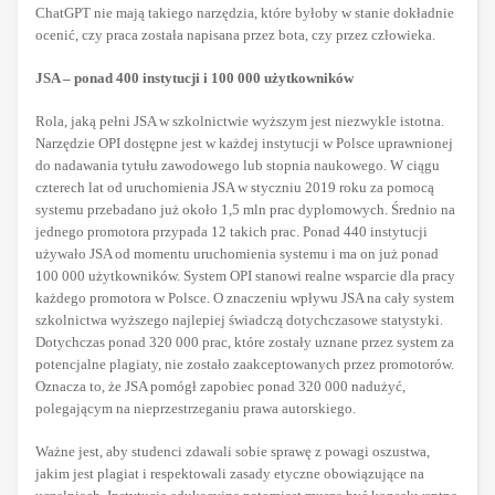
ChatGPT nie mają takiego narzędzia, które byłoby w stanie dokładnie
ocenić, czy praca została napisana przez bota, czy przez człowieka.
JSA – ponad 400 instytucji i 100 000 użytkowników
Rola, jaką pełni JSA w szkolnictwie wyższym jest niezwykle istotna.
Narzędzie OPI dostępne jest w każdej instytucji w Polsce uprawnionej
do nadawania tytułu zawodowego lub stopnia naukowego. W ciągu
czterech lat od uruchomienia JSA w styczniu 2019 roku za pomocą
systemu przebadano już około 1,5 mln prac dyplomowych. Średnio na
jednego promotora przypada 12 takich prac. Ponad 440 instytucji
używało JSA od momentu uruchomienia systemu i ma on już ponad
100 000 użytkowników. System OPI stanowi realne wsparcie dla pracy
każdego promotora w Polsce. O znaczeniu wpływu JSA na cały system
szkolnictwa wyższego najlepiej świadczą dotychczasowe statystyki.
Dotychczas ponad 320 000 prac, które zostały uznane przez system za
potencjalne plagiaty, nie zostało zaakceptowanych przez promotorów.
Oznacza to, że JSA pomógł zapobiec ponad 320 000 nadużyć,
polegającym na nieprzestrzeganiu prawa autorskiego.
Ważne jest, aby studenci zdawali sobie sprawę z powagi oszustwa,
jakim jest plagiat i respektowali zasady etyczne obowiązujące na