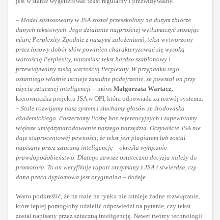
jest w stanie wygenerować tekst regularny i przewidywalny.
–
Model zastosowany w JSA został przeszkolony na dużym zbiorze
danych tekstowych. Jego działanie najprościej wytłumaczyć stosując
miarę Perplexity. Zgodnie z naszymi założeniami, tekst wytworzony
przez losowy dobór słów powinien charakteryzować się wysoką
wartością Perplexity, natomiast tekst bardzo szablonowy i
przewidywalny niską wartością Perplexity. W przypadku tego
ostatniego właśnie istnieje zasadne podejrzenie, że powstał on przy
użyciu sztucznej inteligencji
– mówi
Małgorzata Wartacz,
kierowniczka projektu JSA w OPI, która odpowiada za rozwój systemu.
–
Stale rozwijamy nasz system i słuchamy głosów ze środowiska
akademickiego. Poszerzamy liczbę baz referencyjnych i zapewniamy
większe umiędzynarodowienie naszego narzędzia. Oczywiście JSA nie
daje stuprocentowej pewności, że tekst jest plagiatem lub został
napisany przez sztuczną inteligencję – określa wyłącznie
prawdopodobieństwo. Dlatego zawsze ostateczna decyzja należy do
promotora. To on weryfikuje raport otrzymany z JSA i stwierdza, czy
dana praca dyplomowa jest oryginalna
– dodaje.
Warto podkreślić, że na razie na rynku nie istnieje żadne rozwiązanie,
które lepiej pomogłoby udzielić odpowiedzi na pytanie, czy tekst
został napisany przez sztuczną inteligencję. Nawet twórcy technologii