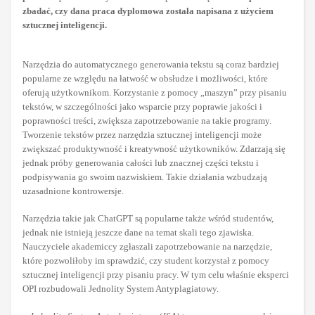
zbadać, czy dana praca dyplomowa została napisana z użyciem
sztucznej inteligencji.
Narzędzia do automatycznego generowania tekstu są coraz bardziej
popularne ze względu na łatwość w obsłudze i możliwości, które
oferują użytkownikom. Korzystanie z pomocy „maszyn” przy pisaniu
tekstów, w szczególności jako wsparcie przy poprawie jakości i
poprawności treści, zwiększa zapotrzebowanie na takie programy.
Tworzenie tekstów przez narzędzia sztucznej inteligencji może
zwiększać produktywność i kreatywność użytkowników. Zdarzają się
jednak próby generowania całości lub znacznej części tekstu i
podpisywania go swoim nazwiskiem. Takie działania wzbudzają
uzasadnione kontrowersje.
Narzędzia takie jak ChatGPT są popularne także wśród studentów,
jednak nie istnieją jeszcze dane na temat skali tego zjawiska.
Nauczyciele akademiccy zgłaszali zapotrzebowanie na narzędzie,
które pozwoliłoby im sprawdzić, czy student korzystał z pomocy
sztucznej inteligencji przy pisaniu pracy. W tym celu właśnie eksperci
OPI rozbudowali Jednolity System Antyplagiatowy.