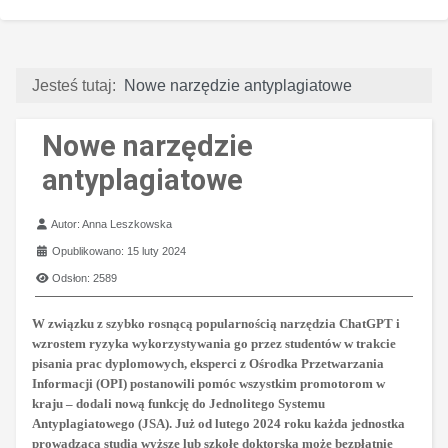
Jesteś tutaj:
Nowe narzędzie antyplagiatowe
Nowe narzędzie
antyplagiatowe
Szczegóły
Autor:
Anna Leszkowska
Opublikowano: 15 luty 2024
Odsłon: 2589
W związku z szybko rosnącą popularnością narzędzia ChatGPT i
wzrostem ryzyka wykorzystywania go przez studentów w trakcie
pisania prac dyplomowych, eksperci z Ośrodka Przetwarzania
Informacji (OPI) postanowili pomóc wszystkim promotorom w
kraju – dodali nową funkcję do Jednolitego Systemu
Antyplagiatowego (JSA). Już od lutego 2024 roku każda jednostka
prowadząca studia wyższe lub szkołę doktorską może bezpłatnie