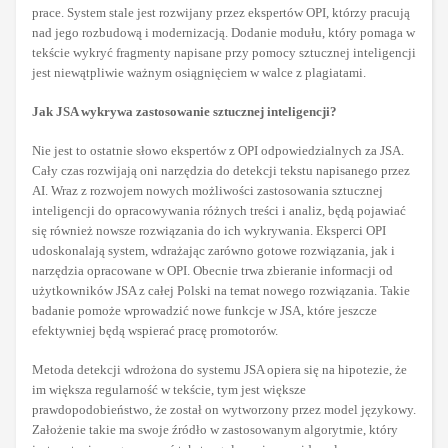
prace. System stale jest rozwijany przez ekspertów OPI, którzy pracują
nad jego rozbudową i modernizacją. Dodanie modułu, który pomaga w
tekście wykryć fragmenty napisane przy pomocy sztucznej inteligencji
jest niewątpliwie ważnym osiągnięciem w walce z plagiatami.
Jak JSA wykrywa zastosowanie sztucznej inteligencji?
Nie jest to ostatnie słowo ekspertów z OPI odpowiedzialnych za JSA.
Cały czas rozwijają oni narzędzia do detekcji tekstu napisanego przez
AI. Wraz z rozwojem nowych możliwości zastosowania sztucznej
inteligencji do opracowywania różnych treści i analiz, będą pojawiać
się również nowsze rozwiązania do ich wykrywania. Eksperci OPI
udoskonalają system, wdrażając zarówno gotowe rozwiązania, jak i
narzędzia opracowane w OPI. Obecnie trwa zbieranie informacji od
użytkowników JSA z całej Polski na temat nowego rozwiązania. Takie
badanie pomoże wprowadzić nowe funkcje w JSA, które jeszcze
efektywniej będą wspierać pracę promotorów.
Metoda detekcji wdrożona do systemu JSA opiera się na hipotezie, że
im większa regularność w tekście, tym jest większe
prawdopodobieństwo, że został on wytworzony przez model językowy.
Założenie takie ma swoje źródło w zastosowanym algorytmie, który