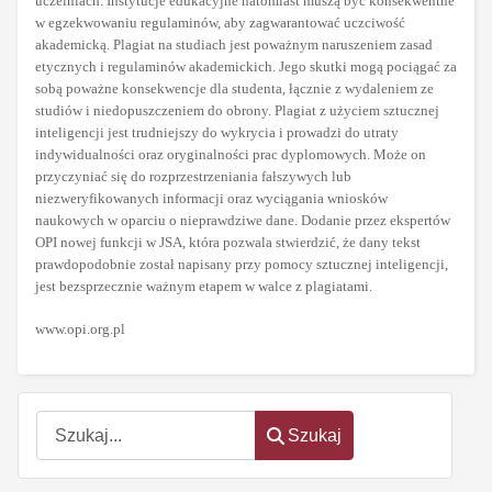
uczelniach. Instytucje edukacyjne natomiast muszą być konsekwentne
w egzekwowaniu regulaminów, aby zagwarantować uczciwość
akademicką. Plagiat na studiach jest poważnym naruszeniem zasad
etycznych i regulaminów akademickich. Jego skutki mogą pociągać za
sobą poważne konsekwencje dla studenta, łącznie z wydaleniem ze
studiów i niedopuszczeniem do obrony. Plagiat z użyciem sztucznej
inteligencji jest trudniejszy do wykrycia i prowadzi do utraty
indywidualności oraz oryginalności prac dyplomowych. Może on
przyczyniać się do rozprzestrzeniania fałszywych lub
niezweryfikowanych informacji oraz wyciągania wniosków
naukowych w oparciu o nieprawdziwe dane. Dodanie przez ekspertów
OPI nowej funkcji w JSA, która pozwala stwierdzić, że dany tekst
prawdopodobnie został napisany przy pomocy sztucznej inteligencji,
jest bezsprzecznie ważnym etapem w walce z plagiatami.
www.opi.org.pl
Szukaj
Szukaj