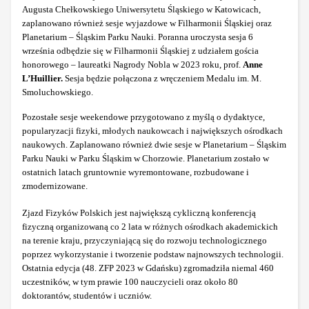
Augusta Chełkowskiego Uniwersytetu Śląskiego w Katowicach,
zaplanowano również sesje wyjazdowe w Filharmonii Śląskiej oraz
Planetarium – Śląskim Parku Nauki. Poranna uroczysta sesja 6
września odbędzie się w Filharmonii Śląskiej z udziałem gościa
honorowego – laureatki Nagrody Nobla w 2023 roku, prof.
Anne
L’Huillier.
Sesja będzie połączona z wręczeniem Medalu im. M.
Smoluchowskiego.
Pozostałe sesje weekendowe przygotowano z myślą o dydaktyce,
popularyzacji fizyki, młodych naukowcach i największych ośrodkach
naukowych. Zaplanowano również dwie sesje w Planetarium – Śląskim
Parku Nauki w Parku Śląskim w Chorzowie. Planetarium zostało w
ostatnich latach gruntownie wyremontowane, rozbudowane i
zmodernizowane.
Zjazd Fizyków Polskich jest największą cykliczną konferencją
fizyczną organizowaną co 2 lata w różnych ośrodkach akademickich
na terenie kraju, przyczyniającą się do rozwoju technologicznego
poprzez wykorzystanie i tworzenie podstaw najnowszych technologii.
Ostatnia edycja (48. ZFP 2023 w Gdańsku) zgromadziła niemal 460
uczestników, w tym prawie 100 nauczycieli oraz około 80
doktorantów, studentów i uczniów.