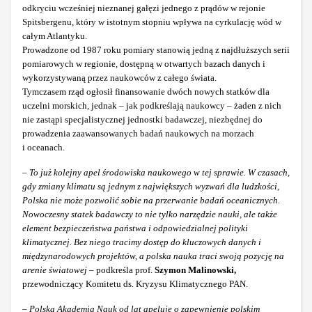
odkryciu wcześniej nieznanej gałęzi jednego z prądów w rejonie
Spitsbergenu, który w istotnym stopniu wpływa na cyrkulację wód w
całym Atlantyku.
Prowadzone od 1987 roku pomiary stanowią jedną z najdłuższych serii
pomiarowych w regionie, dostępną w otwartych bazach danych i
wykorzystywaną przez naukowców z całego świata.
Tymczasem rząd ogłosił finansowanie dwóch nowych statków dla
uczelni morskich, jednak – jak podkreślają naukowcy – żaden z nich
nie zastąpi specjalistycznej jednostki badawczej, niezbędnej do
prowadzenia zaawansowanych badań naukowych na morzach
i oceanach.
–
To już kolejny apel środowiska naukowego w tej sprawie. W czasach,
gdy zmiany klimatu są jednym z największych wyzwań dla ludzkości,
Polska nie może pozwolić sobie na przerwanie badań oceanicznych.
Nowoczesny statek badawczy to nie tylko narzędzie nauki, ale także
element bezpieczeństwa państwa i odpowiedzialnej polityki
klimatycznej. Bez niego tracimy dostęp do kluczowych danych i
międzynarodowych projektów, a polska nauka traci swoją pozycję na
arenie światowej
– podkreśla prof.
Szymon Malinowski,
przewodniczący Komitetu ds. Kryzysu Klimatycznego PAN.
–
Polska Akademia Nauk od lat apeluje o zapewnienie polskim