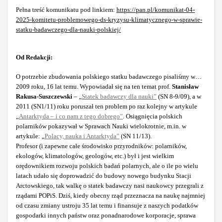
Pełna treść komunikatu pod linkiem:
https://pan.pl/komunikat-04-
2025-komitetu-problemowego-ds-kryzysu-klimatycznego-w-sprawie-
statku-badawczego-dla-nauki-polskiej/
Od Redakcji:
O potrzebie zbudowania polskiego statku badawczego pisaliśmy w…
2009 roku, 16 lat temu. Wypowiadał się na ten temat prof.
Stanisław
Rakusa-Suszczewski
– „
Statek badawczy dla nauki”
(SN 8-9/09), a w
2011 (SN1/11) roku poruszał ten problem po raz kolejny w artykule
„
Antarktyda – i co nam z tego dobrego”
. Osiągnięcia polskich
polarników pokazywał w Sprawach Nauki wielokrotnie, m.in. w
artykule: „
Polacy, nauka i Antarktyda”
(SN 11/13).
Profesor (i zapewne całe środowisko przyrodników: polarników,
ekologów, klimatologów, geologów, etc.) był i jest wielkim
orędownikiem rozwoju polskich badań polarnych, ale o ile po wielu
latach udało się doprowadzić do budowy nowego budynku Stacji
Arctowskiego, tak walkę o statek badawczy nasi naukowcy przegrali z
rządami POPiS. Dziś, kiedy obecny rząd przeznacza na naukę najmniej
od czasu zmiany ustroju 35 lat temu i finansuje z naszych podatków
gospodarki innych państw oraz ponadnarodowe korporacje, sprawa