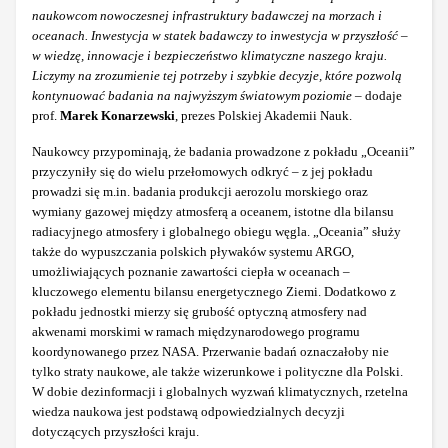
naukowcom nowoczesnej infrastruktury badawczej na morzach i
oceanach. Inwestycja w statek badawczy to inwestycja w przyszłość –
w wiedzę, innowacje i bezpieczeństwo klimatyczne naszego kraju.
Liczymy na zrozumienie tej potrzeby i szybkie decyzje, które pozwolą
kontynuować badania na najwyższym światowym poziomie
– dodaje
prof.
Marek Konarzewski
, prezes Polskiej Akademii Nauk.
Naukowcy przypominają, że badania prowadzone z pokładu „Oceanii”
przyczyniły się do wielu przełomowych odkryć – z jej pokładu
prowadzi się m.in. badania produkcji aerozolu morskiego oraz
wymiany gazowej między atmosferą a oceanem, istotne dla bilansu
radiacyjnego atmosfery i globalnego obiegu węgla. „Oceania” służy
także do wypuszczania polskich pływaków systemu ARGO,
umożliwiających poznanie zawartości ciepła w oceanach –
kluczowego elementu bilansu energetycznego Ziemi. Dodatkowo z
pokładu jednostki mierzy się grubość optyczną atmosfery nad
akwenami morskimi w ramach międzynarodowego programu
koordynowanego przez NASA. Przerwanie badań oznaczałoby nie
tylko straty naukowe, ale także wizerunkowe i polityczne dla Polski.
W dobie dezinformacji i globalnych wyzwań klimatycznych, rzetelna
wiedza naukowa jest podstawą odpowiedzialnych decyzji
dotyczących przyszłości kraju.