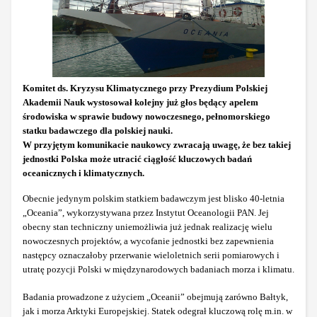
Komitet ds. Kryzysu Klimatycznego przy Prezydium Polskiej
Akademii Nauk wystosował kolejny już głos będący apelem
środowiska w sprawie budowy nowoczesnego, pełnomorskiego
statku badawczego dla polskiej nauki.
W przyjętym komunikacie naukowcy zwracają uwagę, że bez takiej
jednostki Polska może utracić ciągłość kluczowych badań
oceanicznych i klimatycznych.
Obecnie jedynym polskim statkiem badawczym jest blisko 40-letnia
„Oceania”, wykorzystywana przez Instytut Oceanologii PAN. Jej
obecny stan techniczny uniemożliwia już jednak realizację wielu
nowoczesnych projektów, a wycofanie jednostki bez zapewnienia
następcy oznaczałoby przerwanie wieloletnich serii pomiarowych i
utratę pozycji Polski w międzynarodowych badaniach morza i klimatu.
Badania prowadzone z użyciem „Oceanii” obejmują zarówno Bałtyk,
jak i morza Arktyki Europejskiej. Statek odegrał kluczową rolę m.in. w