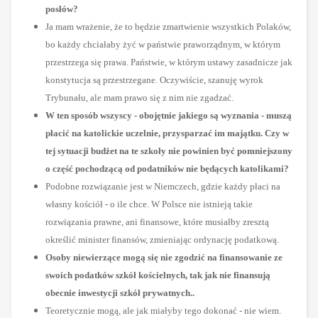
posłów?
Ja mam wrażenie, że to będzie zmartwienie wszystkich Polaków,
bo każdy chciałaby żyć w państwie praworządnym, w którym
przestrzega się prawa. Państwie, w którym ustawy zasadnicze jak
konstytucja są przestrzegane. Oczywiście, szanuję wyrok
Trybunału, ale mam prawo się z nim nie zgadzać.
W ten sposób wszyscy - obojętnie jakiego są wyznania - muszą
płacić na katolickie uczelnie, przysparzać im majątku. Czy w
tej sytuacji budżet na te szkoły nie powinien być pomniejszony
o część pochodzącą od podatników nie będących katolikami?
Podobne rozwiązanie jest w Niemczech, gdzie każdy płaci na
własny kościół - o ile chce. W Polsce nie istnieją takie
rozwiązania prawne, ani finansowe, które musiałby zresztą
określić minister finansów, zmieniając ordynację podatkową.
Osoby niewierzące mogą się nie zgodzić na finansowanie ze
swoich podatków szkół kościelnych, tak jak nie finansują
obecnie inwestycji szkół prywatnych..
Teoretycznie mogą, ale jak miałyby tego dokonać - nie wiem.