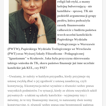
religii lub etyki, a mamy
kolejną bulwersującą - nie
katolików - sprawę. TK nie
podzielił argumentacji grupy
posłów, która podważyła
zasady finansowania
całkowicie z budżetu państwa
trzech uczelni katolickich:
Papieskiego Wydziału
Teologicznego w Warszawie
(PWTW), Papieskiego Wydziału Teologicznego we Wrocławiu
(PWT) oraz Wyższej Szkoły Filozoficzno - Pedagogicznej
"Ignatianum" w Krakowie. Jaka była przyczyna skierowania
takiego wniosku do TK, skoro państwo finansuje już inne uczelnie
katolickie jak KUL, czy PAT?
- Uważamy, że należy w każdym przypadku, kiedy przyjmuje się
ustawę zwykłą dbać o jej zgodność z ustawą zasadniczą, czyli
konstytucją. A konstytucja mówi wyraźnie o równości wobec prawa
wszystkich podmiotów. I w sytuacji, kiedy ze zbioru wszystkich szkół
prywatnych - a takimi są szkoły katolickie - wyjmujemy trzy i
mówimy, że te trzy finansujemy inaczej, to naruszamy dwie normy
konstytucyjne, tj. równość wobec prawa oraz bezstronność państwa