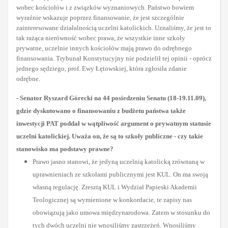
wobec kościołów i z związków wyznaniowych. Państwo bowiem
wyraźnie wskazuje poprzez finansowanie, że jest szczególnie
zainteresowane działalnością uczelni katolickich. Uznaliśmy, że jest to
tak rażąca nierówność wobec prawa, że wszystkie inne szkoły
prywatne, uczelnie innych kościołów mają prawo do odrębnego
finansowania. Trybunał Konstytucyjny nie podzielił tej opinii - oprócz
jednego sędziego, prof. Ewy Łętowskiej, która zgłosiła zdanie
odrębne.
- Senator Ryszard Górecki na 44 posiedzeniu Senatu (18-19.11.09),
gdzie dyskutowano o finansowaniu z budżetu państwa także
inwestycji PAT poddał w wątpliwość argument o prywatnym statusie
uczelni katolickiej. Uważa on, że są to szkoły publiczne - czy takie
stanowisko ma podstawy prawne?
Prawo jasno stanowi, że jedyną uczelnią katolicką zrównaną w
uprawnieniach ze szkołami publicznymi jest KUL. On ma swoją
własną regulację. Zresztą KUL i Wydział Papieski Akademii
Teologicznej są wymienione w konkordacie, te zapisy nas
obowiązują jako umowa międzynarodowa. Zatem w stosunku do
tych dwóch uczelni nie wnosiliśmy zastrzeżeń. Wnosiliśmy