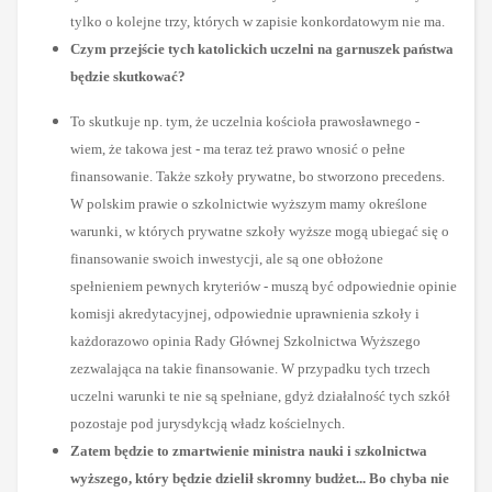
tylko o kolejne trzy, których w zapisie konkordatowym nie ma.
Czym przejście tych katolickich uczelni na garnuszek państwa
będzie skutkować?
To skutkuje np. tym, że uczelnia kościoła prawosławnego -
wiem, że takowa jest - ma teraz też prawo wnosić o pełne
finansowanie. Także szkoły prywatne, bo stworzono precedens.
W polskim prawie o szkolnictwie wyższym mamy określone
warunki, w których prywatne szkoły wyższe mogą ubiegać się o
finansowanie swoich inwestycji, ale są one obłożone
spełnieniem pewnych kryteriów - muszą być odpowiednie opinie
komisji akredytacyjnej, odpowiednie uprawnienia szkoły i
każdorazowo opinia Rady Głównej Szkolnictwa Wyższego
zezwalająca na takie finansowanie. W przypadku tych trzech
uczelni warunki te nie są spełniane, gdyż działalność tych szkół
pozostaje pod jurysdykcją władz kościelnych.
Zatem będzie to zmartwienie ministra nauki i szkolnictwa
wyższego, który będzie dzielił skromny budżet... Bo chyba nie