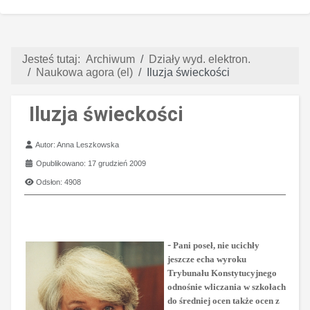
Jesteś tutaj:
Archiwum
Działy wyd. elektron.
Naukowa agora (el)
Iluzja świeckości
Iluzja świeckości
Szczegóły
Autor:
Anna Leszkowska
Opublikowano: 17 grudzień 2009
Odsłon: 4908
-
Pani poseł, nie ucichły
jeszcze echa wyroku
Trybunału Konstytucyjnego
odnośnie wliczania w szkołach
do średniej ocen także ocen z