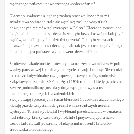
rządzonego państwa i nowoczesnego społeczeństwa!
Dlaczego upokarzanie nędzną zapłatą pracowników oświaty i
szkolnictwa wyższego stało się wątpliwą zasługą wszystkich
powojennych reżimów politycznych w Polsce? Dlaczego awansujące
dzięki edukacji i nauce społeczeństwo było bezradne wobec kolejnych
rządów, zaniedbujących te dziedziny życia? Tak było w czasach
powszechnego awansu społecznego, ale tak jest i obecnie, gdy dostęp
do edukacji jest podstawowym prawem obywatelskim.
Środowiska akademickie – niestety – same częściowo oddawały pole
władzy państwowej i nie dbały należycie o swoje interesy. Nie chodzi
tu o nasze indywidualne czy grupowe postawy, choćby środowisk
związkowych. Sam do ZNP należę od 1976 roku i od kiedy pamiętam,
zawsze podnosiliśmy postulaty dotyczące poprawy statusu
materialnego nauczycieli akademickich.
Swoją uwagę i pretensję na temat bierności środowiska akademickiego
kieruję przede wszystkim
do gremiów kierowniczych uczelni
wyższych.
To nasi wybieralni i wybierani przedstawiciele w senatach,
nasi rektorzy, którzy często zbyt lojalnie i przyzwalająco, a nawet
czołobitnie stawali po stronie władzy, zamiast bronić interesów
środowiska akademickiego.