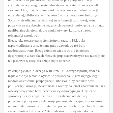
bezpieczeństwa płacowego. Od wielu lat postępuje destrukcja
szkolnictwa wyższego i materialna degradacja statusu nauczycieli
akademickich, pracowników naukowo-badawczych, administracji
uczelnianej, bibliotekarzy i fachowców inżynieryjno-technicznych.
Staliśmy się ofiarami żywiołowej transformacji ustrojowej, która
postawiła na urynkowienie wszystkich wartości i poświęciła na ołtarzu
neoliberalnych reform dobro nauki, oświaty, kultury, a nawet
tożsamości narodowej.
Bieda, jaka towarzyszyła siermiężnym czasom PRL była
usprawiedliwiana tym, że inne grupy zawodowe też były
niedoinwestowane. Biedę dzielono więc równo, a istniejące
dysproporcje w zarobkach różnych grup pracowniczych nie rzucały się
tak jaskrawo w oczy, jak dzieje się to obecnie.
Powstaje pytanie, dlaczego w III i tzw. IV Rzeczypospolitej żaden z
rządów nie był w stanie wyzwolić polskiej nauki z zaklętego kręgu
niedoinwestowania, pauperyzacji i ubóstwa! Czy zabrakło woli
politycznej i odwagi, świadomości i wiedzy na temat znaczenia nauki i
oświaty w systemie bezpieczeństwa cywilizacyjnego? Czy też w
sposób cyniczny grupy rządzące – niezależnie od ideowej
proweniencji - wykorzystały swoje przewagi decyzyjne, aby zachować
monopol definiowania priorytetów i potrzeb społecznych bez liczenia
się ze zdaniem ludzi nauki? Bez dalekowzrocznej wizji dobrze