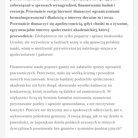
zobowiązań w sprawach wynagrodzeń, finansowania badań i
rozwoju. Przestańcie swoją bierność tłumaczyć ograniczeniami
formalnoprawnymi i dbałością o interesy doraźne tu i teraz.
Przestańcie tłumaczyć się apolitycznością, gdyż chodzi tu o żywotne,
egzystencjalne interesy społeczności akademickiej, której
przewodzicie.
Zdobędziecie nie tylko poparcie i aplauz środowiska
Uczelni, ale wyzwolicie w ludziach wiarę w siłę sprawczą polskiej
nauki, wiarę w możliwość przywrócenia jej należnego miejsca w
społeczeństwie i państwie.
Finansowanie nauki poprzez granty nie załatwiło sprawy uposażeń
pracowniczych. Przeciwnie, stało się wielką ściemą i powodem
nowych rozczarowań. Jeszcze bardziej podzieliło społeczności
akademickie niż było dotąd, skierowało wysiłki badawcze na
konkurencję, której rezultaty są dalekie od zamierzonych. W
większości liczą się bowiem formalne notowania, uznaniowo
przyznawane punkty i sążniste sprawozdania, a nie rzeczywiste
korzyści. Przecież nie słyszymy ani o epokowych odkryciach, ani o
wykreowaniu pokolenia geniuszy. A swoją drogą, jak to się działo w
przeszłości, że największe dzieła polskich uczonych w różnych
dyscyplinach powstawały bez grantów i systemów punktacyjnych?