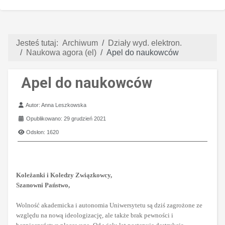
Jesteś tutaj:
Archiwum
Działy wyd. elektron.
Naukowa agora (el)
Apel do naukowców
Apel do naukowców
Szczegóły
Autor:
Anna Leszkowska
Opublikowano: 29 grudzień 2021
Odsłon: 1620
Koleżanki i Koledzy Związkowcy,
Szanowni Państwo,
Wolność akademicka i autonomia Uniwersytetu są dziś zagrożone ze
względu na nową ideologizację, ale także brak pewności i