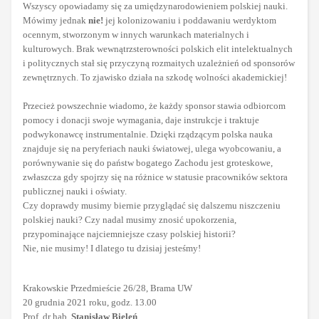
Wszyscy opowiadamy się za umiędzynarodowieniem polskiej nauki.
Mówimy jednak
nie!
jej kolonizowaniu i poddawaniu werdyktom
ocennym, stworzonym w innych warunkach materialnych i
kulturowych. Brak wewnątrzsterowności polskich elit intelektualnych
i politycznych stał się przyczyną rozmaitych uzależnień od sponsorów
zewnętrznych. To zjawisko działa na szkodę wolności akademickiej!
Przecież powszechnie wiadomo, że każdy sponsor stawia odbiorcom
pomocy i donacji swoje wymagania, daje instrukcje i traktuje
podwykonawcę instrumentalnie. Dzięki rządzącym polska nauka
znajduje się na peryferiach nauki światowej, ulega wyobcowaniu, a
porównywanie się do państw bogatego Zachodu jest groteskowe,
zwłaszcza gdy spojrzy się na różnice w statusie pracowników sektora
publicznej nauki i oświaty.
Czy doprawdy musimy biernie przyglądać się dalszemu niszczeniu
polskiej nauki? Czy nadal musimy znosić upokorzenia,
przypominające najciemniejsze czasy polskiej historii?
Nie, nie musimy! I dlatego tu dzisiaj jesteśmy!
Krakowskie Przedmieście 26/28, Brama UW
20 grudnia 2021 roku, godz. 13.00
Prof. dr hab.
Stanisław Bieleń