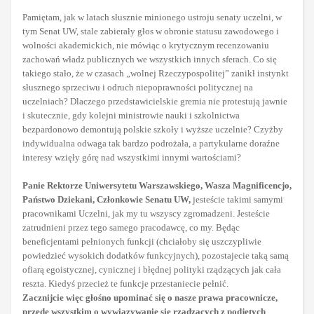
Pamiętam, jak w latach słusznie minionego ustroju senaty uczelni, w
tym Senat UW, stale zabierały głos w obronie statusu zawodowego i
wolności akademickich, nie mówiąc o krytycznym recenzowaniu
zachowań władz publicznych we wszystkich innych sferach. Co się
takiego stało, że w czasach „wolnej Rzeczypospolitej” zanikł instynkt
słusznego sprzeciwu i odruch niepoprawności politycznej na
uczelniach? Dlaczego przedstawicielskie gremia nie protestują jawnie
i skutecznie, gdy kolejni ministrowie nauki i szkolnictwa
bezpardonowo demontują polskie szkoły i wyższe uczelnie? Czyżby
indywidualna odwaga tak bardzo podrożała, a partykularne doraźne
interesy wzięły górę nad wszystkimi innymi wartościami?
Panie Rektorze Uniwersytetu Warszawskiego, Wasza Magnificencjo,
Państwo Dziekani, Członkowie Senatu UW,
jesteście takimi samymi
pracownikami Uczelni, jak my tu wszyscy zgromadzeni. Jesteście
zatrudnieni przez tego samego pracodawcę, co my. Będąc
beneficjentami pełnionych funkcji (chciałoby się uszczypliwie
powiedzieć wysokich dodatków funkcyjnych), pozostajecie taką samą
ofiarą egoistycznej, cynicznej i błędnej polityki rządzących jak cała
reszta. Kiedyś przecież te funkcje przestaniecie pełnić.
Zacznijcie więc głośno upominać się o nasze prawa pracownicze,
przede wszystkim o wywiązywanie się rządzących z podjętych