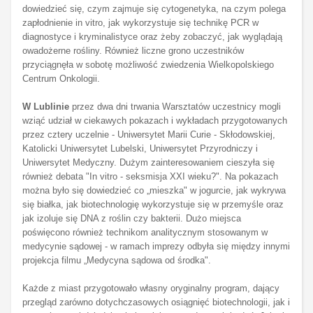
dowiedzieć się, czym zajmuje się cytogenetyka, na czym polega
zapłodnienie in vitro, jak wykorzystuje się technikę PCR w
diagnostyce i kryminalistyce oraz żeby zobaczyć, jak wyglądają
owadożerne rośliny. Również liczne grono uczestników
przyciągnęła w sobotę możliwość zwiedzenia Wielkopolskiego
Centrum Onkologii.
W Lublinie
przez dwa dni trwania Warsztatów uczestnicy mogli
wziąć udział w ciekawych pokazach i wykładach przygotowanych
przez cztery uczelnie - Uniwersytet Marii Curie - Skłodowskiej,
Katolicki Uniwersytet Lubelski, Uniwersytet Przyrodniczy i
Uniwersytet Medyczny. Dużym zainteresowaniem cieszyła się
również debata "In vitro - seksmisja XXI wieku?". Na pokazach
można było się dowiedzieć co „mieszka" w jogurcie, jak wykrywa
się białka, jak biotechnologię wykorzystuje się w przemyśle oraz
jak izoluje się DNA z roślin czy bakterii. Dużo miejsca
poświęcono również technikom analitycznym stosowanym w
medycynie sądowej - w ramach imprezy odbyła się między innymi
projekcja filmu „Medycyna sądowa od środka".
Każde z miast przygotowało własny oryginalny program, dający
przegląd zarówno dotychczasowych osiągnięć biotechnologii, jak i