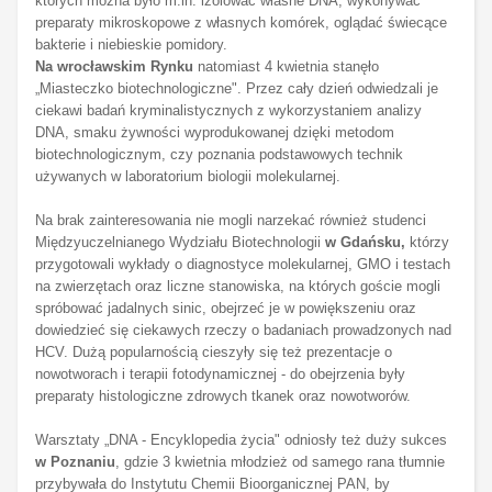
których można było m.in. izolować własne DNA, wykonywać
preparaty mikroskopowe z własnych komórek, oglądać świecące
bakterie i niebieskie pomidory.
Na wrocławskim Rynku
natomiast 4 kwietnia stanęło
„Miasteczko biotechnologiczne". Przez cały dzień odwiedzali je
ciekawi badań kryminalistycznych z wykorzystaniem analizy
DNA, smaku żywności wyprodukowanej dzięki metodom
biotechnologicznym, czy poznania podstawowych technik
używanych w laboratorium biologii molekularnej.
Na brak zainteresowania nie mogli narzekać również studenci
Międzyuczelnianego Wydziału Biotechnologii
w Gdańsku,
którzy
przygotowali wykłady o diagnostyce molekularnej, GMO i testach
na zwierzętach oraz liczne stanowiska, na których goście mogli
spróbować jadalnych sinic, obejrzeć je w powiększeniu oraz
dowiedzieć się ciekawych rzeczy o badaniach prowadzonych nad
HCV. Dużą popularnością cieszyły się też prezentacje o
nowotworach i terapii fotodynamicznej - do obejrzenia były
preparaty histologiczne zdrowych tkanek oraz nowotworów.
Warsztaty „DNA - Encyklopedia życia" odniosły też duży sukces
w Poznaniu
, gdzie 3 kwietnia młodzież od samego rana tłumnie
przybywała do Instytutu Chemii Bioorganicznej PAN, by