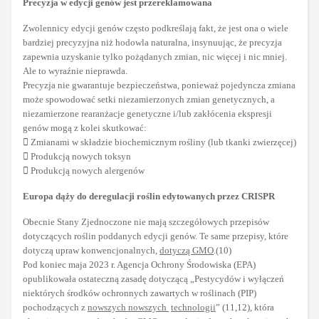
Precyzja w edycji genów jest przereklamowana
Zwolennicy edycji genów często podkreślają fakt, że jest ona o wiele
bardziej precyzyjna niż hodowla naturalna, insynuując, że precyzja
zapewnia uzyskanie tylko pożądanych zmian, nic więcej i nic mniej.
Ale to wyraźnie nieprawda.
Precyzja nie gwarantuje bezpieczeństwa, ponieważ pojedyncza zmiana
może spowodować setki niezamierzonych zmian genetycznych, a
niezamierzone rearanżacje genetyczne i/lub zakłócenia ekspresji
genów mogą z kolei skutkować:
 Zmianami w składzie biochemicznym rośliny (lub tkanki zwierzęcej)
 Produkcją nowych toksyn
 Produkcją nowych alergenów
Europa dąży do deregulacji roślin edytowanych przez CRISPR
Obecnie Stany Zjednoczone nie mają szczegółowych przepisów
dotyczących roślin poddanych edycji genów. Te same przepisy, które
dotyczą upraw konwencjonalnych,
dotyczą GMO
.(10)
Pod koniec maja 2023 r. Agencja Ochrony Środowiska (EPA)
opublikowała ostateczną zasadę dotyczącą „Pestycydów i wyłączeń
niektórych środków ochronnych zawartych w roślinach (PIP)
pochodzących z
nowszych nowszych
technologii
” (11,12), która