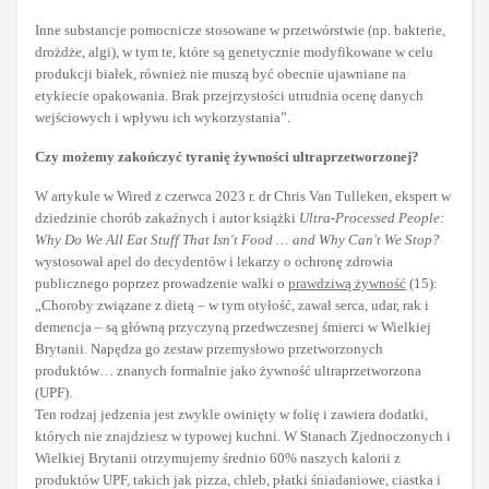
Inne substancje pomocnicze stosowane w przetwórstwie (np. bakterie,
drożdże, algi), w tym te, które są genetycznie modyfikowane w celu
produkcji białek, również nie muszą być obecnie ujawniane na
etykiecie opakowania. Brak przejrzystości utrudnia ocenę danych
wejściowych i wpływu ich wykorzystania”.
Czy możemy zakończyć tyranię żywności ultraprzetworzonej?
W artykule w Wired z czerwca 2023 r. dr Chris Van Tulleken, ekspert w
dziedzinie chorób zakaźnych i autor książki
Ultra-Processed People:
Why Do We All Eat Stuff That Isn't Food … and Why Can't We Stop?
wystosował apel do decydentów i lekarzy o ochronę zdrowia
publicznego poprzez prowadzenie walki o
prawdziwą żywność
(15):
„Choroby związane z dietą – w tym otyłość, zawał serca, udar, rak i
demencja – są główną przyczyną przedwczesnej śmierci w Wielkiej
Brytanii. Napędza go zestaw przemysłowo przetworzonych
produktów… znanych formalnie jako żywność ultraprzetworzona
(UPF).
Ten rodzaj jedzenia jest zwykle owinięty w folię i zawiera dodatki,
których nie znajdziesz w typowej kuchni. W Stanach Zjednoczonych i
Wielkiej Brytanii otrzymujemy średnio 60% naszych kalorii z
produktów UPF, takich jak pizza, chleb, płatki śniadaniowe, ciastka i