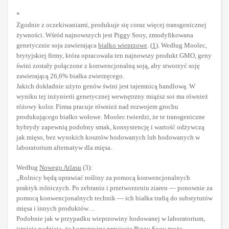
*
Zgodnie z oczekiwaniami, produkuje się coraz więcej transgenicznej
żywności. Wśród najnowszych jest Piggy Sooy, zmodyfikowana
genetycznie soja zawierająca
białko wieprzowe
. (
1
). Według Moolec,
brytyjskiej firmy, która opracowała ten najnowszy produkt GMO, geny
świni zostały połączone z konwencjonalną soją, aby stworzyć soję
zawierającą 26,6% białka zwierzęcego.
Jakich dokładnie użyto genów świni jest tajemnicą handlową. W
wyniku tej inżynierii genetycznej wewnętrzny miąższ soi ma również
różowy kolor. Firma pracuje również nad rozwojem grochu
produkującego białko wołowe. Moolec twierdzi, że te transgeniczne
hybrydy zapewnią podobny smak, konsystencję i wartość odżywczą
jak mięso, bez wysokich kosztów hodowanych lub hodowanych w
laboratorium alternatyw dla mięsa.
Według
Nowego Atlasu
(3):
„Rolnicy będą uprawiać rośliny za pomocą konwencjonalnych
praktyk rolniczych. Po zebraniu i przetworzeniu ziaren — ponownie za
pomocą konwencjonalnych technik — ich białka trafią do substytutów
mięsa i innych produktów…
Podobnie jak w przypadku wieprzowiny hodowanej w laboratorium,
istnieje nadzieja, że komercyjne przyjęcie Piggy Sooy może