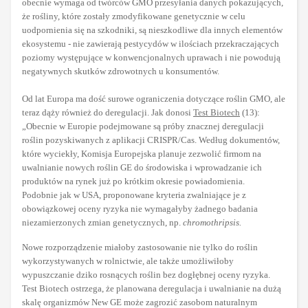
obecnie wymaga od twórców GMO przesyłania danych pokazujących,
że rośliny, które zostały zmodyfikowane genetycznie w celu
uodpornienia się na szkodniki, są nieszkodliwe dla innych elementów
ekosystemu - nie zawierają pestycydów w ilościach przekraczających
poziomy występujące w konwencjonalnych uprawach i nie powodują
negatywnych skutków zdrowotnych u konsumentów.
Od lat Europa ma dość surowe ograniczenia dotyczące roślin GMO, ale
teraz dąży również do deregulacji. Jak donosi
Test Biotech
(13):
„Obecnie w Europie podejmowane są próby znacznej deregulacji
roślin pozyskiwanych z aplikacji CRISPR/Cas. Według dokumentów,
które wyciekły, Komisja Europejska planuje zezwolić firmom na
uwalnianie nowych roślin GE do środowiska i wprowadzanie ich
produktów na rynek już po krótkim okresie powiadomienia.
Podobnie jak w USA, proponowane kryteria zwalniające je z
obowiązkowej oceny ryzyka nie wymagałyby żadnego badania
niezamierzonych zmian genetycznych, np.
chromothripsis.
Nowe rozporządzenie miałoby zastosowanie nie tylko do roślin
wykorzystywanych w rolnictwie, ale także umożliwiłoby
wypuszczanie dziko rosnących roślin bez dogłębnej oceny ryzyka.
Test Biotech ostrzega, że planowana deregulacja i uwalnianie na dużą
skalę organizmów New GE może zagrozić zasobom naturalnym