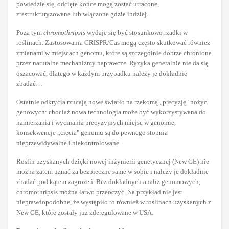
powiedzie się, odcięte końce mogą zostać utracone,
zrestrukturyzowane lub włączone gdzie indziej.
Poza tym
chromothripsis
wydaje się być stosunkowo rzadki w
roślinach. Zastosowania CRISPR/Cas mogą często skutkować również
zmianami w miejscach genomu, które są szczególnie dobrze chronione
przez naturalne mechanizmy naprawcze. Ryzyka generalnie nie da się
oszacować, dlatego w każdym przypadku należy je dokładnie
zbadać…
Ostatnie odkrycia rzucają nowe światło na rzekomą „precyzję" nożyc
genowych: chociaż nowa technologia może być wykorzystywana do
namierzania i wycinania precyzyjnych miejsc w genomie,
konsekwencje „cięcia" genomu są do pewnego stopnia
nieprzewidywalne i niekontrolowane.
Roślin uzyskanych dzięki nowej inżynierii genetycznej (New GE) nie
można zatem uznać za bezpieczne same w sobie i należy je dokładnie
zbadać pod kątem zagrożeń. Bez dokładnych analiz genomowych,
chromothripsis można łatwo przeoczyć. Na przykład nie jest
nieprawdopodobne, że wystąpiło to również w roślinach uzyskanych z
New GE, które zostały już zderegulowane w USA.