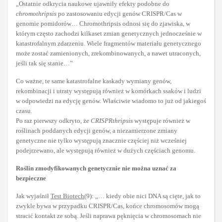
„Ostatnie odkrycia naukowe ujawniły efekty podobne do
chromothripsis
po zastosowaniu edycji genów CRISPR/Cas w
genomie pomidorów… Chromothripsis odnosi się do zjawiska, w
którym często zachodzi kilkaset zmian genetycznych jednocześnie w
katastrofalnym zdarzeniu. Wiele fragmentów materiału genetycznego
może zostać zamienionych, zrekombinowanych, a nawet utraconych,
jeśli tak się stanie…”
Co ważne, te same katastrofalne kaskady wymiany genów,
rekombinacji i utraty występują również w komórkach ssaków i ludzi
w odpowiedzi na edycję genów. Właściwie wiadomo to już od jakiegoś
czasu.
Po raz pierwszy odkryto, że
CRISPRthripsis
występuje również w
roślinach poddanych edycji genów, a niezamierzone zmiany
genetyczne nie tylko występują znacznie częściej niż wcześniej
podejrzewano, ale występują również w dużych częściach genomu.
Roślin zmodyfikowanych genetycznie nie można uznać za
bezpieczne
Jak wyjaśnił
Test Biotech
(9): „… kiedy obie nici DNA są cięte, jak to
zwykle bywa w przypadku CRISPR/Cas, końce chromosomów mogą
stracić kontakt ze sobą. Jeśli naprawa pęknięcia w chromosomach nie