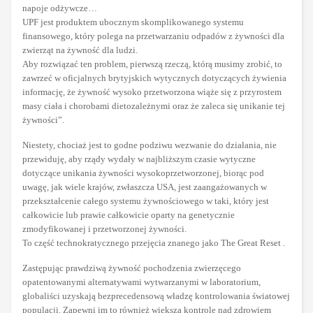
napoje odżywcze…
UPF jest produktem ubocznym skomplikowanego systemu
finansowego, który polega na przetwarzaniu odpadów z żywności dla
zwierząt na żywność dla ludzi.
Aby rozwiązać ten problem, pierwszą rzeczą, którą musimy zrobić, to
zawrzeć w oficjalnych brytyjskich wytycznych dotyczących żywienia
informację, że żywność wysoko przetworzona wiąże się z przyrostem
masy ciała i chorobami dietozależnymi oraz że zaleca się unikanie tej
żywności”.
Niestety, chociaż jest to godne podziwu wezwanie do działania, nie
przewiduję, aby rządy wydały w najbliższym czasie wytyczne
dotyczące unikania żywności wysokoprzetworzonej, biorąc pod
uwagę, jak wiele krajów, zwłaszcza USA, jest zaangażowanych w
przekształcenie całego systemu żywnościowego w taki, który jest
całkowicie lub prawie całkowicie oparty na genetycznie
zmodyfikowanej i przetworzonej żywności.
To część technokratycznego przejęcia znanego jako The Great Reset .
Zastępując prawdziwą żywność pochodzenia zwierzęcego
opatentowanymi alternatywami wytwarzanymi w laboratorium,
globaliści uzyskają bezprecedensową władzę kontrolowania światowej
populacji. Zapewni im to również większą kontrolę nad zdrowiem