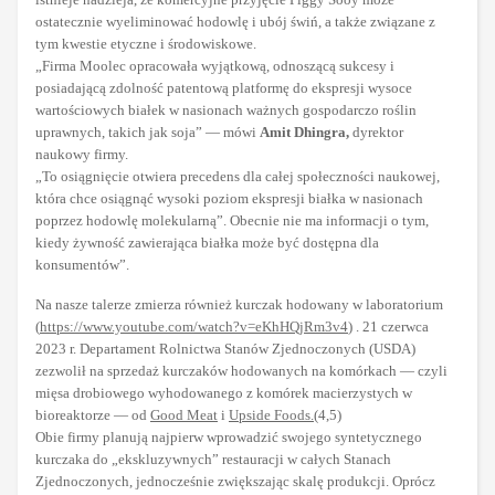
ostatecznie wyeliminować hodowlę i ubój świń, a także związane z
tym kwestie etyczne i środowiskowe.
„Firma Moolec opracowała wyjątkową, odnoszącą sukcesy i
posiadającą zdolność patentową platformę do ekspresji wysoce
wartościowych białek w nasionach ważnych gospodarczo roślin
uprawnych, takich jak soja” — mówi
Amit Dhingra,
dyrektor
naukowy firmy.
„To osiągnięcie otwiera precedens dla całej społeczności naukowej,
która chce osiągnąć wysoki poziom ekspresji białka w nasionach
poprzez hodowlę molekularną”. Obecnie nie ma informacji o tym,
kiedy żywność zawierająca białka może być dostępna dla
konsumentów”.
Na nasze talerze zmierza również kurczak hodowany w laboratorium
(
https://www.youtube.com/watch?v=eKhHQjRm3v4
) . 21 czerwca
2023 r. Departament Rolnictwa Stanów Zjednoczonych (USDA)
zezwolił na sprzedaż kurczaków hodowanych na komórkach — czyli
mięsa drobiowego wyhodowanego z komórek macierzystych w
bioreaktorze — od
Good Meat
i
Upside Foods.
(4,5)
Obie firmy planują najpierw wprowadzić swojego syntetycznego
kurczaka do „ekskluzywnych” restauracji w całych Stanach
Zjednoczonych, jednocześnie zwiększając skalę produkcji. Oprócz