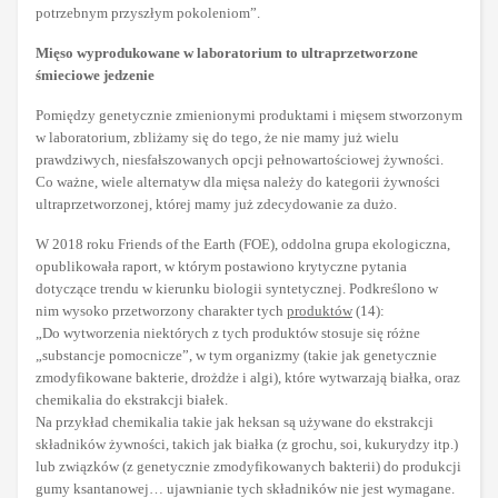
potrzebnym przyszłym pokoleniom”.
Mięso wyprodukowane w laboratorium to ultraprzetworzone
śmieciowe jedzenie
Pomiędzy genetycznie zmienionymi produktami i mięsem stworzonym
w laboratorium, zbliżamy się do tego, że nie mamy już wielu
prawdziwych, niesfałszowanych opcji pełnowartościowej żywności.
Co ważne, wiele alternatyw dla mięsa należy do kategorii żywności
ultraprzetworzonej, której mamy już zdecydowanie za dużo.
W 2018 roku Friends of the Earth (FOE), oddolna grupa ekologiczna,
opublikowała raport, w którym postawiono krytyczne pytania
dotyczące trendu w kierunku biologii syntetycznej. Podkreślono w
nim wysoko przetworzony charakter tych
produktów
(14):
„Do wytworzenia niektórych z tych produktów stosuje się różne
„substancje pomocnicze”, w tym organizmy (takie jak genetycznie
zmodyfikowane bakterie, drożdże i algi), które wytwarzają białka, oraz
chemikalia do ekstrakcji białek.
Na przykład chemikalia takie jak heksan są używane do ekstrakcji
składników żywności, takich jak białka (z grochu, soi, kukurydzy itp.)
lub związków (z genetycznie zmodyfikowanych bakterii) do produkcji
gumy ksantanowej… ujawnianie tych składników nie jest wymagane.