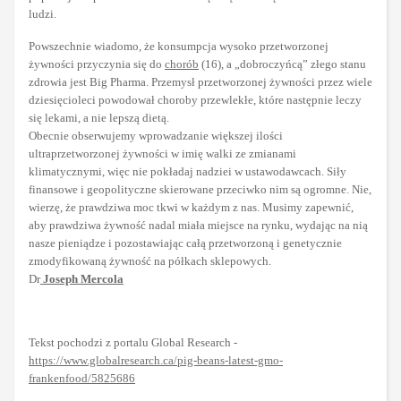
ludzi.
Powszechnie wiadomo, że konsumpcja wysoko przetworzonej
żywności przyczynia się do
chorób
(16), a „dobroczyńcą” złego stanu
zdrowia jest Big Pharma. Przemysł przetworzonej żywności przez wiele
dziesięcioleci powodował choroby przewlekłe, które następnie leczy
się lekami, a nie lepszą dietą.
Obecnie obserwujemy wprowadzanie większej ilości
ultraprzetworzonej żywności w imię walki ze zmianami
klimatycznymi, więc nie pokładaj nadziei w ustawodawcach. Siły
finansowe i geopolityczne skierowane przeciwko nim są ogromne. Nie,
wierzę, że prawdziwa moc tkwi w każdym z nas. Musimy zapewnić,
aby prawdziwa żywność nadal miała miejsce na rynku, wydając na nią
nasze pieniądze i pozostawiając całą przetworzoną i genetycznie
zmodyfikowaną żywność na półkach sklepowych.
Dr
Joseph Mercola
Tekst pochodzi z portalu Global Research -
https://www.globalresearch.ca/pig-beans-latest-gmo-
frankenfood/5825686