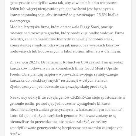
genetycznie zmodyfikowana tak, aby zawierała białko wieprzowe.
Jeden lub więcej nieujawnionych genów świni jest łączonych z
konwencjonalną soją, aby stworzyć soję zawierającą 26,6% białka
zwierzęcego.
Moolec, brytyjska firma, która opracowała Piggy Sooy, pracuje
również nad rozwojem grochu, który produkuje białko wołowe. Firma
twierdzi, że te transgeniczne hybrydy zapewnią podobny smak,
konsystencję i wartość odżywczą jak mięso, bez wysokich kosztów
hodowanych lub hodowanych w laboratorium alternatyw dla mięsa.
21 czerwca 2023 r. Departament Rolnictwa USA zezwolił na sprzedaż
kurczaków hodowanych na komórkach firmy Good Meat i Upside
Foods. Obie planują najpierw wprowadzić swojego syntetycznego
kurczaka do „ekskluzywnych” restauracji w całych Stanach
Zjednoczonych, jednocześnie zwiększając skalę produkcji.
Naukowcy odkryli, że edycja genów CRISPR-Cas sieje spustoszenie w
genomie roślin, powodując jednoczesne wystąpienie kilkuset
niezamierzonych zmian genetycznych „w katastrofalnym zdarzeniu”,
które faluje na dużych częściach genomu. Ponieważ zmiany te są
niemożliwe do przewidzenia, nie można założyć, że rośliny
zmodyfikowane genetycznie są bezpieczne bez szeroko zakrojonych
testów.