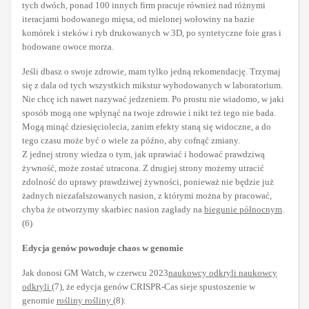
tych dwóch, ponad 100 innych firm pracuje również nad różnymi
iteracjami hodowanego mięsa, od mielonej wołowiny na bazie
komórek i steków i ryb drukowanych w 3D, po syntetyczne foie gras i
hodowane owoce morza.
Jeśli dbasz o swoje zdrowie, mam tylko jedną rekomendację. Trzymaj
się z dala od tych wszystkich mikstur wyhodowanych w laboratorium.
Nie chcę ich nawet nazywać jedzeniem. Po prostu nie wiadomo, w jaki
sposób mogą one wpłynąć na twoje zdrowie i nikt też tego nie bada.
Mogą minąć dziesięciolecia, zanim efekty staną się widoczne, a do
tego czasu może być o wiele za późno, aby cofnąć zmiany.
Z jednej strony wiedza o tym, jak uprawiać i hodować prawdziwą
żywność, może zostać utracona. Z drugiej strony możemy utracić
zdolność do uprawy prawdziwej żywności, ponieważ nie będzie już
żadnych niezafałszowanych nasion, z którymi można by pracować,
chyba że otworzymy skarbiec nasion zagłady na
biegunie północnym
.
(6)
Edycja genów powoduje chaos w genomie
Jak donosi GM Watch, w czerwcu 2023
naukowcy odkryli naukowcy
odkryli
(7), że edycja genów CRISPR-Cas sieje spustoszenie w
genomie
rośliny rośliny
(8):