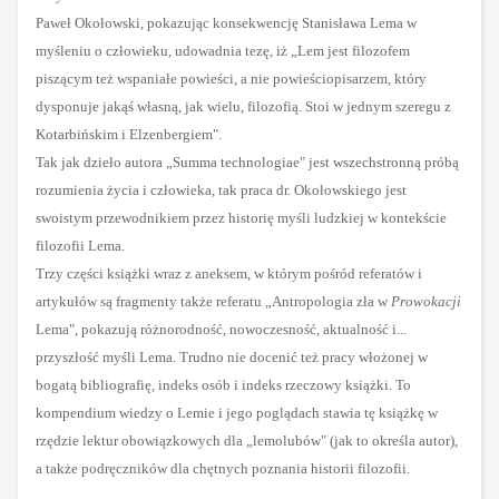
Paweł Okołowski, pokazując konsekwencję Stanisława Lema w
myśleniu o człowieku, udowadnia tezę, iż „Lem jest filozofem
piszącym też wspaniałe powieści, a nie powieściopisarzem, który
dysponuje jakąś własną, jak wielu, filozofią. Stoi w jednym szeregu z
Kotarbińskim i Elzenbergiem".
Tak jak dzieło autora „Summa technologiae" jest wszechstronną próbą
rozumienia życia i człowieka, tak praca dr. Okołowskiego jest
swoistym przewodnikiem przez historię myśli ludzkiej w kontekście
filozofii Lema.
Trzy części książki wraz z aneksem, w którym pośród referatów i
artykułów są fragmenty także referatu „Antropologia zła w
Prowokacji
Lema", pokazują różnorodność, nowoczesność, aktualność i...
przyszłość myśli Lema. Trudno nie docenić też pracy włożonej w
bogatą bibliografię, indeks osób i indeks rzeczowy książki. To
kompendium wiedzy o Lemie i jego poglądach stawia tę książkę w
rzędzie lektur obowiązkowych dla „lemolubów" (jak to określa autor),
a także podręczników dla chętnych poznania historii filozofii.