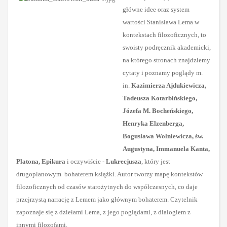
główne idee oraz system
wartości Stanisława Lema w
kontekstach filozoficznych, to
swoisty podręcznik akademicki,
na którego stronach znajdziemy
cytaty i poznamy poglądy m.
in.
Kazimierza Ajdukiewicza,
Tadeusza Kotarbińskiego,
Józefa M. Bocheńskiego,
Henryka Elzenberga,
Bogusława Wolniewicza, św.
Augustyna, Immanuela Kanta,
Platona, Epikura
i oczywiście -
Lukrecjusza
, który jest
drugoplanowym bohaterem książki.
Autor tworzy
mapę kontekstów
filozoficznych
od czasów starożytnych do współczesnych, co daje
przejrzystą narrację z Lemem jako głównym bohaterem. Czytelnik
zapoznaje się z dziełami Lema, z jego poglądami, z dialogiem z
innymi filozofami.