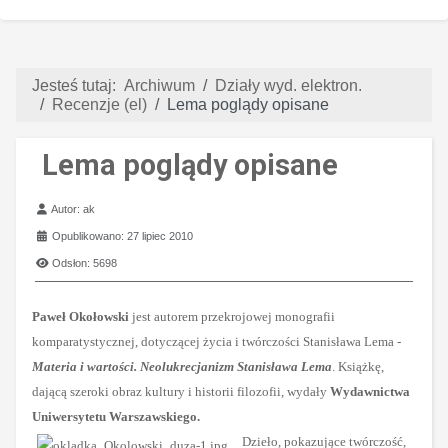
Jesteś tutaj:
Archiwum
Działy wyd. elektron.
Recenzje (el)
Lema poglądy opisane
Lema poglądy opisane
Szczegóły
Autor:
ak
Opublikowano: 27 lipiec 2010
Odsłon: 5698
Paweł Okołowski
jest autorem przekrojowej monografii
komparatystycznej, dotyczącej życia i twórczości Stanisława Lema -
Materia i wartości. Neolukrecjanizm Stanisława Lema
. Książkę,
dającą szeroki obraz kultury i historii filozofii, wydały
Wydawnictwa
Uniwersytetu Warszawskiego.
Dzieło, pokazujące twórczość,