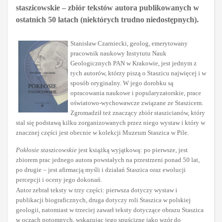
staszicowskie – zbiór tekstów autora publikowanych w
ostatnich 50 latach (niektórych trudno niedostępnych).
Stanisław Czarniecki, geolog, emerytowany
pracownik naukowy Instytutu Nauk
Geologicznych PAN w Krakowie, jest jednym z
tych autorów, którzy piszą o Staszicu najwięcej i w
sposób oryginalny. W jego dorobku są
opracowania naukowe i popularyzatorskie, prace
oświatowo-wychowawcze związane ze Staszicem.
Zgromadził też znaczący zbiór staszicianów, który
stal się podstawą kilku zorganizowanych przez niego wystaw i który w
znacznej części jest obecnie w kolekcji Muzeum Staszica w Pile.
Pokłosie staszicowskie
jest książką wyjątkową: po pierwsze, jest
zbiorem prac jednego autora powstałych na przestrzeni ponad 50 lat,
po drugie – jest afirmacją myśli i działań Staszica oraz ewolucji
percepcji i oceny jego dokonań.
Autor zebrał teksty w trzy części: pierwsza dotyczy wystaw i
publikacji biograficznych, druga dotyczy roli Staszica w polskiej
geologii, natomiast w trzeciej zawarł teksty dotyczące obrazu Staszica
w oczach potomnych, wskazując jego spuściznę jako wzór do