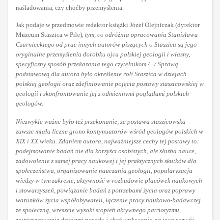
naśladowania, czy choćby przemyślenia.
Jak podaje w przedmowie redaktor książki Józef Olejniczak (dyrektor
Muzeum Staszica w Pile),
tym, co odróżnia opracowania Stanisława
Czarnieckiego od prac innych autorów piszących o Staszicu są jego
oryginalne przemyślenia dorobku ojca polskiej geologii i własny,
specyficzny sposób przekazania tego czytelnikom./.../ Sprawą
podstawową dla autora było określenie roli Staszica w dziejach
polskiej geologii oraz zdefiniowanie pojęcia postawy staszicowskiej w
geologii i skonfrontowanie jej z odmiennymi poglądami polskich
geologów.
Niezwykle ważne było też przekonanie, ze postawa staszicowska
zawsze miała liczne grono kontynuatorów wśród geologów polskich w
XIX i XX wieku. Zdaniem autora, najważniejsze cechy tej postawy to:
podejmowanie badań nie dla korzyści osobistych, ale służba nauce,
zadowolenie z samej pracy naukowej i jej praktycznych skutków dla
społeczeństwa, organizowanie nauczania geologii, popularyzacja
wiedzy w tym zakresie, aktywność w rozbudowie placówek naukowych
i stowarzyszeń, powiązanie badań z potrzebami życia oraz poprawy
warunków życia współobywateli, łączenie pracy naukowo-badawczej
ze społeczną, wreszcie wysoki stopień aktywnego patriotyzmu,
zainteresowanie dziejami narodu i chęć wpływania na jego rozwój.