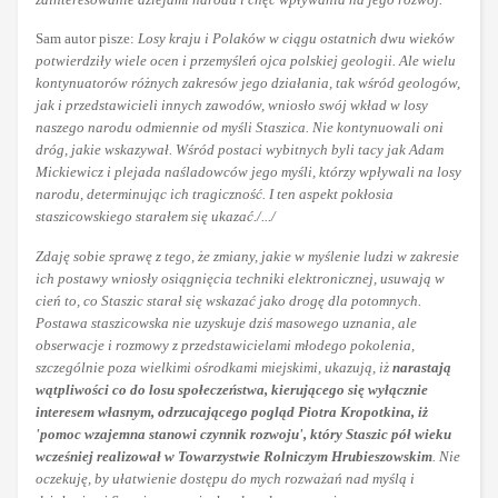
Sam autor pisze:
Losy kraju i Polaków w ciągu ostatnich dwu wieków
potwierdziły wiele ocen i przemyśleń ojca polskiej geologii. Ale wielu
kontynuatorów różnych zakresów jego działania, tak wśród geologów,
jak i przedstawicieli innych zawodów, wniosło swój wkład w losy
naszego narodu odmiennie od myśli Staszica. Nie kontynuowali oni
dróg, jakie wskazywał. Wśród postaci wybitnych byli tacy jak Adam
Mickiewicz i plejada naśladowców jego myśli, którzy wpływali na losy
narodu, determinując ich tragiczność. I ten aspekt pokłosia
staszicowskiego starałem się ukazać./.../
Zdaję sobie sprawę z tego, że zmiany, jakie w myślenie ludzi w zakresie
ich postawy wniosły osiągnięcia techniki elektronicznej, usuwają w
cień to, co Staszic starał się wskazać jako drogę dla potomnych.
Postawa staszicowska nie uzyskuje dziś masowego uznania, ale
obserwacje i rozmowy z przedstawicielami młodego pokolenia,
szczególnie
poza wielkimi ośrodkami miejskimi, ukazują, iż
narastają
wątpliwości co do losu społeczeństwa, kierującego się wyłącznie
interesem własnym, odrzucającego pogląd Piotra Kropotkina, iż
'pomoc wzajemna stanowi czynnik rozwoju', który Staszic pół wieku
wcześniej realizował w Towarzystwie Rolniczym Hrubieszowskim
.
Nie
oczekuję, by ułatwienie dostępu do mych rozważań nad myślą i