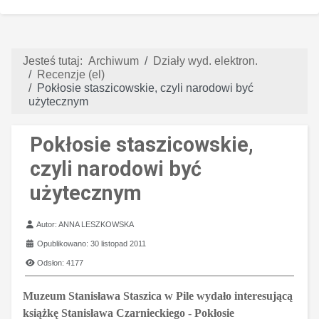
Jesteś tutaj:
Archiwum
Działy wyd. elektron.
Recenzje (el)
Pokłosie staszicowskie, czyli narodowi być
użytecznym
Pokłosie staszicowskie,
czyli narodowi być
użytecznym
Szczegóły
Autor:
ANNA LESZKOWSKA
Opublikowano: 30 listopad 2011
Odsłon: 4177
Muzeum Stanisława Staszica w Pile wydało interesującą
książkę Stanisława Czarnieckiego - Pokłosie