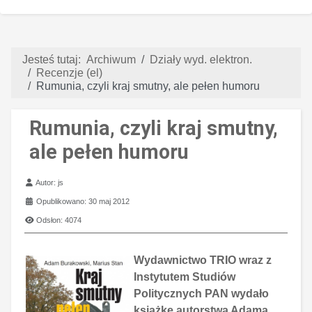
Jesteś tutaj:
Archiwum
Działy wyd. elektron.
Recenzje (el)
Rumunia, czyli kraj smutny, ale pełen humoru
Rumunia, czyli kraj smutny,
ale pełen humoru
Szczegóły
Autor:
js
Opublikowano: 30 maj 2012
Odsłon: 4074
Wydawnictwo TRIO wraz z
Instytutem Studiów
Politycznych PAN wydało
książkę autorstwa Adama