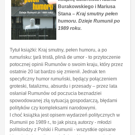
Burakowskiego i Mariusa
Stana –
Kraj smutny pełen
humoru. Dzieje Rumunii po
1989 roku.
Tytuł książki: Kraj smutny, pełen humoru, a po
rumuńsku: ţară tristă, plină de umor - to przytoczenie
potocznej opinii Rumunów o swoim kraju, który przez
ostatnie 20 lat bardzo się zmienił. Jednak ten
specyficzny humor rumuński, będący połączeniem
groteski, fatalizmu, absurdu i przesady – przez lata
osłaniał Rumunów od poczucia beznadziei
spowodowanej złą sytuacją gospodarczą, błędami
polityków czy kompleksami narodowymi.
I choć książka jest opisem wydarzeń politycznych w
Rumunii po 1989 r., to jak piszą autorzy - młodzi
politolodzy z Polski i Rumunii - wszystkie opisane