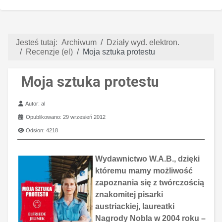
Jesteś tutaj:
Archiwum
Działy wyd. elektron.
Recenzje (el)
Moja sztuka protestu
Moja sztuka protestu
Szczegóły
Autor:
al
Opublikowano: 29 wrzesień 2012
Odsłon: 4218
Wydawnictwo W.A.B., dzięki
któremu mamy możliwość
zapoznania się z twórczością
znakomitej pisarki
austriackiej, laureatki
Nagrody Nobla w 2004 roku –