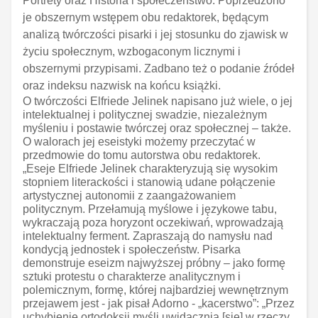
Portrety oraz Historia i społeczeństwo. Poprzedzono
je obszernym wstępem obu redaktorek, będącym
analizą twórczości pisarki i jej stosunku do zjawisk w
życiu społecznym, wzbogaconym licznymi i
obszernymi przypisami. Zadbano też o podanie źródeł
oraz indeksu nazwisk na końcu książki.
O twórczości Elfriede Jelinek napisano już wiele, o jej
intelektualnej i politycznej swadzie, niezależnym
myśleniu i postawie twórczej oraz społecznej – także.
O walorach jej eseistyki możemy przeczytać w
przedmowie do tomu autorstwa obu redaktorek.
„Eseje Elfriede Jelinek charakteryzują się wysokim
stopniem literackości i stanowią udane połączenie
artystycznej autonomii z zaangażowaniem
politycznym. Przełamują myślowe i językowe tabu,
wykraczają poza horyzont oczekiwań, wprowadzają
intelektualny ferment. Zapraszają do namysłu nad
kondycją jednostek i społeczeństw. Pisarka
demonstruje eseizm najwyższej próbny – jako formę
sztuki protestu o charakterze analitycznym i
polemicznym, formę, której najbardziej wewnętrznym
przejawem jest - jak pisał Adorno - „kacerstwo”: „Przez
uchybienie ortodoksji myśli uwidacznia [się] w rzeczy