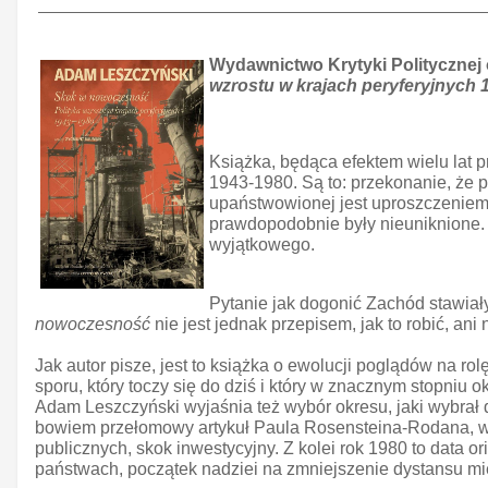
Wydawnictwo Krytyki Politycznej
wzrostu w krajach peryferyjnych 
Książka, będąca efektem wielu lat 
1943-1980. Są to: przekonanie, że 
upaństwowionej jest uproszczeniem f
prawdopodobnie były nieuniknione. 
wyjątkowego.
Pytanie jak dogonić Zachód stawiały 
nowoczesność
nie jest jednak przepisem, jak to robić, an
Jak autor pisze, jest to książka o ewolucji poglądów na rol
sporu, który toczy się do dziś i który w znacznym stopniu
Adam Leszczyński wyjaśnia też wybór okresu, jaki wybrał 
bowiem przełomowy artykuł Paula Rosensteina-Rodana, w k
publicznych, skok inwestycyjny. Z kolei rok 1980 to dat
państwach, początek nadziei na zmniejszenie dystansu mię