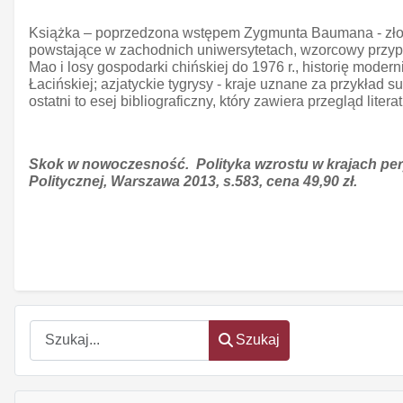
Książka – poprzedzona wstępem Zygmunta Baumana - złożona
powstające w zachodnich uniwersytetach, wzorcowy przypad
Mao i losy gospodarki chińskiej do 1976 r., historię moder
Łacińskiej; azjatyckie tygrysy - kraje uznane za przykła
ostatni to esej bibliograficzny, który zawiera przegląd lite
Skok w nowoczesność. Polityka wzrostu w krajach per
Politycznej, Warszawa 2013, s.583, cena 49,90 zł.
Szukaj
Szukaj