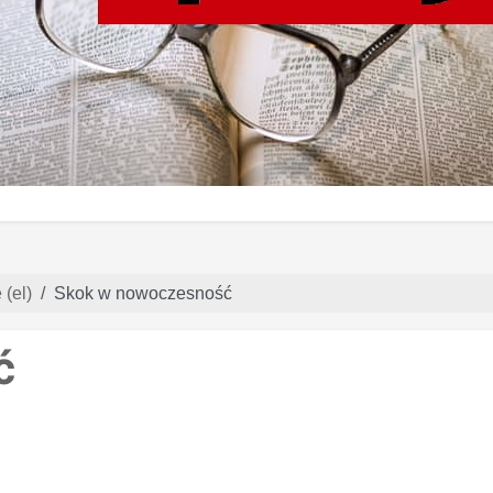
(el)
Skok w nowoczesność
ć