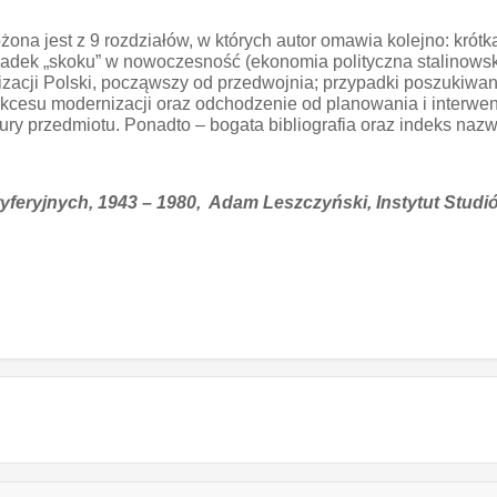
 jest z 9 rozdziałów, w których autor omawia kolejno: krótką
ek „skoku” w nowoczesność (ekonomia polityczna stalinowskiej 
nizacji Polski, począwszy od przedwojnia; przypadki poszukiwania
d sukcesu modernizacji oraz odchodzenie od planowania i inter
ratury przedmiotu. Ponadto – bogata bibliografia oraz indeks nazwi
yferyjnych, 1943 – 1980, Adam Leszczyński, Instytut Stud