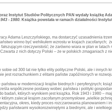
 oraz Instytut Studiów Politycznych PAN wydały książkę A
1943 - 1980.
Książka powstała w ramach działalności Insty
pracy Adama Leszczyńskiego, ma dostarczyć uzasadnienia trze
państwo winno być wehikułem wzrostu w krajach zacofanych; że
ałszującym rzeczywistość; że zarówno wiara w plan w latach 40
Czwarta z nich dotyczy Polski – że w polskich zmaganiach z ni
sobie od 300 lat nie tylko elity polityczne Polski, ale i innych
i nie jest rozrachunkiem z elitami państw zapóźnionych w rozwoju
ę państwa w modernizacji krajów biednych i peryferyjnych; książ
 określa współczesne postawy wobec państwa i polityki gospodar
do badań, których wynikiem jest książka. Rok 1943 i 1980 – m
tórym zalecał krajom zacofanym przemysłowe „wielkie pchnięc
a orientacyjna, okres, kiedy proces rozczarowania planowaniem
dzy państwami wysokorozwiniętymi a biednymi, ale i wielkiego 