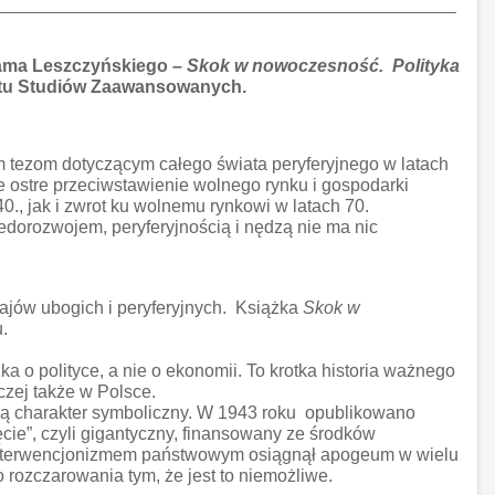
dama Leszczyńskiego –
Skok w nowoczesność. Polityka
tutu Studiów Zaawansowanych.
m tezom dotyczącym całego świata peryferyjnego w latach
 ostre przeciwstawienie wolnego rynku i gospodarki
., jak i zwrot ku wolnemu rynkowi w latach 70.
edorozwojem, peryferyjnością i nędzą nie ma nic
 krajów ubogich i peryferyjnych. Książka
Skok w
.
ka o polityce, a nie o ekonomii. To krotka historia ważnego
czej także w Polsce.
ają charakter symboliczny. W 1943 roku opublikowano
ie”, czyli gigantyczny, finansowany ze środków
 i interwencjonizmem państwowym osiągnął apogeum w wielu
rozczarowania tym, że jest to niemożliwe.