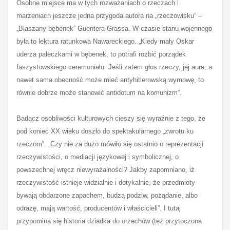
Osobne miejsce ma w tych rozważaniach o rzeczach i
marzeniach jeszcze jedna przygoda autora na „rzeczowisku” –
„Blaszany bębenek” Guentera Grassa. W czasie stanu wojennego
była to lektura ratunkowa Nawareckiego. „Kiedy mały Oskar
uderza pałeczkami w bębenek, to potrafi rozbić porządek
faszystowskiego ceremoniału. Jeśli zatem głos rzeczy, jej aura, a
nawet sama obecność może mieć antyhitlerowską wymowę, to
równie dobrze może stanowić antidotum na komunizm”.
Badacz osobliwości kulturowych cieszy się wyraźnie z tego, że
pod koniec XX wieku doszło do spektakularnego „zwrotu ku
rzeczom”. „Czy nie za dużo mówiło się ostatnio o reprezentacji
rzeczywistości, o mediacji językowej i symbolicznej, o
powszechnej wręcz niewyrażalności? Jakby zapomniano, iż
rzeczywistość istnieje widzialnie i dotykalnie, że przedmioty
bywają obdarzone zapachem, budzą podziw, pożądanie, albo
odrazę, mają wartość, producentów i właścicieli”. I tutaj
przypomina się historia dziadka do orzechów (też przytoczona