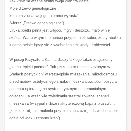
Jak krew mi własna szumi twoja głąb trawiasta.
Moje drzewo genealogiczne
koralem z dna twojego tajemnie wyrasta”.
(wiersz „Drzewo genealogiczne”)
Liryka poetki pełna jest wilgoci, mgły i deszczu, mało w niej
słońca. Warto w tym momencie przypomnieć sobie, że symbolika
lunarna ściśle łączy się z wyobrażeniami wody i kobiecości.
W poezji Krzysztofa Kamila Baczyńskiego także znajdziemy
„niemal epicki poemat”. Tak pisze autor o umieszczonym w
„Variach poetyckich” wierszu-opisie mieszkania, mikrokosmosu
przedmiotów, estetycznego smaku mieszkańców. „Kompozycja
poematu opiera się na systematycznym i ceremonialnym
oglądaniu, a właściwie zwiedzaniu steatralizowanej scenerii
mieszkania (w sypialni „łoże nakryte różową kapą z pluszu”…,
„klozecik, ot, taki maleńki przy piersi jeszcze , i drzwi do łazienki,
gdzie od wieku zepsuty kran”).