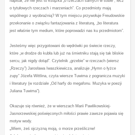
napisał, że nie jest to książka „o rzeczach samych w sobie”, lecz
o tytułowych rzeczach i marzeniach”. Co przedmioty mają
wspólnego z wyobraźnią? W tym miejscu przywołuje Freudowskie
przekonanie o związku fantazjowania z literaturą, „bo literatura
jest właśnie tym medium, które poprowadzi nas ku przedmiotom”.
Jesteśmy więc przygotowani do wędrówki po świecie rzeczy,
które „w drodze do kubła lub już na śmietniku stają się tak bliskie
sercu, jak nigdy dotąd”. Czytelnik „grzebie” w rzeczach (wiersz
„Rzeczy”) Jarosława Iwaszkiewicza, analizuje „Hymn o łyżce
zupy” Józefa Wittlina, czyta wiersze Tuwima z pogranicza muzyki
i literatury (w rozdziale „Od harfy do megafonu. Muzyka w poezji
Juliana Tuwima”).
Okazuje się również, że w wierszach Marii Pawlikowskiej-
Jasnorzewskiej poświęconych miłości prawie zawsze pojawia się
motyw wody.
„
Wiem, żeś ojczyzną moją, o morze prześliczne!