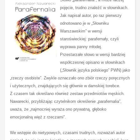
pojęcie, trudno znaleźć w słownikach.
Jak napisał autor, po raz pierwszy
odnotowano je w „Słowniku
Warszawskim” w wersji
staroświeckiej: parafernały, czyli
wyprawa panny młodej.
Przestarzałe słowo w wersji bardziej
współczesnej opisano w słownikach
(„Słownik języka polskiego” PWN) jako
„rzeczy osobiste”. Zwykle oznaczało ono zbiór rzeczy poręcznych
i użytecznych, znajdujących się głównie w damskiej torebce.
Z czasem tak określano również zestaw przedmiotów męskich.
Nawarecki, przybliżając czytelnikom określenie „parafernalia”,
uważa, że „najmocniej wyraża ono prywatną, głęboko
emocjonalną więź z rzeczami”.
We wstępie do nietypowych, czasami trudnych, rozważań autor