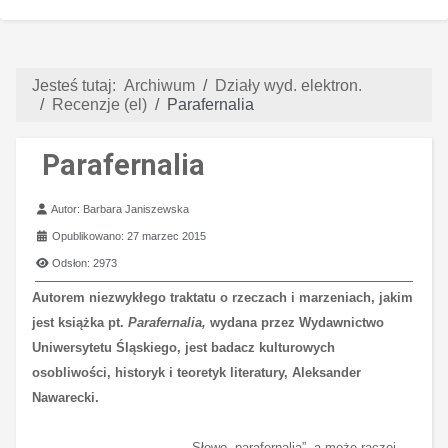
Jesteś tutaj:
Archiwum
Działy wyd. elektron.
Recenzje (el)
Parafernalia
Parafernalia
Szczegóły
Autor:
Barbara Janiszewska
Opublikowano: 27 marzec 2015
Odsłon: 2973
Autorem niezwykłego traktatu o rzeczach i marzeniach, jakim
jest książka pt.
Parafernalia,
wydana przez Wydawnictwo
Uniwersytetu Śląskiego, j
est badacz kulturowych
osobliwości, historyk i teoretyk literatury, Aleksander
Nawarecki.
Słowo „parafernalia”, a może raczej