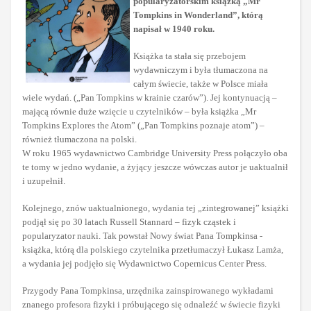
popularyzatorskim książką „Mr
Tompkins in Wonderland”, którą
napisał w 1940 roku.
Książka ta stała się przebojem
wydawniczym i była tłumaczona na
całym świecie, także w Polsce miała
wiele wydań. („Pan Tompkins w krainie czarów”). Jej kontynuacją –
mającą równie duże wzięcie u czytelników – była książka „Mr
Tompkins Explores the Atom” („Pan Tompkins poznaje atom”) –
również tłumaczona na polski.
W roku 1965 wydawnictwo Cambridge University Press połączyło oba
te tomy w jedno wydanie, a żyjący jeszcze wówczas autor je uaktualnił
i uzupełnił.
Kolejnego, znów uaktualnionego, wydania tej „zintegrowanej” książki
podjął się po 30 latach Russell Stannard – fizyk cząstek i
popularyzator nauki. Tak powstał Nowy świat Pana Tompkinsa -
książka, którą dla polskiego czytelnika przetłumaczył Łukasz Lamża,
a wydania jej podjęło się Wydawnictwo Copernicus Center Press.
Przygody Pana Tompkinsa, urzędnika zainspirowanego wykładami
znanego profesora fizyki i próbującego się odnaleźć w świecie fizyki