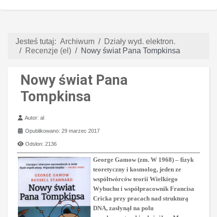
Jesteś tutaj:
Archiwum
Działy wyd. elektron.
Recenzje (el)
Nowy świat Pana Tompkinsa
Nowy świat Pana
Tompkinsa
Szczegóły
Autor:
al
Opublikowano: 29 marzec 2017
Odsłon: 2136
George Gamow (zm. W 1968) – fizyk
teoretyczny i kosmolog, jeden ze
współtwórców teorii Wielkiego
Wybuchu i współpracownik Francisa
Cricka przy pracach nad strukturą
DNA, zasłynął na polu