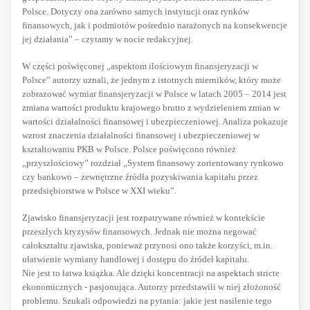
Polsce. Dotyczy ona zarówno samych instytucji oraz rynków
finansowych, jak i podmiotów pośrednio narażonych na konsekwencje
jej działania” – czytamy w nocie redakcyjnej.
W części poświęconej „aspektom ilościowym finansjeryzacji w
Polsce” autorzy uznali, że jednym z istotnych mierników, który może
zobrazować wymiar finansjeryzacji w Polsce w latach 2005 – 2014 jest
zmiana wartości produktu krajowego brutto z wydzieleniem zmian w
wartości działalności finansowej i ubezpieczeniowej. Analiza pokazuje
wzrost znaczenia działalności finansowej i ubezpieczeniowej w
kształtowaniu PKB w Polsce. Polsce poświęcono również
„przyszłościowy” rozdział „System finansowy zorientowany rynkowo
czy bankowo – zewnętrzne źródła pozyskiwania kapitału przez
przedsiębiorstwa w Polsce w XXI wieku”.
Zjawisko finansjeryzacji jest rozpatrywane również w kontekście
przeszłych kryzysów finansowych. Jednak nie można negować
całokształtu zjawiska, ponieważ przynosi ono także korzyści, m.in.
ułatwienie wymiany handlowej i dostępu do źródeł kapitału.
Nie jest to łatwa książka. Ale dzięki koncentracji na aspektach stricte
ekonomicznych - pasjonująca. Autorzy przedstawili w niej złożoność
problemu. Szukali odpowiedzi na pytania: jakie jest nasilenie tego