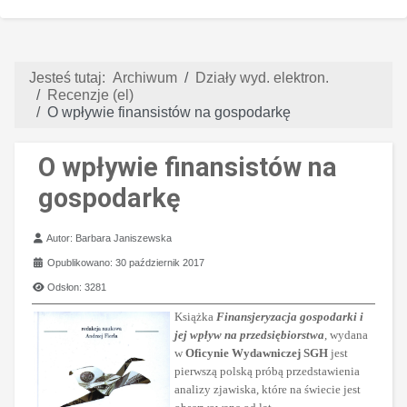
Jesteś tutaj:
Archiwum
Działy wyd. elektron.
Recenzje (el)
O wpływie finansistów na gospodarkę
O wpływie finansistów na
gospodarkę
Szczegóły
Autor:
Barbara Janiszewska
Opublikowano: 30 październik 2017
Odsłon: 3281
Książka
Finansjeryzacja gospodarki i
jej wpływ na przedsiębiorstwa
, wydana
w
Oficynie Wydawniczej SGH
jest
pierwszą polską próbą przedstawienia
analizy zjawiska, które na świecie jest