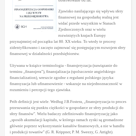
obserwowane od lat.
Zjawisko nasilającego się wpływu sfery
finansowej na gospodarkę realną jest
widać przede wszystkim w Stanach
Zjednoczonych oraz w wielu
rozwiniętych krajach Europy
przynajmniej od początku lat 80. XX wieku. To wtedy te procesy
zidentyfikowano i zaczęto zajmować się postępującym rozwojem sfery
finansowej w działalności przedsiębiorstw.
Używana w książce terminologia - finansjeryzacja (nawiązanie do
terminu „finansjera”), finansjalizacja (spolszczenie angielskiego
financialization), wreszcie zgodne z regułami polskiego języka:
finansyzacja lub ufinansowienie - wskazuje na niejednoznaczność w
rozumieniu i percepcji tego zjawiska.
Prób definicji jest wiele. Według J.B.Fostera, „finansjeryzacja to proces
przesuwania się punktu ciężkości w gospodarce ze sfery produkcji do
sfery finansów”. Wielu badaczy zdefiniowało finansjeryzację jako
„sposób akumulacji kapitału, w którego ramach zyski są gromadzone
głównie poprzez wykorzystanie kanałów finansowych, a nie w handlu
i produkcji towarów” (G. R. Krippner, P. M. Sweezy, G. Arright).