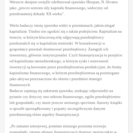
Wreszcie skrajnie zwięźle zdefiniował zjawisko Hiszpan, N. Alvarez
jako „proces wzrostu siły kapitału finansowego, widoczny od
przedostatniej dekady XX wieku”.
Wielu badaczy istotę zjawiska widzi w przemianach, jakim ulegał
kapitalizm. Trudno nie zgodzić się z takim podejściem. Kapitalizm na
świecie, w którym kluczową rolę odgrywają przedsiębiorcy
przekształcił się w kapitalizm rentierski. W konsekwencji w
gospodarce przestali dominować przedsiębiorcy. Zastąpili ich
inwestorzy, głównie instytucjonalni. Czyli finansjeryzacja to przejście
od kapitalizmu menedżerskiego, w którym zyski i rentowność
inwestycji są kreowane przez przedsiębiorstwa produkcyjne, do formy
kapitalizmu finansowego, w którym przedsiębiorstwa są postrzegane
jako aktywa przeznaczone do obrotu i przedmiot strategii
finansowych.
Badacze zajmują się zakresem zjawiska, szukając odpowiedzi na
pytanie czy dotyczy ono sektora finansowego, ogółu przedsiębiorstw
lub gospodarki, czy może jeszcze szerszego spectrum. Autorzy książki
w sposób uporządkowany i poparty szczegółowymi danymi
przedstawiają różne aspekty finansjeryzacji.
„Po zmianie ustrojowej, pomimo niższego poziomu rozwoju
gospodarki, istotne objawy finansjeryzacji dostrzec można także w