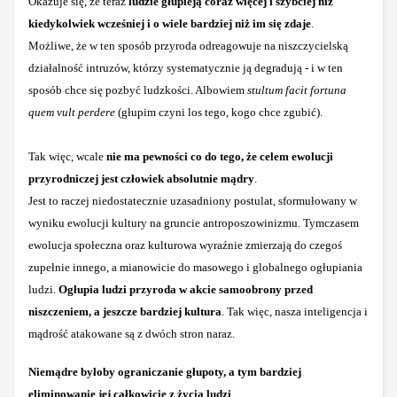
Okazuje się, że teraz
ludzie głupieją coraz więcej i szybciej niż
kiedykolwiek wcześniej i o wiele bardziej niż im się zdaje
.
Możliwe, że w ten sposób przyroda odreagowuje na niszczycielską
działalność intruzów, którzy systematycznie ją degradują - i w ten
sposób chce się pozbyć ludzkości. Albowiem
stultum facit fortuna
quem vult perdere
(głupim czyni los tego, kogo chce zgubić).
Tak więc, wcale
nie ma pewności co do tego, że celem ewolucji
przyrodniczej jest człowiek absolutnie mądry
.
Jest to raczej niedostatecznie uzasadniony postulat, sformułowany w
wyniku ewolucji kultury na gruncie antroposzowinizmu. Tymczasem
ewolucja społeczna oraz kulturowa wyraźnie zmierzają do czegoś
zupełnie innego, a mianowicie do masowego i globalnego ogłupiania
ludzi.
Ogłupia ludzi przyroda w akcie samoobrony przed
niszczeniem, a jeszcze bardziej kultura
. Tak więc, nasza inteligencja i
mądrość atakowane są z dwóch stron naraz.
Niemądre byłoby ograniczanie głupoty, a tym bardziej
eliminowanie jej całkowicie z życia ludzi
.