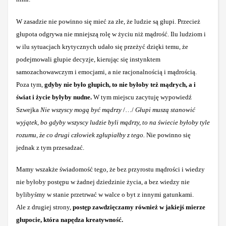
W zasadzie nie powinno się mieć za złe, że ludzie są głupi. Przecież
głupota odgrywa nie mniejszą rolę w życiu niż mądrość. Ilu ludziom i
w ilu sytuacjach krytycznych udało się przeżyć dzięki temu, że
podejmowali głupie decyzje, kierując się instynktem
samozachowawczym i emocjami, a nie racjonalnością i mądrością.
Poza tym,
gdyby nie było głupich, to nie byłoby też mądrych, a i
świat i życie byłyby nudne.
W tym miejscu zacytuję wypowiedź
Szwejka
Nie wszyscy mogą być mądrzy
/…/
Głupi muszą stanowić
wyjątek, bo gdyby wszyscy ludzie byli mądrzy, to na świecie byłoby tyle
rozumu, że co drugi człowiek zgłupiałby z tego.
Nie powinno się
jednak z tym przesadzać.
Mamy wszakże świadomość tego, że bez przyrostu mądrości i wiedzy
nie byłoby postępu w żadnej dziedzinie życia, a bez wiedzy nie
bylibyśmy w stanie przetrwać w walce o byt z innymi gatunkami.
Ale z drugiej strony,
postęp zawdzięczamy również w jakiejś mierze
głupocie, która napędza kreatywność.