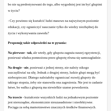
bo nie są predestynowani do tego, albo wygodniej jest im być głupimi
w życiu?
- Czy powinno się kształcić ludzi masowo na najwyższym poziomie
edukacji, czy ograniczyć nauczanie tylko do wiedzy niezbędnej do
życia i wykonywania zawodu?
Proponuję takie odpowiedzi na te pytania:
Na pierwsze - tak
, ale wtedy, gdy głupota zagraża naszej egzystencji,
ponieważ władza pomnożona przez głupotę równa się samozagładzie.
Na drugie - nie
, ponieważ z jednej strony, nie należy nikogo
uszczęśliwiać na siłę. Jednak z drugiej strony, ludzie głupi mogą być
niebezpieczni. Dlatego należałoby ograniczać rozwój głupoty do
takiego stopnia, żeby nie stanowiła ona zagrożenia. Nie jest to zadanie
łatwe, bo walka z głupotą ma niewielkie szanse powodzenia.
Na trzecie
- kształcenie wszystkich ludzi na jednakowym poziomie
jest nierozsądne, ekonomicznie nieuzasadnione i nieefektywne.
Pociąga za sobą marnotrawstwo znacznych środków finansowych.