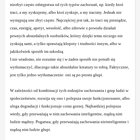
niezbyt często odstępstwa od tych typów zachowań, np. kiedy ktoś
traci, a my zyskujemy, albo ktoś zyskuje, a my tracimy. Jednak nie
występują one zbyt często. Najczęściej jest tak, że traci się pieniądze,
czas, energię, apetyt, wesołość, albo zdrowie z powodu działań
pewnych absurdalnych osobników, którzy dzięki temu niczego nie
zyskują sami, a tylko sprawiają kłopoty i trudności innym, albo w
jakikolwiek sposób im szkodzą.
I nie wiadomo, nie rozumie się i w żaden sposób nie potrafi się
wytłumaczyć, dlaczego takie absurdalne kreatury to robią. Faktycznie,
jest tylko jedno wytłumaczenie: oni są po prostu głupi.
W zależności od kombinacji tych rodzajów zachowania i grup ludzi w
społeczeństwie, rozwija się ono i polepsza swoje funkcjonowanie, albo
ulega degradacji i funkcjonuje coraz gorzej. Najbardziej polepsza
wtedy, gdy przeważają w nim zachowania inteligentne, rządzą nim
ludzie mądrzy. Pogarsza, gdy przeważają zachowania nieinteligentne i
rządzą nim ludzie głupi.