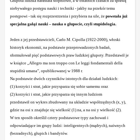
Głupota ludzka narastała stopniowo, a w ostatnich czasach za sprawą
niebywałego postępu nauki i techniki - jakby na przekór temu
postępowi - tak się rozprzestrzenia i przybiera na sile, że
powstała już
specjalna gałąź nauki – nauka o głupocie, czyli stupidologia.
Jeden z jej przedstawicieli, Carlo M. Cipolla (1922-2000), włoski
historyk ekonomii, na podstawie przeprowadzonych badań,
sformułował pięć podstawowych praw ludzkiej głupoty. Przedstawił je
w
książce
„
Allegro ma non troppo
con Le leggi fondamentali della
stupidità umana”, opublikowanej w 1988 r.
Na podstawie dwóch czynników istotnych dla działań ludzkich:
(1) korzyści i strat, jakie przysparza się sobie samemu oraz
(2) korzyści i strat, jakie przysparza się innym ludziom
przedstawił on wykres zbudowany na układzie współrzędnych (x, y),
gdzie na osi x znajduje się wielkość (1) na, a na osi y wielkość (2).
W ten sposób określił cztery podstawowe typy zachowań i
odpowiadające im grupy ludzi: inteligentnych (mądrych), naiwnych
(bezradnych), głupich i bandytów.