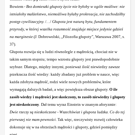
Bowiem -
Bez domieszki głupoty życie nie byłoby w ogóle możliwe: nie
istniałoby małżeństwo, niemożliwa byłaby prokreacja, nie zachodziłby
postęp cywilizacyjny.
/
…
/
Głupota jest naturą bytu, fundamentem
przyrody, w której wszelka rozumność znajduje miejsce jedynie gdzieś
na marginesie
.(J. Dobrowolski, „
Filozofia głupoty”, Warszawa 2007, s.
37).
Głupota rozwija się u ludzi równolegle z mądrością, chociaż nie w
takim samym stopniu; tempo wzrostu głupoty jest prawdopodobnie
szybsze. Dlatego, między innymi, ponieważ ilość niewiedzy zawsze
przekracza ilość wiedzy: każdy zbadany już problem w nauce, więc
każda zdobyta mądrość, rodzi wiele nowych problemów, które
wymagają dalszych badań, a więc powiększa obszar głupoty.
O ile
zasób wiedzy i mądrości jest skończony, to zasób niewiedzy i głupoty
jest nieskończony
. Dał temu wyraz Einstein w znanym aforyzmie:
Dwie rzeczy są nieskończone - Wszechświat i głupota ludzka. Co do tej
pierwszej nie mam pewności
. Tak więc, rzeczywisty rozwój człowieka
dokonuje się w na obrzeżach mądrości i głupoty, gdzieś pomiędzy
nimi.