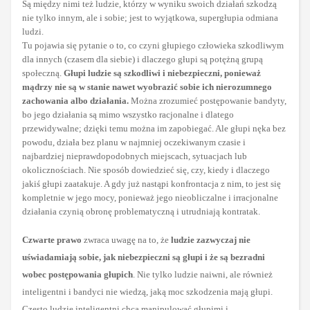
Są między nimi też ludzie, którzy w wyniku swoich działań szkodzą
nie tylko innym, ale i sobie; jest to wyjątkowa, supergłupia odmiana
ludzi.
Tu pojawia się pytanie o to, co czyni głupiego człowieka szkodliwym
dla innych (czasem dla siebie) i dlaczego głupi są potężną grupą
społeczną.
Głupi ludzie są szkodliwi i niebezpieczni, ponieważ
mądrzy nie są w stanie nawet wyobrazić sobie ich nierozumnego
zachowania albo działania.
Można zrozumieć postępowanie bandyty,
bo jego działania są mimo wszystko racjonalne i dlatego
przewidywalne; dzięki temu można im zapobiegać. Ale głupi nęka bez
powodu, działa bez planu w najmniej oczekiwanym czasie i
najbardziej nieprawdopodobnych miejscach, sytuacjach lub
okolicznościach. Nie sposób dowiedzieć się, czy, kiedy i dlaczego
jakiś głupi zaatakuje. A gdy już nastąpi konfrontacja z nim, to jest się
kompletnie w jego mocy, ponieważ jego nieobliczalne i irracjonalne
działania czynią obronę problematyczną i utrudniają kontratak.
Czwarte prawo
zwraca uwagę na to, że
ludzie zazwyczaj nie
uświadamiają sobie, jak niebezpieczni są głupi i że są bezradni
wobec postępowania głupich
. Nie tylko ludzie naiwni, ale również
inteligentni i bandyci nie wiedzą, jaką moc szkodzenia mają głupi.
Często ludzie inteligentni chcą manipulować głupimi i