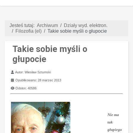
Jesteś tutaj:
Archiwum
Działy wyd. elektron.
Filozofia (el)
Takie sobie myśli o głupocie
Takie sobie myśli o
głupocie
Szczegóły
Autor:
Wiesław Sztumski
Opublikowano: 28 marzec 2013
Odsłon: 40586
Nie ma
tak
głupiego