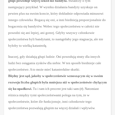
głupi powoduje więcej szkód niż bandyta.
Świadczy o tym
następujący przykład. W wyniku działania bandyty uzyskuje on
pewien plus na swoim koncie, który dokładnie odpowiada minusowi
innego człowieka. Bogacą się oni, a inni biednieją proporcjonalnie do
bogacenia się bandytów. Wobec tego społeczeństwu w całości nie
powodzi się ani lepiej, ani gorzej. Gdyby wszyscy członkowie
społeczeństwa byli bandytami, to nastąpiłaby jego stagnacja, ale nie
byłoby to wielką katastrofą.
Inaczej, gdy działają głupi ludzie. Oni powodują straty dla innych
ludzi bez osiągania zysków dla siebie. W ten sposób biednieje całe
społeczeństwo. A to może mieć katastrofalne skutki.
Błędny jest sąd, jakoby w społeczeństwie wznoszącym się w swoim
rozwoju liczba głupich była mniejsza niż w społeczeństwie chylącym
się ku upadkowi.
Tu i tam ich procent jest taki sam (
σ
). Natomiast
różnica między tymi społeczeństwami polega na tym, że
w
społeczeństwie, które źle funkcjonuje,
inni członkowie tego
społeczeństwa pozwalają głupim na więcej działań i wpływów.