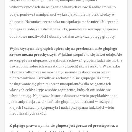
wykorzystywać ich do osiągania własnych celów. Rzadko im się to
udaje, ponieważ manipulanci wykazują kompletny brak wiedzy o
głupocie. Natomiast często taka manipulacja może mieć i faktycznie
pociąga za sobą katastrofalne skutki, ponieważ stwarzając głupiemu
dodatkowe możliwości i obszary działań zwiększa potęgę głupoty.
Wykorzystywanie głupich opiera się na przekonaniu, że głupiego
zawsze można przechytrzyć
. W jakimś stopniu to się nawet udaje. Ale
ze względu na nieprzewidywalność zachowań głupich ludzi nie można
uświadomić sobie ich wszystkich (głupich) akcji i reakcji. W związku
z tym w krótkim czasie można być niemile zaskoczonym przez
nieprzewidziane i szkodliwe zachowanie się głupiego. A zatem,
posługiwanie się głupimi przez manipulantów dla osiągania ich
własnych celów kryje w sobie zagrożenie, których oni sobie nie
uświadamiają. Najnowsza historia dostarcza wielu przykładów na to,
jak manipulacja „wielkimi”, ale głupimi jednostkami w różnych
krajach i czasach przysporzyła i nadal przysparza ludzkości wielu
nieobliczalnych szkód.
Z piątego prawa
wynika, że
głupota jest gorsza od przestępstwa, a