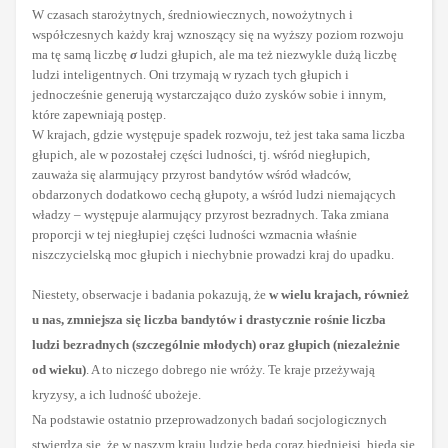
W czasach starożytnych, średniowiecznych, nowożytnych i
współczesnych każdy kraj wznoszący się na wyższy poziom rozwoju
ma tę samą liczbę
σ
ludzi głupich, ale ma też niezwykle dużą liczbę
ludzi inteligentnych. Oni trzymają w ryzach tych głupich i
jednocześnie generują wystarczająco dużo zysków sobie i innym,
które zapewniają postęp.
W krajach, gdzie występuje spadek rozwoju, też jest taka sama liczba
głupich, ale w pozostałej części ludności, tj. wśród niegłupich,
zauważa się alarmujący przyrost bandytów wśród władców,
obdarzonych dodatkowo cechą głupoty, a wśród ludzi niemających
władzy – występuje alarmujący przyrost bezradnych. Taka zmiana
proporcji w tej niegłupiej części ludności wzmacnia właśnie
niszczycielską moc głupich i niechybnie prowadzi kraj do upadku.
Niestety, obserwacje i badania pokazują, że
w wielu krajach, również
u nas, zmniejsza się liczba bandytów i drastycznie rośnie liczba
ludzi bezradnych (szczególnie młodych) oraz głupich (niezależnie
od wieku)
. A to niczego dobrego nie wróży. Te kraje przeżywają
kryzysy, a ich ludność ubożeje.
Na podstawie ostatnio przeprowadzonych badań socjologicznych
stwierdza się, że w naszym kraju ludzie będą coraz biedniejsi, bieda się