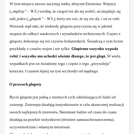
W tym miejscu znowu zacytuję trafny aforyzm Einsteina:
Wszyscy
(„mądrzy” – W.S.) wiedzą, że czegoś nie da się zrobić, aż znajduje się
taki jeden („głupek” – W.S.), który nie wie, że się nie da, i on to robi.
Wniosek stąd taki, że niekiedy głupota przyczynia się w jakimś
stopniu do odkryć naukowych i wynalazków technicznych. Często z
głupoty dokonuje się też czynów bohaterskich. Świadczą o tym liczne
przykłady z czasów wojen i nie tylko.
Głupiemu wszystko wypada
robić i wszystko mu uchodzi właśnie dlatego, że jest głupi.
W wielu
wypadkach jest on świadomy tego i często z tego „przywileju”
korzysta. I czasem lepiej na tym wychodzi od mądrego.
O prawach głupoty
Bycie głupim jest jedną z istotnych cech odróżniających ludzi od
zwierząt. Zwierzęta działają instynktownie w celu skutecznej realizacji
swoich najlepszych interesów. Natomiast ludzie od czasu do czasu
działają na przekór instynktowi (również samozachowawczemu),
oczywistościom i własnym interesom.