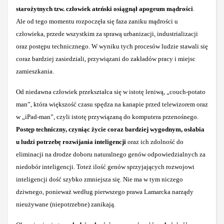
starożytnych tzw. człowiek ateński osiągnął apogeum mądrości
.
Ale od tego momentu rozpoczęła się faza zaniku mądrości u
człowieka, przede wszystkim za sprawą urbanizacji, industrializacji
oraz postępu technicznego. W wyniku tych procesów ludzie stawali się
coraz bardziej zasiedziali, przywiązani do zakładów pracy i miejsc
zamieszkania.
Od niedawna człowiek przekształca się w istotę leniwą,
„couch-potato
man”, która większość czasu spędza na kanapie przed telewizorem oraz
w
„iPad-man”, czyli istotę przywiązaną do komputera przenośnego.
Postęp techniczny, czyniąc życie coraz bardziej wygodnym, osłabia
u ludzi potrzebę rozwijania inteligencji
oraz ich zdolność do
eliminacji na drodze doboru naturalnego genów odpowiedzialnych za
niedobór inteligencji. Toteż ilość genów sprzyjających rozwojowi
inteligencji dość szybko zmniejsza się. Nie ma w tym niczego
dziwnego, ponieważ według pierwszego prawa Lamarcka narządy
nieużywane (niepotrzebne) zanikają.