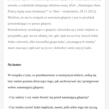
utrwala, a wskaźniki skrajnego ubóstwa rosną. (Zob. „
Alarmujące dane.
Polacy będą coraz biedniejsi?” w:
Onet – wiadomości
,
29.11.2012).
Możliwe, że ma to związek ze wzrostem głupoty i jest to przykład
potwierdzający to prawo głupoty.
Konsekwencje wynikające z głupoty człowieka są o wiele większe w
przypadku, gdy ma on władzę, tzn. gdy wpływa na losy innych ludzi.
Jeden człowiek, albo niewielka grupa ludzi „trzymających władzę”
może znacząco wpływać na życie i dobrobyt wielu więcej ludzi.
Na koniec
W związku z tym, co przedstawiono w niniejszym tekście, rodzą się
trzy ważne pytania dotyczące tego, jak zachowywać się i postępować
wobec narastającej głupoty:
- Czy należy i czy warto bronić się przed narastającą głupotą?
- Czy trzeba czynić ludzi mądrymi, nawet, jeśli sobie tego nie życzą,