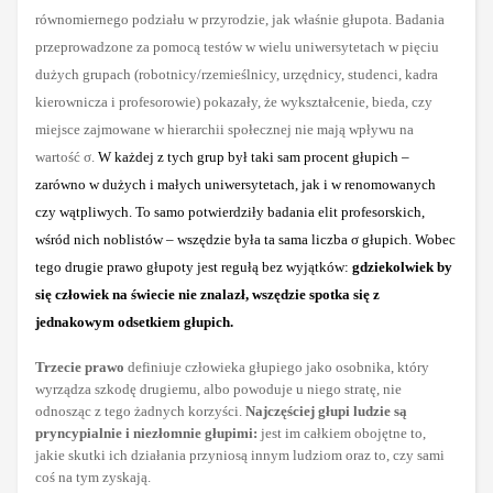
równomiernego podziału w przyrodzie, jak właśnie głupota. Badania
przeprowadzone za pomocą testów w wielu uniwersytetach w pięciu
dużych grupach (robotnicy/rzemieślnicy, urzędnicy, studenci, kadra
kierownicza i profesorowie) pokazały, że wykształcenie, bieda, czy
miejsce zajmowane w hierarchii społecznej nie mają wpływu na
wartość σ.
W każdej z tych grup był taki sam procent głupich –
zarówno w dużych i małych uniwersytetach, jak i w renomowanych
czy wątpliwych. To samo potwierdziły badania elit profesorskich,
wśród nich noblistów – wszędzie była ta sama liczba σ głupich. Wobec
tego drugie prawo głupoty jest regułą bez wyjątków:
gdziekolwiek by
się człowiek na świecie nie znalazł, wszędzie spotka się z
jednakowym odsetkiem głupich.
Trzecie prawo
definiuje człowieka głupiego jako osobnika, który
wyrządza szkodę drugiemu, albo powoduje u niego stratę, nie
odnosząc z tego żadnych korzyści.
Najczęściej głupi ludzie są
pryncypialnie i niezłomnie głupimi:
jest im całkiem obojętne to,
jakie skutki ich działania przyniosą innym ludziom oraz to, czy sami
coś na tym zyskają.