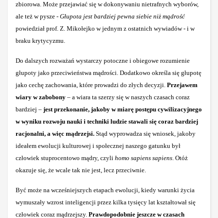
zbiorowa. Może przejawiać się w dokonywaniu nietrafnych wyborów,
ale też w pysze -
Głupota jest bardziej pewna siebie niż mądrość
powiedział prof. Z. Mikołejko w jednym z ostatnich wywiadów - i w
braku krytycyzmu.
Do dalszych rozważań wystarczy potoczne i obiegowe rozumienie
głupoty jako przeciwieństwa mądrości. Dodatkowo określa się głupotę
jako cechę zachowania, które prowadzi do złych decyzji.
Przejawem
wiary w zabobony
– a wiara ta szerzy się w naszych czasach coraz
bardziej –
jest przekonanie, jakoby w miarę postępu cywilizacyjnego
w wyniku rozwoju nauki i techniki ludzie stawali się coraz bardziej
racjonalni, a więc mądrzejsi.
Stąd wyprowadza się wniosek, jakoby
ideałem ewolucji kulturowej i społecznej naszego gatunku był
człowiek stuprocentowo mądry, czyli
homo sapiens sapiens
. Otóż
okazuje się, że wcale tak nie jest, lecz przeciwnie.
Być może na wcześniejszych etapach ewolucji, kiedy warunki życia
wymuszały wzrost inteligencji przez kilka tysięcy lat kształtował się
człowiek coraz mądrzejszy.
Prawdopodobnie jeszcze w czasach