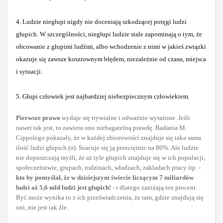
4
. Ludzie niegłupi nigdy nie doceniają szkodzącej potęgi ludzi
głupich. W szczególności, niegłupi ludzie stale zapominają o tym, że
obcowanie z głupimi ludźmi, albo wchodzenie z nimi w jakieś związki
okazuje się zawsze kosztownym błędem, niezależnie od czasu, miejsca
i sytuacji.
5
. Głupi człowiek jest najbardziej niebezpiecznym człowiekiem.
Pierwsze prawo
wydaje się trywialne i odważnie wyrażone. Jeśli
nawet tak jest, to zawiera ono niebagatelną prawdę. Badania M.
Cippolego pokazały, że w każdej zbiorowości znajduje się taka sama
ilość ludzi głupich (σ). Szacuje się ją przeciętnie na 80%. Ale ludzie
nie dopuszczają myśli, że aż tyle głupich znajduje się w ich populacji,
społeczeństwie, grupach, rodzinach, władzach, zakładach pracy itp. -
kto by pomyślał, że w dzisiejszym świecie liczącym 7 miliardów
ludzi aż 5,6 mld ludzi jest głupich!
- i dlatego zaniżają ten procent.
Być może wynika to z ich przeświadczenia, że tam, gdzie znajdują się
oni, nie jest tak źle.