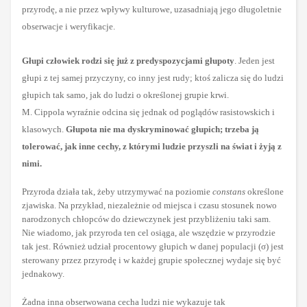
przyrodę, a nie przez wpływy kulturowe, uzasadniają jego długoletnie
obserwacje i weryfikacje.
Głupi człowiek rodzi się już z predyspozycjami głupoty
. Jeden jest
głupi z tej samej przyczyny, co inny jest rudy; ktoś zalicza się do ludzi
głupich tak samo, jak do ludzi o określonej grupie krwi.
M. Cippola wyraźnie odcina się jednak od poglądów rasistowskich i
klasowych.
Głupota nie ma dyskryminować głupich; trzeba ją
tolerować, jak inne cechy, z którymi ludzie przyszli na świat i żyją z
nimi.
Przyroda działa tak, żeby utrzymywać na poziomie
constans
określone
zjawiska. Na przykład, niezależnie od miejsca i czasu stosunek nowo
narodzonych chłopców do dziewczynek jest przybliżeniu taki sam.
Nie wiadomo, jak przyroda ten cel osiąga, ale wszędzie w przyrodzie
tak jest. Również udział procentowy głupich w danej populacji (σ) jest
sterowany przez przyrodę i w każdej grupie społecznej wydaje się być
jednakowy.
Żadna inna obserwowana cecha ludzi nie wykazuje tak