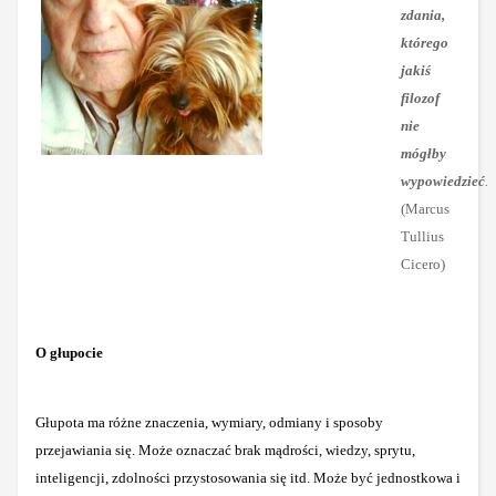
zdania,
którego
jakiś
filozof
nie
mógłby
wypowiedzieć
.
(Marcus
Tullius
Cicero)
O głupocie
Głupota ma różne znaczenia, wymiary, odmiany i sposoby
przejawiania się. Może oznaczać brak mądrości, wiedzy, sprytu,
inteligencji, zdolności przystosowania się itd. Może być jednostkowa i