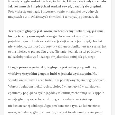
Niestety,
ciągle zaskakuje fakt, że ludzie, których się kiedyś oceniało
jak rozumnych i mądrych, ni stąd, ni zowąd, okazują się głupimi
.
Pojawiają się oni nagle i nieoczekiwanie w najmniej wygodnych
miejscach i w niewłaściwych chwilach, i terroryzują pozostałych.
Terroryzm głupoty jest równie niebezpieczny i szkodliwy, jak inne
formy terroryzmu współczesnego.
To samo dotyczy również
pojedynczego człowieka: każdy w jakiejś mierze jest głupi, chociaż
nie wiadomo, czy ilość głupoty w każdym osobniku jest taka sama, jak
to ma miejsce w przypadku grup. Niemniej jednak na tej podstawie
należałoby traktować każdego (w jakimś stopniu) jak głupiego.
Drugie prawo
wyraża fakt, że
głupota jest cechą przypadkową,
właściwą wszystkim grupom ludzi w jednakowym stopniu.
Nie
wynika ona z innych cech ludzi - ani pozytywnych, ani negatywnych.
Wbrew poglądom niektórych socjologów i genetyków uznających
egalitarny pogląd na życie (zgodny z kulturą zachodnią),
M. Cippola
uznaje głupotę za cechę wrodzoną, a nie nabytą, wskutek np.
niedostatecznej edukacji. Jego przekonanie o tym, że ludzie nie są
równi, że jedni są głupi, a inni nie, i że jest to zdeterminowane przez