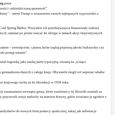
rg
pisze:
lności i odziedziczoną sprawność”.
bitny” – mówi Trump w zestawieniu swoich najlepszych wypowiedzi o
Cold Spring Harbor. Wszystkie ich przedsięwzięcia finansowały rodziny
nych, zamiast po prostu wracać do obiegu w ramach akcji charytatywnych
nizmem – zwierzęciem; i prawa, które rządzą poprawą jakości kukurydzy czy
zki postęp ustanie”.
wiał eugenikę jako naukę partycypacyjną, otwartą na „tysiące
 gromadzenia danych z całego kraju. Obywatele mogli też wspierać władze
y krajowego ruchu aż do likwidacji w 1939 roku.
ji rozmnażania wewnątrz grona, które zwolennicy tej filozofii uważali za
 przywozili swoje maluchy na stanowe festyny, gdzie oceniano je zgodnie z
 kandydatów do nowych form pomocy społecznej, takiej jak subwencje