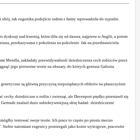
i ubój, tak eugenika podejście rodem z farmy wprowadziła do sypialni.
o dyskusji nad kwestią, która tliła się od dawna, najpierw w Anglii, a potem
zinna, przekazywana z pokolenia na pokolenie. Jak na przedstawiciela
wami Mendla, zakładały przewidywalność dziedziczenia cech rodziców przez
gnąć jego pierwotne teorie na obszary, do których geniusz Galtona
y genetyczne są główną przyczyną niepożądanych efektów na płaszczyźnie
cechy dziedziczne u roślin i zwierząt, ale Davenport prędko przestawił się
 Gertrude znalazł dużo subiektywniejszą sferę badań: dziedziczenie
mógłby testować swoje teorie. Ich prace to często po prostu mocno
. Siebie natomiast eugenicy postrzegali jako konie wyścigowe, pracowite