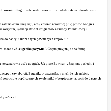
elu również długotrwałe, nadzorowane
przez władze stanu odosobnienie
 zatamowanie imigracji, żeby chronić narodową pulę genów. Kongres
ekorzystnej sytuacji stawiał imigrantów z Europy Południowej i
dża do nas tylu ludzi z tych gównianych
krajów?” *.
wo, może być „
eugenika pasywna
”.
Często przyjmuje ona formę
 rzecz zdrowia osób ubogich.
Jak pisze Bowman: „Przymus pośredni i
ncepcji czy aborcji. Eugeników przeraziłaby myśl, że ich ambicje
ziś porównuje współczesnych zwolenników bezpiecznej aborcji do dawnych
afrykańskich.