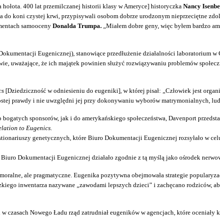
 hołota. 400 lat przemilczanej historii klasy w Ameryce] historyczka
Nancy Isenbe
ia do koni czystej krwi, przypisywali osobom dobrze urodzonym nieprzeciętne zdo
mentach samooceny
Donalda Trumpa.
„Miałem dobre geny, więc byłem bardzo am
okumentacji Eugenicznej), stanowiące przedłużenie działalności laboratorium w 
wie, uważające, że ich majątek powinien służyć rozwiązywaniu problemów społecz
cs
[Dziedziczność w odniesieniu do eugeniki], w której pisał: „Człowiek jest orga
 prostej prawdy i nie uwzględni jej przy dokonywaniu wyborów matrymonialnych, lud
go bogatych sponsorów, jak i do amerykańskiego społeczeństwa,
Davenport przedsta
elation to Eugenics.
onariuszy genetycznych, które Biuro Dokumentacji Eugenicznej rozsyłało w celu
Biuro Dokumentacji Eugenicznej działało zgodnie z tą myślą jako ośrodek nerwow
a moralne, ale pragmatyczne. Eugenika pozytywna obejmowała strategie popularyzac
iego inwentarza nazywane „zawodami lepszych dzieci” i zachęcano rodziców, aby
d w czasach Nowego Ładu rząd zatrudniał eugeników w agencjach, które oceniały