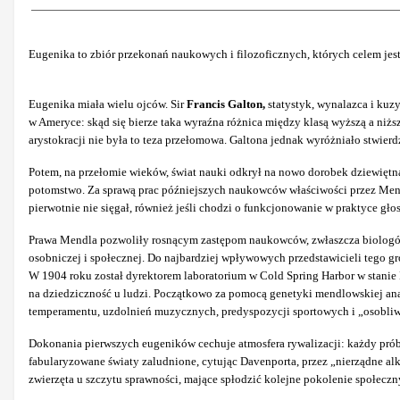
Eugenika to zbiór przekonań naukowych i filozoficznych, których celem jest
Eugenika miała wielu ojców. Sir
Francis Galton,
statystyk, wynalazca
i kuz
w Ameryce: skąd się bierze taka wyraźna różnica między klasą wyższą a niż
arystokracji nie była to teza przełomowa. Galtona jednak wyróżniało stwierd
Potem, na przełomie wieków, świat nauki odkrył na nowo dorobek
dziewięt
potomstwo. Za sprawą prac późniejszych naukowców właściwości przez Mendla
pierwotnie nie sięgał, również jeśli chodzi o funkcjonowanie w praktyce gł
Prawa Mendla pozwoliły rosnącym zastępom naukowców, zwłaszcza biologów 
osobniczej i społecznej. Do najbardziej wpływowych przedstawicieli tego g
W 1904 roku został dyrektorem laboratorium w Cold Spring Harbor w stanie N
na dziedziczność u ludzi. Początkowo za pomocą genetyki mendlowskiej anali
temperamentu, uzdolnień muzycznych, predyspozycji sportowych i „osobli
Dokonania pierwszych eugeników cechuje atmosfera rywalizacji: każdy próbow
fabularyzowane światy zaludnione, cytując Davenporta, przez „nierządne al
zwierzęta u szczytu sprawności, mające spłodzić kolejne pokolenie społecz