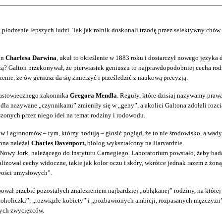
 płodzenie lepszych ludzi. Tak jak rolnik doskonali trzodę przez selektywny chów 
yn
Charlesa Darwina
, ukuł to określenie w 1883 roku i dostarczył nowego języka d
szą? Galton przekonywał, że pierwiastek geniuszu to najprawdopodobniej cecha rod
zenie, że ów geniusz da się zmierzyć i prześledzić z naukową precyzją.
nastowiecznego zakonnika
Gregora Mendla
. Reguły, które dzisiaj nazywamy pra
 nazywane „czynnikami” zmieniły się w „geny”, a akolici Galtona zdołali rozcią
oszonych przez niego idei na temat rodziny
i rodowodu.
i agronomów – tym, którzy hodują – głosić pogląd, że to nie środowisko, a wad
rona należał
Charles Davenport,
biolog wykształcony na Harvardzie.
owy Jork, należącego do Instytutu Carnegiego. Laboratorium powstało, żeby badać 
zował cechy widoczne, takie jak kolor oczu i skóry, wkrótce jednak razem z żoną
wości umysłowych”.
ał przebić pozostałych znalezieniem najbardziej „obłąkanej” rodziny, na której 
koholiczki”, „rozwiązłe kobiety” i „pozbawionych ambicji, rozpasanych mężczyzn”
nych zwycięzców.