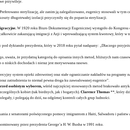
we przywileje.
Preferowano sterylizację, ale zanim ją zalegalizowano,
eugenicy stosowali w tym c
zty długotrwałej izolacji przyczyniły się do poparcia sterylizacji.
igracyjne.
W 1920 roku Biuro Dokumentacji Eugenicznej wystąpiło do Kongresu o
ałkowicie zakazującą imigracji z Azji i wprowadzającą system kwotowy, który w ni
y pod dyktando prezydenta, który w 2018 roku pytał nadąsany: „Dlaczego przyjeż
ago, uważa, że przydatną kategorią do opisania innych metod, bliższych nam czaso
b o niskich dochodach i nieraz jest motywowana rasowo.
yjny system opieki zdrowotnej oraz stałe ograniczanie nakładów na programy na
 oraz zatrudnienia to niemal pewna droga ku zawoalowanej eugenice”.
przed osobistym wyborem,
wśród najczęściej stosowanych
metod brakowało antyko
czególnych kobiet (tak biednych, jak i bogatych).
Clarence Thomas
**, który d
legały, i polegają do dziś, na odgórnej kontroli całych grup ludności.
kania z senatorami poświęconego pomocy imigrantom z Haiti, Salwadoru i państw 
nominowany przez prezydenta George’a H. W. Busha w 1991 roku.