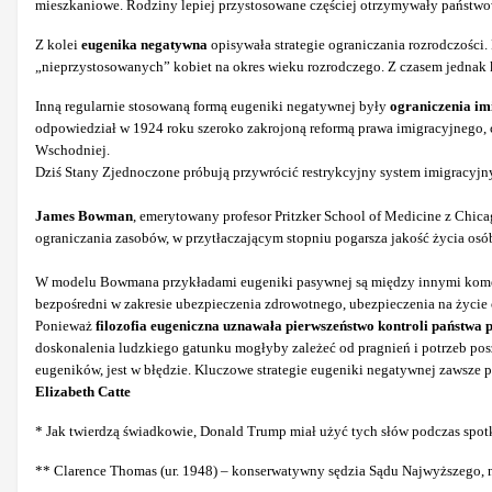
mieszkaniowe. Rodziny lepiej przystosowane częściej otrzymywały państwo
Z kolei
eugenika negatywna
opisywała strategie ograniczania rozrodczości. 
„nieprzystosowanych” kobiet na okres wieku rozrodczego. Z czasem jednak kos
Inną regularnie stosowaną formą eugeniki negatywnej były
ograniczenia
im
odpowiedział w 1924 roku szeroko zakrojoną reformą prawa imigracyjnego, c
Wschodniej.
Dziś Stany Zjednoczone próbują przywrócić restrykcyjny system imigracyjn
James Bowman
, emerytowany profesor Pritzker School of Medicine z Chic
ograniczania zasobów, w przytłaczającym
stopniu pogarsza jakość życia osó
W modelu Bowmana przykładami eugeniki pasywnej są między innymi komerc
bezpośredni w zakresie ubezpieczenia zdrowotnego, ubezpieczenia na życie
Ponieważ
filozofia eugeniczna uznawała pierwszeństwo kontroli
państwa 
doskonalenia ludzkiego gatunku mogłyby zależeć od pragnień i potrzeb posz
eugeników, jest w błędzie. Kluczowe strategie eugeniki negatywnej zawsze po
Elizabeth Catte
* Jak twierdzą świadkowie, Donald Trump miał użyć tych słów podczas spot
** Clarence Thomas (ur. 1948) – konserwatywny sędzia Sądu Najwyższego, 