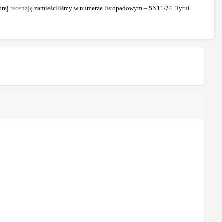
órej
recenzję
zamieściliśmy w numerze listopadowym – SN11/24. Tytuł