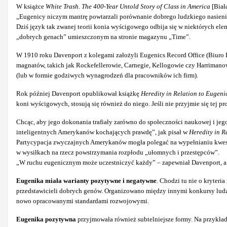
W książce
White Trash. The 400-Year Untold Story of Class in America
[Biała
„Eugenicy niczym mantrę powtarzali porównanie dobrego ludzkiego
nasien
Dziś język tak zwanej teorii konia wyścigowego odbija się w niektórych
ele
„dobrych genach” umieszczonym na stronie magazynu „Time”.
W 1910 roku Davenport z kolegami założyli Eugenics Record Office (Biuro D
magnatów, takich jak Rockefellerowie, Carnegie, Kellogowie czy Harrimano
(lub w formie godziwych wynagrodzeń dla pracowników ich firm).
Rok później Davenport opublikował książkę
Heredity in Relation to Eugeni
koni wyścigowych, stosują się również do niego. Jeśli nie przyjmie się tej
Chcąc, aby jego dokonania trafiały zarówno do społeczności naukowej
i je
inteligentnych Amerykanów kochających prawdę”, jak pisał w
Heredity in R
Partycypacja zwyczajnych Amerykanów mogła polegać na wypełnianiu kwesti
w wysiłkach na rzecz powstrzymania rozpłodu „ułomnych i przestępców”.
„W ruchu eugenicznym może uczestniczyć każdy” – zapewniał Davenport, a 
Eugenika miała warianty pozytywne i negatywne
. Chodzi tu nie o kryteri
przedstawicieli dobrych genów. Organizowano między innymi konkursy ludzk
nowo opracowanymi standardami rozwojowymi.
Eugenika pozytywna
przyjmowała również subtelniejsze formy. Na przykła