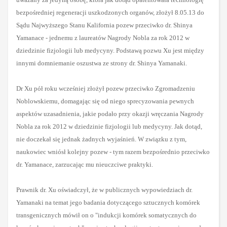
bezpośredniej regeneracji uszkodzonych organów, złożył 8.05.13 do
Sądu Najwyższego Stanu Kalifornia pozew przeciwko dr. Shinya
Yamanace - jednemu z laureatów Nagrody Nobla za rok 2012 w
dziedzinie fizjologii lub medycyny. Podstawą pozwu Xu jest między
innymi domniemanie oszustwa ze strony dr. Shinya Yamanaki.
Dr Xu pół roku wcześniej złożył pozew przeciwko Zgromadzeniu
Noblowskiemu, domagając się od niego sprecyzowania pewnych
aspektów uzasadnienia, jakie podało przy okazji wręczania Nagrody
Nobla za rok 2012 w dziedzinie fizjologii lub medycyny. Jak dotąd,
nie doczekał się jednak żadnych wyjaśnień. W związku z tym,
naukowiec wniósł kolejny pozew - tym razem bezpośrednio przeciwko
dr. Yamanace, zarzucając mu nieuczciwe praktyki.
Prawnik dr. Xu oświadczył, że w publicznych wypowiedziach dr.
Yamanaki na temat jego badania dotyczącego sztucznych komórek
transgenicznych mówił on o "indukcji komórek somatycznych do