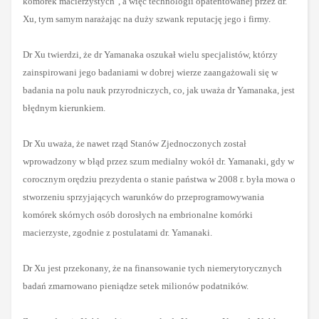
komórek macierzystych", a więc technologii opatentowanej przez dr.
Xu, tym samym narażając na duży szwank reputację jego i firmy.
Dr Xu twierdzi, że dr Yamanaka oszukał wielu specjalistów, którzy
zainspirowani jego badaniami w dobrej wierze zaangażowali się w
badania na polu nauk przyrodniczych, co, jak uważa dr Yamanaka, jest
błędnym kierunkiem.
Dr Xu uważa, że nawet rząd Stanów Zjednoczonych został
wprowadzony w błąd przez szum medialny wokół dr. Yamanaki, gdy w
corocznym orędziu prezydenta o stanie państwa w 2008 r. była mowa o
stworzeniu sprzyjających warunków do przeprogramowywania
komórek skórnych osób dorosłych na embrionalne komórki
macierzyste, zgodnie z postulatami dr. Yamanaki.
Dr Xu jest przekonany, że na finansowanie tych niemerytorycznych
badań zmarnowano pieniądze setek milionów podatników.