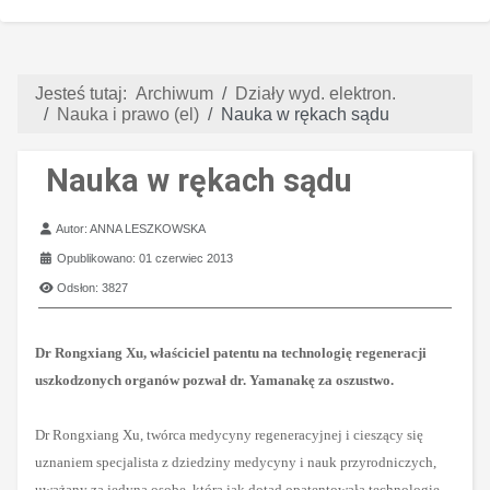
Jesteś tutaj:
Archiwum
Działy wyd. elektron.
Nauka i prawo (el)
Nauka w rękach sądu
Nauka w rękach sądu
Szczegóły
Autor:
ANNA LESZKOWSKA
Opublikowano: 01 czerwiec 2013
Odsłon: 3827
Dr Rongxiang Xu, właściciel patentu na technologię regeneracji
uszkodzonych organów pozwał dr. Yamanakę za oszustwo.
Dr Rongxiang Xu, twórca medycyny regeneracyjnej i cieszący się
uznaniem specjalista z dziedziny medycyny i nauk przyrodniczych,
uważany za jedyną osobę, która jak dotąd opatentowała technologię