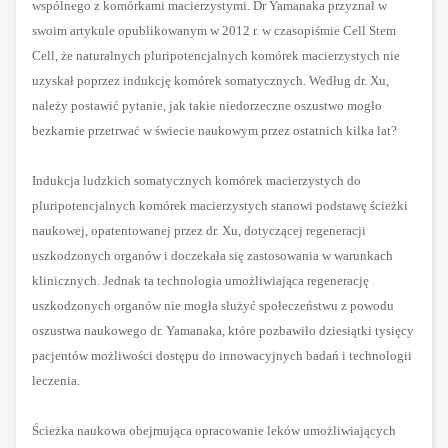
wspólnego z komórkami macierzystymi. Dr Yamanaka przyznał w
swoim artykule opublikowanym w 2012 r. w czasopiśmie Cell Stem
Cell, że naturalnych pluripotencjalnych komórek macierzystych nie
uzyskał poprzez indukcję komórek somatycznych.
Według dr. Xu,
należy postawić pytanie, jak takie niedorzeczne oszustwo mogło
bezkarnie przetrwać w świecie naukowym przez ostatnich kilka lat?
Indukcja ludzkich somatycznych komórek macierzystych do
pluripotencjalnych komórek macierzystych stanowi podstawę ścieżki
naukowej, opatentowanej przez dr. Xu, dotyczącej regeneracji
uszkodzonych organów i doczekała się zastosowania w warunkach
klinicznych. Jednak ta technologia umożliwiająca regenerację
uszkodzonych organów nie mogła służyć społeczeństwu z powodu
oszustwa naukowego dr. Yamanaka, które pozbawiło dziesiątki tysięcy
pacjentów możliwości dostępu do innowacyjnych badań i technologii
leczenia.
Ścieżka naukowa obejmująca opracowanie leków umożliwiających