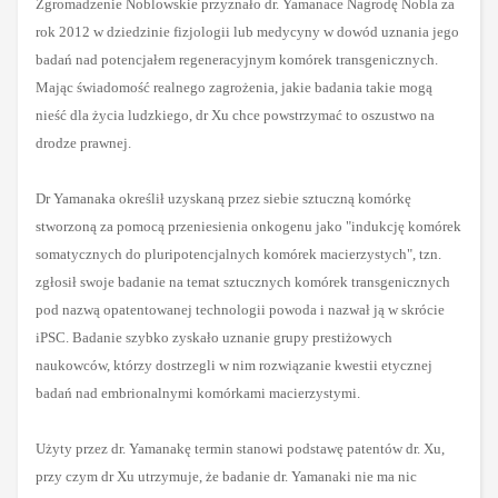
Zgromadzenie Noblowskie przyznało dr. Yamanace Nagrodę Nobla za
rok 2012 w dziedzinie fizjologii lub medycyny w dowód uznania jego
badań nad potencjałem regeneracyjnym komórek transgenicznych.
Mając świadomość realnego zagrożenia, jakie badania takie mogą
nieść dla życia ludzkiego, dr Xu chce powstrzymać to oszustwo na
drodze prawnej.
Dr Yamanaka określił uzyskaną przez siebie sztuczną komórkę
stworzoną za pomocą przeniesienia onkogenu jako "indukcję komórek
somatycznych do pluripotencjalnych komórek macierzystych", tzn.
zgłosił swoje badanie na temat sztucznych komórek transgenicznych
pod nazwą opatentowanej technologii powoda i nazwał ją w skrócie
iPSC. Badanie szybko zyskało uznanie grupy prestiżowych
naukowców, którzy dostrzegli w nim rozwiązanie kwestii etycznej
badań nad embrionalnymi komórkami macierzystymi.
Użyty przez dr. Yamanakę termin stanowi podstawę patentów dr. Xu,
przy czym dr Xu utrzymuje, że badanie dr. Yamanaki nie ma nic