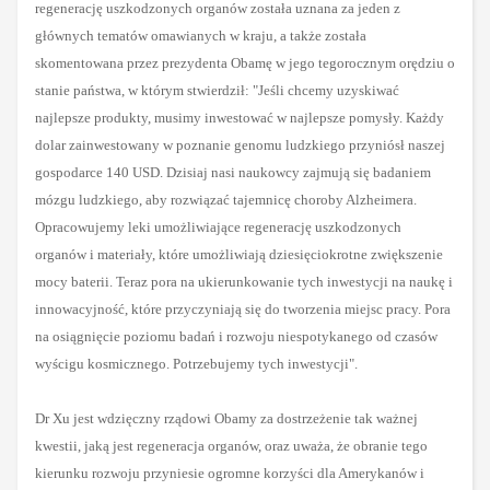
regenerację uszkodzonych organów została uznana za jeden z
głównych tematów omawianych w kraju, a także została
skomentowana przez prezydenta Obamę w jego tegorocznym orędziu o
stanie państwa, w którym stwierdził: "Jeśli chcemy uzyskiwać
najlepsze produkty, musimy inwestować w najlepsze pomysły. Każdy
dolar zainwestowany w poznanie genomu ludzkiego przyniósł naszej
gospodarce 140 USD. Dzisiaj nasi naukowcy zajmują się badaniem
mózgu ludzkiego, aby rozwiązać tajemnicę choroby Alzheimera.
Opracowujemy leki umożliwiające regenerację uszkodzonych
organów i materiały, które umożliwiają dziesięciokrotne zwiększenie
mocy baterii. Teraz pora na ukierunkowanie tych inwestycji na naukę i
innowacyjność, które przyczyniają się do tworzenia miejsc pracy. Pora
na osiągnięcie poziomu badań i rozwoju niespotykanego od czasów
wyścigu kosmicznego. Potrzebujemy tych inwestycji".
Dr Xu jest wdzięczny rządowi Obamy za dostrzeżenie tak ważnej
kwestii, jaką jest regeneracja organów, oraz uważa, że obranie tego
kierunku rozwoju przyniesie ogromne korzyści dla Amerykanów i