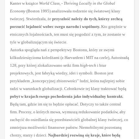
Kanter w książce
World Class, - Thriving Locally in the Global
Economy
(Boston 1995) analizowała rodzenie się światowej klasy
twórczej. Stwierdzała, że
przyszłość należy do tych, którzy zechcą
porzucić lojalność wobec swego narodu i wspólnoty.
Kto grzęźnie w
etnicznych lojalnościach, ten musi się pogodzić z tym, że zostanie w
tyle w globalizującym się świecie.
Autorka spogląda nań z perspektywy Bostonu, który ze swymi
kilkudziesięcioma koledżami (z Harvardem i MIT na czele), Autostradą
128, przy której zlokalizowano setki firm
high-tech
i biur
projektowych, jest fabryką wiedzy, idei i symboli. Boston jest
przykładem „koncepcyjnej zbiorowości” ludzi, która najlepiej sobie
radzi w warunkach globalizacji. Członkowie tej klasy traktować będą
pobyt w krajach swego pochodzenia jako indywidualny kontrakt.
Będą tam, gdzie im się to będzie opłacać. Dotyczy to także central
firm. Procesy, o których mowa, wymuszą redukowanie podatków, aby
zachęcić do osiedlania się przedstawicieli globalnej klasy twórczej, co
zmniejsza możliwości finansowe państw. Niemobilnymi pozostaną
chorzy, starzy i dzieci.
Najbardziej rozwiną się kraje, które będą