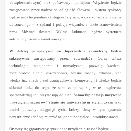
ubezpieczeniowym) oraz państwowym policjom. Więzienie będzie
zastępowane przez nadzór na odległość. Słowem – system rynkowy
będzie instytucjonalnie obsługiwał się sam; wszystko będzie w stanie
outsourcingu
– z sądami i policją włącznie, a także stanowieniem
praw. Mówiąc słowami Niklasa Luhmana, będzie systemem
autopoietycznym – samotwórczym.
W dalszej perspektywie ów hipernadzór zewnętrzny będzie
sukcesywnie zastępowany przez autonadzór
. Coraz tańsze
technologie, stacjonarne i nomadyczne, pozwolą każdemu
monitorować siebie: oszczędności, własne zasoby, zdrowie, stan
wiedzy in.. Strach przed utratą zdrowia, kompetencji i wiedzy będzie
skłaniał ludzi do tego, że sami zaopatrzą się w te urządzenia,
spersonalizują je i przystosują do nich.
Samoeksploatacja nazywana
„wyścigiem szczurów” stanie się uniwersalnym stylem życia
jako
model potrzeby osiągnięć tych, którzy chcą w tym systemie
uczestniczyć i dać się mierzyć na jednej podziałce – produktywności.
Otworzy się gigantyczny rynek na te urządzenia, rosnąć będzie