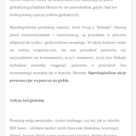
globalizacją (Saddam Husejn by nie przeszkadzał, gdyby Irak był
funkcjonalną częścią rynków globalnych).
Hiperkapitalizm produkuje wartości, które leczą z “dżihadu” chronią
przed etnocentryzmami i nietolerancją, są przydatne w procesie
adaptacji do rynku i społeczeństwa otwartego. W takiej kulturze widzi
się walory terapeutyczne, ma ona przerabiać patriotów czy
nacjonalistów na konsumentów, uczyć otwartości, życia bez blokad;
rozbudzać potrzebę osiągnięć, patrzenia w przyszłość bez
nieustannego nurzania się w historię. Słowem:
hiperkapitalizm akcje
protestacyjne wypuszcza na giełdę.
Jedyny ład globalny
Poważną wizję metarynku - rynku totalnego, czy też, jak to określa
Bill Gates –
ultimate market,
kreśli francuski finansista, lewicujący
liberał, Jacques Attali w swej najnowszej książce „Krótka historia