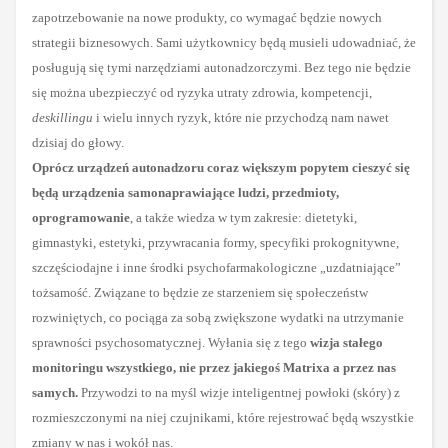
zapotrzebowanie na nowe produkty, co wymagać będzie nowych
strategii biznesowych. Sami użytkownicy będą musieli udowadniać, że
posługują się tymi narzędziami autonadzorczymi. Bez tego nie będzie
się można ubezpieczyć od ryzyka utraty zdrowia, kompetencji,
deskillingu
i wielu innych ryzyk, które nie przychodzą nam nawet
dzisiaj do głowy.
Oprócz urządzeń autonadzoru coraz większym popytem cieszyć się
będą urządzenia samonaprawiające ludzi, przedmioty,
oprogramowanie
, a także wiedza w tym zakresie: dietetyki,
gimnastyki, estetyki, przywracania formy, specyfiki prokognitywne,
szczęściodajne i inne środki psychofarmakologiczne „uzdatniające”
tożsamość. Związane to będzie ze starzeniem się społeczeństw
rozwiniętych, co pociąga za sobą zwiększone wydatki na utrzymanie
sprawności psychosomatycznej. Wyłania się z tego
wizja stałego
monitoringu wszystkiego, nie przez jakiegoś Matrixa a przez nas
samych.
Przywodzi to na myśl wizje inteligentnej powłoki (skóry) z
rozmieszczonymi na niej czujnikami, które rejestrować będą wszystkie
zmiany w nas i wokół nas.