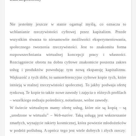
Nie jesteśmy jeszcze w stanie ogarnąć myślą, co oznacza to
wchłanianie rzeczywistości cyfrowej przez kapitalizm. Przede
wszystkim stwarza to niesamowite możliwości eksperymentowania,
społecznego tworzenia rzeczywistości. Jest to znakomita forma
rozpowszechniania wirtualnej koncepcji pracy i własności.
Rozciągniecie obrotu na dobra cyfrowe znakomicie poszerza zakres
usług i produktów powodując tym nową ekspansję kapitalizmu.
Większość z tych dóbr, to samoreferencyjne cyfrowe kopie tych, które
istnieją w realnej rzeczywistości społecznej. To jakby podwaja ofertę
rynkową. Te kopie to także nowe zawody i zajęcia o różnych profilach
– wszelkiego rodzaju pośrednicy, notariusze, wolne zawody.
W świecie wirtualnym mamy ofertę usług, które nie są kopią – są
„urodzone w wirtualu” –
Web-native
. Taką usługą jest wskrzeszanie
zmarłych, wynajęcie rakiety kosmicznej, która powiezie młodożeńców
w podróż poślubną. A oprócz tego jest wiele dobrych i złych rzeczy: