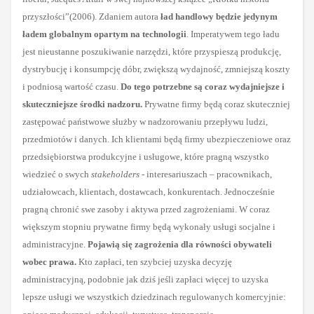
przyszłości”(2006). Zdaniem autora
ład handlowy będzie jedynym
ładem globalnym opartym na technologii
. Imperatywem tego ładu
jest nieustanne poszukiwanie narzędzi, które przyspieszą produkcję,
dystrybucję i konsumpcję dóbr, zwiększą wydajność, zmniejszą koszty
i podniosą wartość czasu.
Do tego potrzebne są coraz wydajniejsze i
skuteczniejsze środki nadzoru.
Prywatne firmy będą coraz skuteczniej
zastępować państwowe służby w nadzorowaniu przepływu ludzi,
przedmiotów i danych. Ich klientami będą firmy ubezpieczeniowe oraz
przedsiębiorstwa produkcyjne i usługowe, które pragną wszystko
wiedzieć o swych
stakeholders
- interesariuszach – pracownikach,
udziałowcach, klientach, dostawcach, konkurentach. Jednocześnie
pragną chronić swe zasoby i aktywa przed zagrożeniami. W coraz
większym stopniu prywatne firmy będą wykonały usługi socjalne i
administracyjne.
Pojawią się zagrożenia dla równości obywateli
wobec prawa.
Kto zapłaci, ten szybciej uzyska decyzję
administracyjną, podobnie jak dziś jeśli zapłaci więcej to uzyska
lepsze usługi we wszystkich dziedzinach regulowanych komercyjnie: