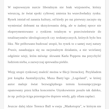
W najnowszym nurcie liberalnym nie brak wizjonerów, którzy
wieszczą, że świat epoki cyfrowej zmierza ku wszechwładzy rynku.
Rynek istniał od zarania kultury, od kiedy po raz pierwszy zaczęto się
wymieniać dobrami na skrzyżowaniu dróg, ale w żadnej epoce nie
eksperymentowano z rynkiem totalnym w przeciwieństwie do
totalitaryzmów ideologicznych czy teokratycznych, których było bez
liku. Nie próbowano budować utopii, bo rynek to z samej swej natury
Praxis
, zasadzająca się na racjonalnym działaniu, a nie wcielanej
odgórnie wizji, która mówiąc słowami Karla Poppera ma przychylić
ludziom nieba, a zazwyczaj sprowadza piekło.
Wizję utopii rynkowej znaleźć można w fikcji literackiej. Przykładem
jest książka Australijczyka, Maxa Barry’ego „Logoland”, w której
autor maluje świat bezwzględnego terroru konsumpcyjnego
opanowany przez kilka koncernów. Urynkowienie poszło tak daleko,
że np. policja ściga przestępców dopiero wtedy, gdy ofiara zapłaci.
Jeszcze dalej idzie Terence Ball w eseju „Marketopia”, w którym nie