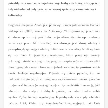
potrafiły zapewnić sobie lojalność swych obywateli nagradzając ich
indywidualne wkłady twórcze w rozwój społeczny, ekonomiczny i
kulturalny.
Prognoza Jacquesa Attali jest poniekąd uszczegółowieniem Barda i
Soderqvista (2006) konceptu
Netocracy.
W zarysowanej
przez nich
strukturze społecznej epoki informacjonalizmu (termin wprowadzony
do obiegu przez M. Castellsa)
sieciokracja jest klasą władzy i
pieniądza,
dysponująca władzą definiowania. Z analizy Attali wyłania
się zaś obraz IT jako instrumentarium, które przejmuje funkcje
cyfrowego stróża nocnego dbającego o bezpieczeństwo obywateli i
obrotu gospodarczego. Oznacza to jednak zarazem, że
państwo będzie
tracić funkcje regulacyjne
. Pojawia się zatem pytanie, kto ma
budować instytucje; po co programy
e-governement
, skoro rynek ma
przejmować funkcje (samo)regulacyjne. Być może Attali ma rację, jeśli
odnosi to do małych i słabych państw, natomiast trudno sobie
wyobrazić, by funkcji regulacyjnych pozbywały się rządy wielkich
państw: USA, Chin, czy kompleksów integracyjnych, jak Unia