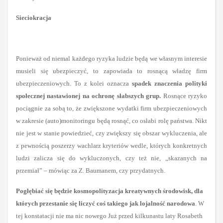
Sieciokracja
Ponieważ od niemal każdego ryzyka ludzie będą we własnym interesie
musieli się ubezpieczyć, to zapowiada to rosnącą władzę firm
ubezpieczeniowych. To z kolei oznacza
spadek znaczenia polityki
społecznej nastawionej na ochronę słabszych grup.
Rosnące ryzyko
pociągnie za sobą to, że zwiększone wydatki firm ubezpieczeniowych
w zakresie (auto)monitoringu będą rosnąć, co osłabi rolę państwa. Nikt
nie jest w stanie powiedzieć, czy zwiększy się obszar wykluczenia, ale
z pewnością poszerzy wachlarz kryteriów wedle, których konkretnych
ludzi zalicza się do wykluczonych, czy też nie, „skazanych na
przemiał” – mówiąc za Z. Baumanem, czy przydatnych.
Pogłębiać się będzie kosmopolityzacja kreatywnych środowisk, dla
których przestanie się liczyć coś takiego jak lojalność narodowa
. W
tej konstatacji nie ma nic nowego Już przed kilkunastu laty Rosabeth