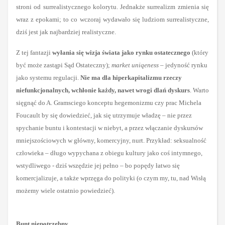
stroni od surrealistycznego kolorytu. Jednakże surrealizm zmienia się
wraz z epokami; to co wczoraj wydawało się ludziom surrealistyczne,
dziś jest jak najbardziej realistyczne.
Z tej fantazji
wyłania się wizja świata jako rynku ostatecznego
(który
być może zastąpi Sąd Ostateczny);
market uniqeness –
jedyność rynku
jako systemu regulacji.
Nie ma dla hiperkapitalizmu rzeczy
niefunkcjonalnych, wchłonie każdy, nawet wrogi dlań dyskurs
. Warto
sięgnąć do A. Gramsciego konceptu hegemonizmu czy prac Michela
Foucault by się dowiedzieć, jak się utrzymuje władzę – nie przez
spychanie buntu i kontestacji w niebyt, a przez włączanie dyskursów
mniejszościowych w główny, komercyjny, nurt. Przykład: seksualność
człowieka – długo wypychana z obiegu kultury jako coś intymnego,
wstydliwego - dziś wszędzie jej pełno – bo popędy łatwo się
komercjalizuje, a także wprzęga do polityki (o czym my, tu, nad Wisłą
możemy wiele ostatnio powiedzieć).
Bunt niepotrzebny