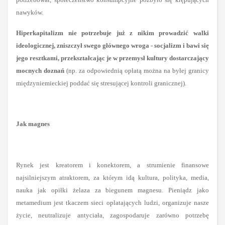
nawyków.
Hiperkapitalizm nie potrzebuje już z nikim prowadzić walki
ideologicznej, zniszczył swego głównego wroga - socjalizm i bawi się
jego resztkami, przekształcając je w przemysł kultury dostarczający
mocnych doznań
(np. za odpowiednią opłatą można na byłej granicy
międzyniemieckiej poddać się stresującej kontroli granicznej).
Jak magnes
Rynek jest kreatorem i konektorem, a strumienie finansowe
najsilniejszym atraktorem, za którym idą kultura, polityka, media,
nauka jak opiłki żelaza za biegunem magnesu. Pieniądz jako
metamedium jest tkaczem sieci oplatających ludzi, organizuje nasze
życie, neutralizuje antyciała, zagospodaruje zarówno potrzebę