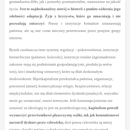
gromadzenia dóbr, jak i potrzeby postmaterialne, nastawione na jakość
życia.
Jest to najdoskonalszy ustrój w historii z punktu widzenia jego
zdolności adaptacji. Żyje z kryzysów, które go umacniają i nie
pozwalają zniszczyć
. Prawa i instytucje formalnie ustanawiają
państwa, ale są one coraz mocniej penetrowane przez potężne grupy
interesu.
Rynek zawłaszcza inne systemy regulacji – pokrewieństwa, instytucje
hierarchiczne (państwo, kościoły), instytucje totalne (zgromadzenia
zakonne stają się podmiotami gospodarującymi, produkcja serów,
win), sieci (marketing wirusowy), które są dlań doskonałym
środowiskiem. Hiperkapitalizm przekształca państwa, organizacje,
przestrzeń (miast), komercjalizuje religie, bezpieczeństwo, relacje
międzyludzkie, nie ma dlań elementów dysfunkcjonalnych, wszystko
może go wzmacniać, nawet terroryzm. Jeśli konsumpcjonizmu nie
uznawać za ideologię to jest on postideologiczny,
kapitalizm potrafi
wyznaczyć przeciwnikowi płaszczyznę walki, tak jak komunizmowi
narzucił dyskurs praw człowieka,
dziś prawa człowieka są mniej
istotne, dopóki reżimy są funkcjonalne, nie zamykają się przed