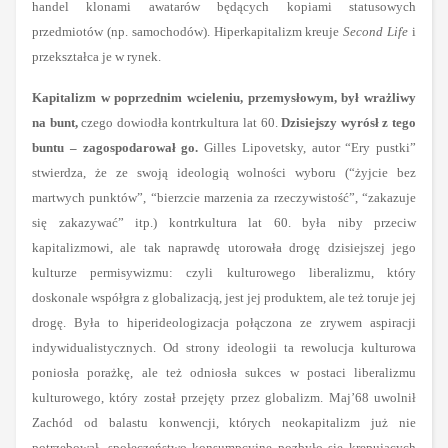
handel klonami awatarów będących kopiami statusowych
przedmiotów (np. samochodów). Hiperkapitalizm kreuje
Second Life
i
przekształca je w rynek.
Kapitalizm w poprzednim wcieleniu, przemysłowym, był wrażliwy
na bunt,
czego dowiodła kontrkultura lat 60.
Dzisiejszy wyrósł z tego
buntu – zagospodarował go.
Gilles Lipovetsky, autor “Ery pustki”
stwierdza, że ze swoją ideologią wolności wyboru (“żyjcie bez
martwych punktów”, “bierzcie marzenia za rzeczywistość”, “zakazuje
się zakazywać” itp.) kontrkultura lat 60. była niby przeciw
kapitalizmowi, ale tak naprawdę utorowała drogę dzisiejszej jego
kulturze permisywizmu: czyli kulturowego liberalizmu, który
doskonale współgra z globalizacją, jest jej produktem, ale też toruje jej
drogę. Była to hiperideologizacja połączona ze zrywem aspiracji
indywidualistycznych. Od strony ideologii ta rewolucja kulturowa
poniosła porażkę, ale też odniosła sukces w postaci liberalizmu
kulturowego, który został przejęty przez globalizm. Maj’68 uwolnił
Zachód od balastu konwencji, których neokapitalizm już nie
potrzebował, społeczeństwo konsumpcyjne pozbyło się krępujących