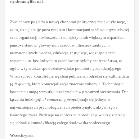
się skwantyfikować.
Zwolennicy poglądu o nowej ekonomii politycznej mają o tyle rację,
że to, co się kreuje poza rynkiem i korporacjami w sferze obywatelskiej
samoorganizacji i twórczości, z mniejszym lub większym wsparciem
państwa stanowi główny nurt zasobów infrastrukturalnych i
niematerialnych: wiedza, edukacja, instytucje, więzi społeczne,
wsparcie i in. bez których to zasobów nie byłoby społeczeństwa, w
ogóle w tym także społeczeństwa jako podmiotu gospodarującego.
W ten sposób konsoliduje się sfera publiczna i odradza się kultura daru
(
gift giving
), którą komercjalizacja znacznie zubożyła. Technologie
kooperacji mogą wszystko przekształcić w przestrzeń sieciowania. Dar
łączenia ludzi (
gift of connecting people
) staje się jednym z
najważniejszych psychologicznych predestynatów aktywnego i
twórczego życia. Nadzieje na społeczną reprodukcje wiedzy zderzają
się jednak z komodyfikacją całego środowiska społecznego.
Wszechrynek