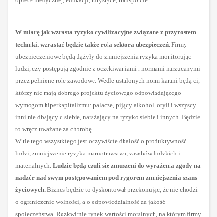
opiece medycznej, edukacji, turystyce, transporcie.
W miarę jak wzrasta ryzyko cywilizacyjne związane z przyrostem
techniki, wzrastać będzie także rola sektora ubezpieczeń.
Firmy
ubezpieczeniowe będą dążyły do zmniejszenia ryzyka monitorując
ludzi, czy postępują zgodnie z oczekiwaniami i normami narzucanymi
przez pełnione role zawodowe. Wedle ustalonych norm karani będą ci,
którzy nie mają dobrego projektu życiowego odpowiadającego
wymogom hiperkapitalizmu: palacze, pijący alkohol, otyli i wszyscy
inni nie dbający o siebie, narażający na ryzyko siebie i innych. Będzie
to wręcz uważane za chorobę.
W tle tego wszystkiego jest oczywiście dbałość o produktywność
ludzi, zmniejszenie ryzyka marnotrawstwa, zasobów ludzkich i
materialnych.
Ludzie będą czuli się zmuszeni do wyrażenia zgody na
nadzór nad swym postępowaniem pod rygorem zmniejszenia szans
życiowych.
Biznes będzie to dyskontował przekonując, że nie chodzi
o ograniczenie wolności, a o odpowiedzialność za jakość
społeczeństwa. Rozkwitnie rynek wartości moralnych, na którym firmy