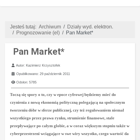
Jesteś tutaj:
Archiwum
Działy wyd. elektron.
Prognozowanie (el)
Pan Market*
Pan Market*
Szczegóły
Autor:
Kazimierz Krzysztofek
Opublikowano: 29 październik 2011
Odsłon: 5785
Toczą się spory o to, czy w epoce cyfrowej będziemy mieć do
czynienia z nową ekonomią polityczną polegającą na społecznym
tworzeniu dóbr w sferze publicznej, czy też regulowaniem niemal
wszystkiego przez prawa rynku, strumienie finansowe, stale
przepływające po całym globie, a w coraz większym stopniu także w
cyberprzestrzeni wciągające w swe wiry wszystko, czego wartość da