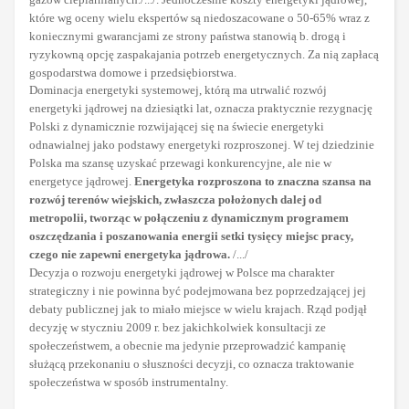
które wg oceny wielu ekspertów są niedoszacowane o 50-65% wraz z
koniecznymi gwarancjami ze strony państwa stanowią b. drogą i
ryzykowną opcję zaspakajania potrzeb energetycznych. Za nią zapłacą
gospodarstwa domowe i przedsiębiorstwa.
Dominacja energetyki systemowej, którą ma utrwalić rozwój
energetyki jądrowej na dziesiątki lat, oznacza praktycznie rezygnację
Polski z dynamicznie rozwijającej się na świecie energetyki
odnawialnej jako podstawy energetyki rozproszonej. W tej dziedzinie
Polska ma szansę uzyskać przewagi konkurencyjne, ale nie w
energetyce jądrowej.
Energetyka rozproszona to znaczna szansa na
rozwój terenów wiejskich, zwłaszcza położonych dalej od
metropolii, tworząc w połączeniu z dynamicznym programem
oszczędzania i poszanowania energii setki tysięcy miejsc pracy,
czego nie zapewni energetyka jądrowa.
/.../
Decyzja o rozwoju energetyki jądrowej w Polsce ma charakter
strategiczny i nie powinna być podejmowana bez poprzedzającej jej
debaty publicznej jak to miało miejsce w wielu krajach. Rząd podjął
decyzję w styczniu 2009 r. bez jakichkolwiek konsultacji ze
społeczeństwem, a obecnie ma jedynie przeprowadzić kampanię
służącą przekonaniu o słuszności decyzji, co oznacza traktowanie
społeczeństwa w sposób instrumentalny.