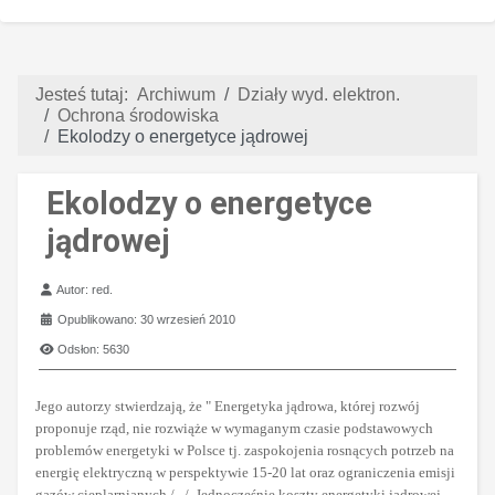
Jesteś tutaj:
Archiwum
Działy wyd. elektron.
Ochrona środowiska
Ekolodzy o energetyce jądrowej
Ekolodzy o energetyce
jądrowej
Szczegóły
Autor:
red.
Opublikowano: 30 wrzesień 2010
Odsłon: 5630
Jego autorzy stwierdzają, że "
Energetyka jądrowa, której rozwój
proponuje rząd, nie rozwiąże w wymaganym czasie podstawowych
problemów energetyki w Polsce tj. zaspokojenia rosnących potrzeb na
energię elektryczną w perspektywie 15-20 lat oraz ograniczenia emisji
gazów cieplarnianych./.../. Jednocześnie koszty energetyki jądrowej,