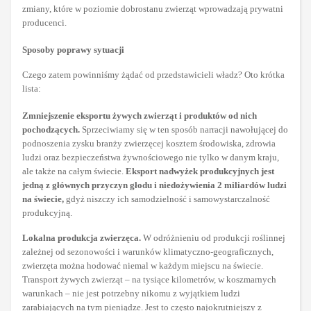
zmiany, które w poziomie dobrostanu zwierząt wprowadzają prywatni
producenci.
Sposoby poprawy sytuacji
Czego zatem powinniśmy żądać od przedstawicieli władz? Oto krótka
lista:
Zmniejszenie eksportu żywych zwierząt i produktów od nich
pochodzących.
Sprzeciwiamy się w ten sposób narracji nawołującej do
podnoszenia zysku branży zwierzęcej kosztem środowiska, zdrowia
ludzi oraz bezpieczeństwa żywnościowego nie tylko w danym kraju,
ale także na całym świecie.
Eksport nadwyżek produkcyjnych jest
jedną z głównych przyczyn głodu i niedożywienia 2 miliardów ludzi
na świecie,
gdyż niszczy ich samodzielność i samowystarczalność
produkcyjną.
Lokalna produkcja zwierzęca.
W odróżnieniu od produkcji roślinnej
zależnej od sezonowości i warunków klimatyczno-geograficznych,
zwierzęta można hodować niemal w każdym miejscu na świecie.
Transport żywych zwierząt – na tysiące kilometrów, w koszmarnych
warunkach – nie jest potrzebny nikomu z wyjątkiem ludzi
zarabiających na tym pieniądze. Jest to często najokrutniejszy z