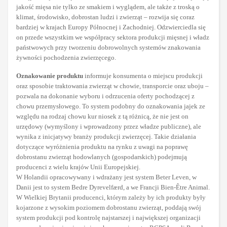
jakość mięsa nie tylko ze smakiem i wyglądem, ale także z troską o
klimat, środowisko, dobrostan ludzi i zwierząt – rozwija się coraz
bardziej w krajach Europy Północnej i Zachodniej. Odzwierciedla się
on przede wszystkim we współpracy sektora produkcji mięsnej i władz
państwowych przy tworzeniu dobrowolnych systemów znakowania
żywności pochodzenia zwierzęcego.
Oznakowanie produktu
informuje konsumenta o miejscu produkcji
oraz sposobie traktowania zwierząt w chowie, transporcie oraz uboju –
pozwala na dokonanie wyboru i odrzucenia oferty pochodzącej z
chowu przemysłowego. To system podobny do oznakowania jajek ze
względu na rodzaj chowu kur niosek z tą różnicą, że nie jest on
urzędowy (wymyślony i wprowadzony przez władze publiczne), ale
wynika z inicjatywy branży produkcji zwierzęcej. Takie działania
dotyczące wyróżnienia produktu na rynku z uwagi na poprawę
dobrostanu zwierząt hodowlanych (gospodarskich) podejmują
producenci z wielu krajów Unii Europejskiej.
W Holandii opracowywany i wdrażany jest system Beter Leven, w
Danii jest to system Bedre Dyrevelfærd, a we Francji Bien-Être Animal.
W Wielkiej Brytanii producenci, którym zależy by ich produkty były
kojarzone z wysokim poziomem dobrostanu zwierząt, poddają swój
system produkcji pod kontrolę najstarszej i największej organizacji