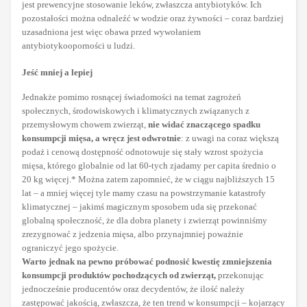
jest prewencyjne stosowanie leków, zwłaszcza antybiotyków. Ich
pozostałości można odnaleźć w wodzie oraz żywności – coraz bardziej
uzasadniona jest więc obawa przed wywołaniem
antybiotykooporności u ludzi.
Jeść mniej a lepiej
Jednakże pomimo rosnącej świadomości na temat zagrożeń
społecznych, środowiskowych i klimatycznych związanych z
przemysłowym chowem zwierząt,
nie widać znaczącego spadku
konsumpcji mięsa, a wręcz jest odwrotnie
: z uwagi na coraz większą
podaż i cenową dostępność odnotowuje się stały wzrost spożycia
mięsa, którego globalnie od lat 60-tych zjadamy per capita średnio o
20 kg więcej.* Można zatem zapomnieć, że w ciągu najbliższych 15
lat – a mniej więcej tyle mamy czasu na powstrzymanie katastrofy
klimatycznej – jakimś magicznym sposobem uda się przekonać
globalną społeczność, że dla dobra planety i zwierząt powinniśmy
zrezygnować z jedzenia mięsa, albo przynajmniej poważnie
ograniczyć jego spożycie.
Warto jednak na pewno próbować podnosić kwestię zmniejszenia
konsumpcji produktów pochodzących od zwierząt,
przekonując
jednocześnie producentów oraz decydentów, że ilość należy
zastępować jakością, zwłaszcza, że ten trend w konsumpcji – kojarzący