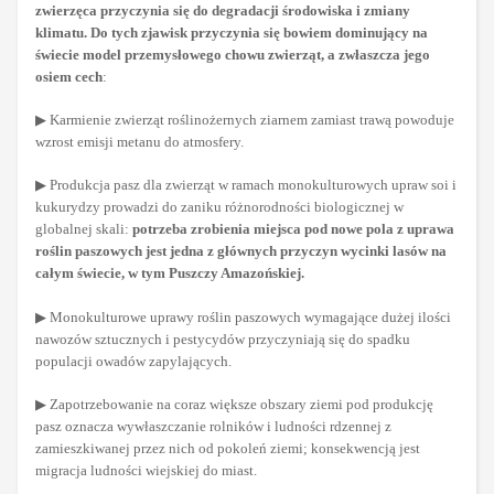
zwierzęca przyczynia się do degradacji środowiska i zmiany
klimatu. Do tych zjawisk przyczynia się bowiem dominujący na
świecie model przemysłowego chowu zwierząt, a zwłaszcza jego
osiem cech
:
▶ Karmienie zwierząt roślinożernych ziarnem zamiast trawą powoduje
wzrost emisji metanu do atmosfery.
▶ Produkcja pasz dla zwierząt w ramach monokulturowych upraw soi i
kukurydzy prowadzi do zaniku różnorodności biologicznej w
globalnej skali:
potrzeba zrobienia miejsca pod nowe pola z uprawa
roślin paszowych jest jedna z głównych przyczyn wycinki lasów na
całym świecie, w tym Puszczy Amazońskiej.
▶ Monokulturowe uprawy roślin paszowych wymagające dużej ilości
nawozów sztucznych i pestycydów przyczyniają się do spadku
populacji owadów zapylających.
▶ Zapotrzebowanie na coraz większe obszary ziemi pod produkcję
pasz oznacza wywłaszczanie rolników i ludności rdzennej z
zamieszkiwanej przez nich od pokoleń ziemi; konsekwencją jest
migracja ludności wiejskiej do miast.