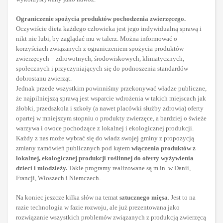
Ograniczenie spożycia produktów pochodzenia zwierzęcego.
Oczywiście dieta każdego człowieka jest jego indywidualną sprawą i
nikt nie lubi, by zaglądać mu w talerz. Można informować o
korzyściach związanych z ograniczeniem spożycia produktów
zwierzęcych – zdrowotnych, środowiskowych, klimatycznych,
społecznych i przyczyniających się do podnoszenia standardów
dobrostanu zwierząt.
Jednak przede wszystkim powinniśmy przekonywać władze publiczne,
że najpilniejszą sprawą jest wsparcie wdrożenia w takich miejscach jak
żłobki, przedszkola i szkoły (a nawet placówki służby zdrowia) oferty
opartej w mniejszym stopniu o produkty zwierzęce, a bardziej o świeże
warzywa i owoce pochodzące z lokalnej i ekologicznej produkcji.
Każdy z nas może wybrać się do władz swojej gminy z propozycją
zmiany zamówień publicznych pod kątem
włączenia produktów z
lokalnej, ekologicznej produkcji roślinnej do oferty wyżywienia
dzieci i młodzieży.
Takie programy realizowane są m.in. w Danii,
Francji, Włoszech i Niemczech.
Na koniec jeszcze kilka słów na temat
sztucznego mięsa
. Jest to na
razie technologia w fazie rozwoju, ale już prezentowana jako
rozwiązanie wszystkich problemów związanych z produkcją zwierzęcą