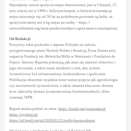
Największy wzrost spożycia mięsa obserwowany jest w Chinach, 15
razy więcej niż w 1960 r. Jedynym krajem, w którym konsumpcja
mięsa utrzymuje się od 50 lat na podobnym poziomie są Indie, ze
spożyciem mniej niż 4 kg mięsa na osobę – https://
ourworldindata.org/meat-production#per-capita-meat-consumption).
Od Redakcji:
Powyższy tekst pochodzi z raportu
Polityka na talerzu
,
przygotowanego przez Nyeleni Polska i Koalicję Żywa Ziemia przy
wsparciu Fundacji im. Heinricha Bölla w Warszawie i Fondation de
France. Autorzy Raportu pokazują, jak musi się zmienić rolnictwo i
jego otoczenie, a także nasze myślenie o nim, aby system
żywnościowy był zrównoważony środowiskowo i społecznie.
Publikacja obszernie wyjaśnia nowe ważne pojęcia jak agroekologia
czy suwerenność żywnościowa, a także omawia kluczowe obszary
m.in. łańcuchy dostaw, kooperatywizm, bioróżnorodność, chów
zwierząt, WPR.
Raport można pobrać ze stron:
https://koalicjazywaziemia.pl
https://nyeleni.pl/
https://pl.boell.org/pl/2020/02/21/polityka-na-talerzu
Wyróżnienia i śródtytuły pochodzą od Redakcji SN.