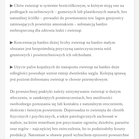
▶ Chów zwierząt w systemie bezściółkowym, w którym stoją one na
podłogach szczelinowych – gumowych lub plastikowych matach, bez
naturalnej ściółki – prowadzi do powstawania tzw. lagun gnojowicy
zatruwających powietrze amoniakiem – substancją bardzo
niebezpieczną dla zdrowia ludzi i zwierząt.
▶ Koncentracja bardzo dużej liczby zwierząt na bardzo małym
obszarze jest bezpośrednią przyczyną zanieczyszczenia wód
gruntowych i powierzchniowych ich odchodami.
▶ Użycie paliw kopalnych do transportu zwierząt na bardzo duże
odległości powoduje wzrost emisji dwutlenku węgla. Kolejną sprawą
jest poziom dobrostanu zwierząt w chowie przemysłowym.
Do powszechnej praktyki należy utrzymywanie zwierząt w dużym
stłoczeniu, w zamkniętych pomieszczeniach, bez możliwości
swobodnego poruszania się lub kontaktu z naturalnym otoczeniem,
słońcem i świeżym powietrzem. Doprowadza to zwierzęta do chorób
fizycznych i psychicznych, a także patologicznych zachowań w
stadzie, na które remedium jest przycinanie ogonów, dziobów, pazurów
oraz rogów – najczęściej bez znieczulenia, bo to podniosłoby koszty
produkcji. Natomiast w obawie przed wybuchem epizootii powszechne