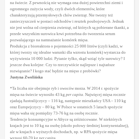
na świecie. Z pewnością nie wymaga ona dużej powierzchni ziemi i
ogromnego zużycia wody, czyli dwóch elementów, które
charakteryzują przemysłowych chów zwierząt. Nie tworzy też
zanieczyszczeń w postaci odchodów i resztek poubojowych. Jednak
nie jest wolna od cierpienia zwierząt, od których są pobierane tkanki, a
przede wszystkim surowica krwi potrzebna do tworzenia serum
pozwalającego na namnażanie komórek mięsa.
Produkcja z bioreaktora o pojemności 25 000 litrów (czyli kadzi, w
której tworzy się idealne warunki dla wzrostu komórek) wystarcza do
wyżywienia 10 000 ludzi. Pytanie tylko, skąd wziąć tyle surowicy? I
jeszcze dwa kolejne: Czy to rzeczywiście najlepsze i najtańsze
rozwiązanie? I kogo stać będzie na mięso z probówki?
Justyna Zwolińska
*Ta liczba nie obejmuje ryb i owoców morza. W 2014 r. spożycie
mięsa na świecie wynosiło 43 kg
per capita
. Najwięcej mięsa rocznie
zjadają Australijczycy – 116 kg, następnie mieszkańcy USA – 110 kg
oraz Europejczycy – 80 kg. W Polsce w ostatnich 5 latach spożycie
mięsa waha się pomiędzy 73-76 kg na osobę rocznie.
Tendencje konsumpcyjne w Afryce są zróżnicowane. W niektórych
krajach jest to 10 kg na osobę (około połowy średniej kontynentalnej),
ale w krajach o wyższych dochodach, np. w RPA spożycie mięsa
wynosi 60-70 kg per capita.