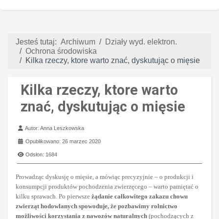
Jesteś tutaj:
Archiwum
Działy wyd. elektron.
Ochrona środowiska
Kilka rzeczy, ktore warto znać, dyskutując o mięsie
Kilka rzeczy, ktore warto
znać, dyskutując o mięsie
Szczegóły
Autor:
Anna Leszkowska
Opublikowano: 26 marzec 2020
Odsłon: 1684
Prowadząc dyskusję o mięsie, a mówiąc precyzyjnie – o produkcji i
konsumpcji produktów pochodzenia zwierzęcego – warto pamiętać o
kilku sprawach. Po pierwsze
żądanie całkowitego zakazu chowu
zwierząt hodowlanych spowoduje, że pozbawimy rolnictwo
możliwości korzystania z nawozów naturalnych
(pochodzących z