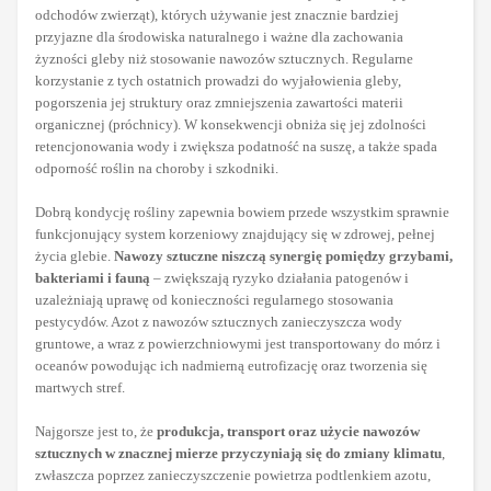
odchodów zwierząt), których używanie jest znacznie bardziej
przyjazne dla środowiska naturalnego i ważne dla zachowania
żyzności gleby niż stosowanie nawozów sztucznych. Regularne
korzystanie z tych ostatnich prowadzi do wyjałowienia gleby,
pogorszenia jej struktury oraz zmniejszenia zawartości materii
organicznej (próchnicy). W konsekwencji obniża się jej zdolności
retencjonowania wody i zwiększa podatność na suszę, a także spada
odporność roślin na choroby i szkodniki.
Dobrą kondycję rośliny zapewnia bowiem przede wszystkim sprawnie
funkcjonujący system korzeniowy znajdujący się w zdrowej, pełnej
życia glebie.
Nawozy sztuczne niszczą synergię pomiędzy grzybami,
bakteriami i fauną
– zwiększają ryzyko działania patogenów i
uzależniają uprawę od konieczności regularnego stosowania
pestycydów. Azot z nawozów sztucznych zanieczyszcza wody
gruntowe, a wraz z powierzchniowymi jest transportowany do mórz i
oceanów powodując ich nadmierną eutrofizację oraz tworzenia się
martwych stref.
Najgorsze jest to, że
produkcja, transport oraz użycie nawozów
sztucznych w znacznej mierze przyczyniają się do zmiany klimatu
,
zwłaszcza poprzez zanieczyszczenie powietrza podtlenkiem azotu,