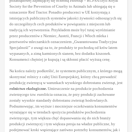
pozarządowej zajmującej się ochroną zwierząt – RCPSA czyli Royal
Society for the Prevention of Cruelty to Animals lub ubiegają się o
oznaczenie Red Tractor. Ponadto producenci w UE korzystają z
istniejących publicznych systemów jakości żywności odnoszących się
do szczególnych cech produktów w powiązaniu z miejscem lub
tradycją ich wytworzenia. Przykładem może być tutaj wyróżnianie
przez producentów z Niemiec, Austrii, Francji i Włoch mleka i
przetworów mleczarskich oznaczeniem „Gwarantowana Tradycyjna
Specjalność” z uwagi na to, że produkty te pochodzą od krów latem
wypasanych, a zimą karmionych sianem, bez dodatku kiszonek.
Konsumenci chętniej je kupują i są skłonni płacić wyższą cenę.
Na końcu należy podkreślić, że systemem publicznym, z którego mogą
skorzystać rolnicy z całej Unii Europejskiej, którzy chcą prowadzić
produkcję zwierzęcą w warunkach wysokiego dobrostanu zwierząt, jest
rolnictwo ekologiczne.
Umieszczenie na produkcie pochodzenia
zwierzęcego tzw. euroliścia oznacza, że przy produkcji zachowane
zostały wysokie standardy dobrostanu zwierząt hodowlanych.
Podsumowując, im wyższe i mocniejsze oczekiwania konsumentów
wyrażające się w trendach spożycia produktów pochodzenia
zwierzęcego, tym większa chęć dopasowania się do nich branży
produkcji zwierzęcej i tym większa presja na władze publiczne, by
podejmować kroki wspierające zarówno potrzeby konsumentów, jak i