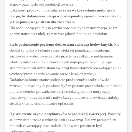
etapów przemysłowej produkcji zwierząt.
Lokalność produkcji pozwala także na
wykorzystanie mobilnych
ubojni, by dokonywać uboju w profesjonalny sposób i w warunkach
jak najmniejszego stresu dla zwierzęcia.
Dla osób jedzących mięso ważna powinna być też informacja, że im
gorszy transport i ubój, tym niższa jakość finalnego produktu.
Stałe podnoszenie poziomu dobrostanu zwierząt hodowlanych
. Nie
chodzi tu tylko o żądanie coraz większej penalizacji okrutnego
zachowania wobec zwierząt, ale przede wszystkim, o nakłanianie
władz publicznych do budowania jak najlepiej funkcjonującego
systemu kontroli dobrostanu zwierząt hodowlanych pozwalającego na
wychwytywanie i redukowanie niewłaściwych praktyk.
Dodatkowo humanitarne podejście producentów i rolników do
zwierząt hodowlanych powinno być wspierane przez władze publiczne
poprzez szeroko prowadzone akcje edukacyjne oraz motywację
finansową – utrzymywanie najwyższego dobrostanu zwierząt stałoby
się dzięki temu ekonomicznie opłacalne.
Ograniczenie użycia antybiotyków w produkcji zwierzęcej.
Powody
są oczywiste: troska o zdrowie ludzi i zwierząt. Należy pamiętać, że
obornik zawierający pozostałości leków nie powinien być
wykorzystywany jako nawóz.