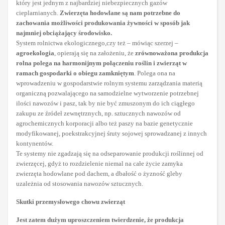
który jest jednym z najbardziej niebezpiecznych gazów
cieplarnianych.
Zwierzęta hodowlane są nam potrzebne do
zachowania możliwości produkowania żywności w sposób jak
najmniej obciążający środowisko.
System rolnictwa ekologicznego,
czy też – mówiąc szerzej –
agroekologia
, opierają się na założeniu, że
zrównoważona produkcja
rolna polega na harmonijnym połączeniu roślin i zwierząt w
ramach gospodarki o obiegu zamkniętym
. Polega ona na
wprowadzeniu w gospodarstwie rolnym systemu zarządzania materią
organiczną pozwalającego na samodzielne wytworzenie potrzebnej
ilości nawozów i pasz, tak by nie być zmuszonym do ich ciągłego
zakupu ze źródeł zewnętrznych, np. sztucznych nawozów od
agrochemicznych korporacji albo też paszy na bazie genetycznie
modyfikowanej, poekstrakcyjnej śruty sojowej sprowadzanej z innych
kontynentów.
Te systemy nie zgadzają się na odseparowanie produkcji roślinnej od
zwierzęcej, gdyż to rozdzielenie niemal na całe życie zamyka
zwierzęta hodowlane pod dachem, a dbałość o żyzność gleby
uzależnia od stosowania nawozów sztucznych.
Skutki przemysłowego chowu zwierząt
Jest zatem dużym uproszczeniem twierdzenie, że produkcja