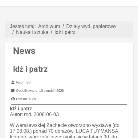
Jesteś tutaj:
Archiwum
Działy wyd. papierowe
Nauka i sztuka
Idź i patrz
News
Idź i patrz
Szczegóły
Autor:
red.
Opublikowano: 10 sierpień 2026
Odsłon: 4989
Idź i patrz
Autor:
red. 2008-06-03
W warszawskiej Zachęcie otworzono wystawę (do
17.08.08.) ponad 70 obrazów. LUCA TUYMANSA,
którego twórczość przyczyniła się w latach 90. do