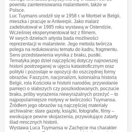
powrotu zainteresowania malarstwem, także w
Polsce.
Luc Tuymans urodził się w 1958 r. w Mortsel w Belgii,
mieszka i pracuje w Antwerpii. Jako malarz
zadebiutował w 1985 roku wystawą w Ostendzie.
Wcześniej eksperymentował też z filmem.
W swych dziełach artysta bada możliwości
reprezentacji w malarstwie. Jego metoda twórcza
polega na redukowaniu tematu do kadru, fragmentu.
Sens przedstawienia wynika z braku, pustki.
Tematyka jego dzieł najczęściej dotyczy najnowszej
historii postrzeganej w ujęciu katastroficznym oraz
polityki i pozostaje w opozycji do oszczędnej formy
obrazów. Faszyzm, nacjonalizm, kolonialna historia
Belgii, rola Kościoła w historii narodów, przywołanie
pamięci o słabszych czy poszkodowanych, poczucie
braku, próby wyrażenia niewyrażalnych przeżyć – to
najpopularniejsze motywy w twórczości Tuymansa.
Źródłem jego obrazów są najczęściej materiały
archiwalne: stare gazety, książki, fotografie, filmy –
ewokujące pewne skojarzenia, przywołujące zatarty
ślad mrocznych historii.
Wystawa Luca Tuymansa w Zachęcie ma charakter