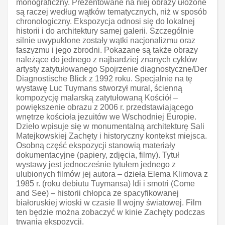
monograficzny. Prezentowane na niej obrazy ułożone
są raczej według wątków tematycznych, niż w sposób
chronologiczny. Ekspozycja odnosi się do lokalnej
historii i do architektury samej galerii. Szczególnie
silnie uwypuklone zostały wątki nacjonalizmu oraz
faszyzmu i jego zbrodni. Pokazane są także obrazy
należące do jednego z najbardziej znanych cyklów
artysty zatytułowanego Spojrzenie diagnostyczne/Der
Diagnostische Blick z 1992 roku. Specjalnie na tę
wystawę Luc Tuymans stworzył mural, ścienną
kompozycję malarską zatytułowaną Kościół –
powiększenie obrazu z 2006 r. przedstawiającego
wnętrze kościoła jezuitów we Wschodniej Europie.
Dzieło wpisuje się w monumentalną architekturę Sali
Matejkowskiej Zachęty i historyczny kontekst miejsca.
Osobną część ekspozycji stanowią materiały
dokumentacyjne (papiery, zdjęcia, filmy). Tytuł
wystawy jest jednocześnie tytułem jednego z
ulubionych filmów jej autora – dzieła Elema Klimova z
1985 r. (roku debiutu Tuymansa) Idi i smotri (Come
and See) – historii chłopca ze spacyfikowanej
białoruskiej wioski w czasie II wojny światowej. Film
ten będzie można zobaczyć w kinie Zachęty podczas
trwania ekspozycji.