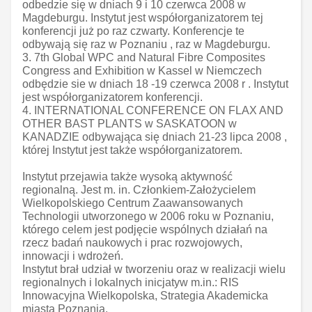
odbedzie się w dniach 9 i 10 czerwca 2008 w
Magdeburgu. Instytut jest współorganizatorem tej
konferencji już po raz czwarty. Konferencje te
odbywają się raz w Poznaniu , raz w Magdeburgu.
3. 7th Global WPC and Natural Fibre Composites
Congress and Exhibition w Kassel w Niemczech
odbędzie sie w dniach 18 -19 czerwca 2008 r . Instytut
jest współorganizatorem konferencji.
4. INTERNATIONAL CONFERENCE ON FLAX AND
OTHER BAST PLANTS w SASKATOON w
KANADZIE odbywająca się dniach 21-23 lipca 2008 ,
której Instytut jest także współorganizatorem.
Instytut przejawia także wysoką aktywność
regionalną. Jest m. in. Członkiem-Założycielem
Wielkopolskiego Centrum Zaawansowanych
Technologii utworzonego w 2006 roku w Poznaniu,
którego celem jest podjęcie wspólnych działań na
rzecz badań naukowych i prac rozwojowych,
innowacji i wdrożeń.
Instytut brał udział w tworzeniu oraz w realizacji wielu
regionalnych i lokalnych inicjatyw m.in.: RIS
Innowacyjna Wielkopolska, Strategia Akademicka
miasta Poznania.