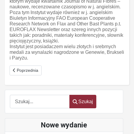
którym wydaje kwartalnik Journal of Natural Fibres –
naukowe, recenzowane czasopismo w j. angielskim.
Poza tym Instytut wydaje również w j. angielskim
Biuletyn Informacyjny FAO European Cooperative
Research Network on Flax and Other Bast Plants p.t.
EUROFLAX Newsletter oraz szereg innych pozycji
takich jak: poradniki, materiały konferencyjne, słownik
pięciojęzyczny, książki.
Instytut jest posiadaczem wielu złotych i srebrnych
medali za wynalazki nagrodzone w Genewie, Brukseli
i Paryżu.
Poprzednia strona: PEARL - innowacyjne rozwiązanie w zarządz
Poprzednia
Szukaj
Szukaj
Nowe wydanie