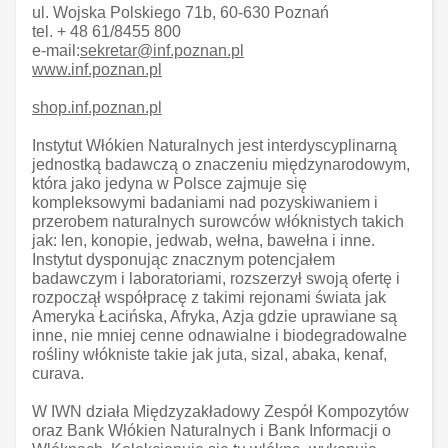
ul. Wojska Polskiego 71b, 60-630 Poznań
tel. + 48 61/8455 800
e-mail:
sekretar@inf.poznan.pl
www.inf.poznan.pl
shop.inf.poznan.pl
Instytut Włókien Naturalnych jest interdyscyplinarną
jednostką badawczą o znaczeniu międzynarodowym,
która jako jedyna w Polsce zajmuje się
kompleksowymi badaniami nad pozyskiwaniem i
przerobem naturalnych surowców włóknistych takich
jak: len, konopie, jedwab, wełna, bawełna i inne.
Instytut dysponując znacznym potencjałem
badawczym i laboratoriami, rozszerzył swoją ofertę i
rozpoczął współpracę z takimi rejonami świata jak
Ameryka Łacińska, Afryka, Azja gdzie uprawiane są
inne, nie mniej cenne odnawialne i biodegradowalne
rośliny włókniste takie jak juta, sizal, abaka, kenaf,
curava.
W IWN działa Międzyzakładowy Zespół Kompozytów
oraz Bank Włókien Naturalnych i Bank Informacji o