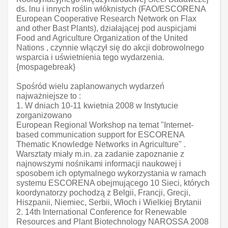
ds. lnu i innych roślin włóknistych (FAO/ESCORENA
European Cooperative Research Network on Flax
and other Bast Plants), działającej pod auspicjami
Food and Agriculture Organization of the United
Nations , czynnie włączył się do akcji dobrowolnego
wsparcia i uświetnienia tego wydarzenia.
{mospagebreak}
Spośród wielu zaplanowanych wydarzeń
najważniejsze to :
1. W dniach 10-11 kwietnia 2008 w Instytucie
zorganizowano
European Regional Workshop na temat "Internet-
based communication support for ESCORENA
Thematic Knowledge Networks in Agriculture" .
Warsztaty miały m.in. za zadanie zapoznanie z
najnowszymi nośnikami informacji naukowej i
sposobem ich optymalnego wykorzystania w ramach
systemu ESCORENA obejmującego 10 Sieci, których
koordynatorzy pochodzą z Belgii, Francji, Grecji,
Hiszpanii, Niemiec, Serbii, Włoch i Wielkiej Brytanii
2. 14th International Conference for Renewable
Resources and Plant Biotechnology NAROSSA 2008