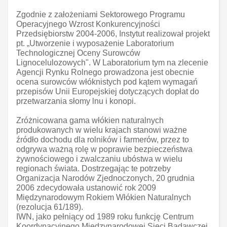
Zgodnie z założeniami Sektorowego Programu
Operacyjnego Wzrost Konkurencyjności
Przedsiębiorstw 2004-2006, Instytut realizował projekt
pt. „Utworzenie i wyposażenie Laboratorium
Technologicznej Oceny Surowców
Lignocelulozowych". W Laboratorium tym na zlecenie
Agencji Rynku Rolnego prowadzona jest obecnie
ocena surowców włóknistych pod kątem wymagań
przepisów Unii Europejskiej dotyczących dopłat do
przetwarzania słomy lnu i konopi.
Zróżnicowana gama włókien naturalnych
produkowanych w wielu krajach stanowi ważne
źródło dochodu dla rolników i farmerów, przez to
odgrywa ważną rolę w poprawie bezpieczeństwa
żywnościowego i zwalczaniu ubóstwa w wielu
regionach świata. Dostrzegając te potrzeby
Organizacja Narodów Zjednoczonych, 20 grudnia
2006 zdecydowała ustanowić rok 2009
Międzynarodowym Rokiem Włókien Naturalnych
(rezolucja 61/189).
IWN, jako pełniący od 1989 roku funkcję Centrum
Koordynacyjnego Międzynarodowej Sieci Badawczej