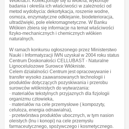
Włóknach. Kolekcjonuje się tu włókna, wykonuje
badania i określa ich właściwości w zależności od
metod wydobycia: dekortykacja, roszenie wodne,
osmoza, enzymatyczne odklejanie, biodeterioracja,
ultradźwięki, pole elekromagnetyczne. W Banku
Włókien zbiera się informacje na temat właściwości
fizyko-mechanicznych i chemicznych włókien
naturalnych.
W ramach konkursu ogłoszonego przez Ministerstwo
Nauki i Informatyzacji IWN uzyskał w 2004 roku status
Centrum Doskonałości CELLUBAST - Naturalne
Lignocelulozowe Surowce Włókniste.
Celem działalności Centrum jest opracowywanie i
transfer wysoko zaawansowanych technologii i
produktów dotyczących pozyskiwania i przerobu
surowców włóknistych do wytwarzania:
· materiałów tekstylnych przyjaznych dla fizjologii
organizmu człowieka,
· materiałów na cele przemysłowe ( kompozyty,
celuloza, energia odnawialna),
· przetwórstwa produktów ubocznych, w tym nasion
oleistych (lnu i konopi) na cele przemysłu
farmaceutycznego, spożywczego i kosmetycznego.