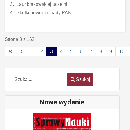
Laur krakowskiej uczelni
Skutki powodzi - rady PAN
Strona 3 z 162
1
2
3
4
5
6
7
8
9
10
Szukaj
Szukaj
Nowe wydanie