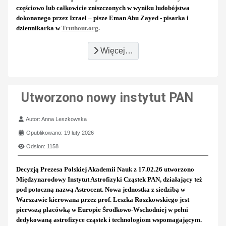
częściowo lub całkowicie zniszczonych w wyniku ludobójstwa
dokonanego przez Izrael – pisze Eman Abu Zayed - pisarka i
dziennikarka w
Truthout.org.
Więcej…
Utworzono nowy instytut PAN
Szczegóły
Autor:
Anna Leszkowska
Opublikowano: 19 luty 2026
Odsłon: 1158
Decyzją Prezesa Polskiej Akademii Nauk z 17.02.26 utworzono
Międzynarodowy Instytut Astrofizyki Cząstek PAN, działający też
pod potoczną nazwą Astrocent. Nowa jednostka z siedzibą w
Warszawie kierowana przez prof. Leszka Roszkowskiego jest
pierwszą placówką w Europie Środkowo-Wschodniej w pełni
dedykowaną astrofizyce cząstek i technologiom wspomagającym.