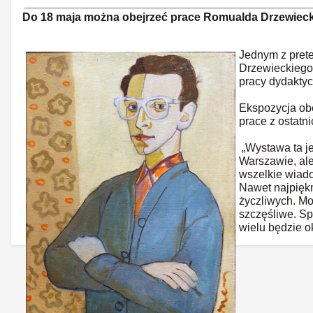
Do 18 maja można obejrzeć prace Romualda Drzewieckie
Jednym z pret
Drzewieckiego 
pracy dydaktyc
Ekspozycja obe
prace z ostatn
„Wystawa ta je
Warszawie, ale
wszelkie wiado
Nawet najpiękn
życzliwych. Mo
szczęśliwe. Sp
wielu będzie o