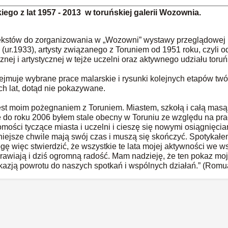
go z lat 1957 - 2013 w toruńskiej galerii Wozownia.
ekstów do zorganizowania w „Wozowni” wystawy przeglądowej b
(ur.1933), artysty związanego z Toruniem od 1951 roku, czyli 
znej i artystycznej w tejże uczelni oraz aktywnego udziału tor
jmuje wybrane prace malarskie i rysunki kolejnych etapów twó
ich lat, dotąd nie pokazywane.
st moim pożegnaniem z Toruniem. Miastem, szkołą i całą masą
 do roku 2006 byłem stale obecny w Toruniu ze względu na prac
mości tyczące miasta i uczelni i cieszę się nowymi osiągnięcia
iejsze chwile mają swój czas i muszą się skończyć. Spotykałem 
gę więc stwierdzić, że wszystkie te lata mojej aktywności we 
rawiają i dziś ogromną radość. Mam nadzieję, że ten pokaz mo
kazją powrotu do naszych spotkań i wspólnych działań.” (Romu