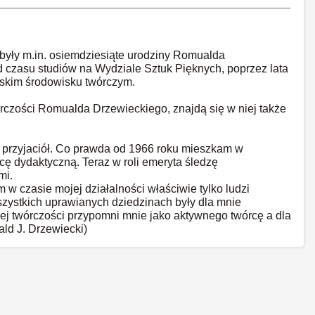
yły m.in. osiemdziesiąte urodziny Romualda
od czasu studiów na Wydziale Sztuk Pięknych, poprzez lata
uńskim środowisku twórczym.
rczości Romualda Drzewieckiego, znajdą się w niej także
 przyjaciół. Co prawda od 1966 roku mieszkam w
ę dydaktyczną. Teraz w roli emeryta śledzę
mi.
w czasie mojej działalności właściwie tylko ludzi
wszystkich uprawianych dziedzinach były dla mnie
jej twórczości przypomni mnie jako aktywnego twórcę a dla
ald J. Drzewiecki)