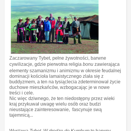
Zaczarowany Tybet, pełne żywotności, barwne
cywilizacje, gdzie pierwotna religia
bonu
zawierająca
elementy szamanizmu i animizmu w okresie feudalnej
dominacji kościoła lamaistycznego zlała się z
buddyzmem, a ten na tysiąclecia zdeterminował życie
duchowe mieszkańców, wzbogacając je w nowe
treści i cele.
Nic więc dziwnego, że ten niedostępny przez wieki
kraj przykuwał uwagę wielu osób oraz budzi
nieustające zainteresowanie, fascynuje swą
tajemnicą...
Wystawa
Tybet. W drodze do Kumbum
to barwny