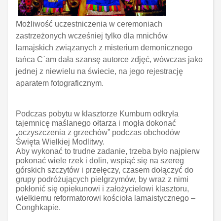
Możliwość uczestniczenia w ceremoniach
zastrzeżonych wcześniej tylko dla mnichów
lamajskich związanych z misterium demonicznego
tańca C`am dała szansę autorce zdjęć, wówczas jako
jednej z niewielu na świecie, na jego rejestrację
aparatem fotograficznym.
Podczas pobytu w klasztorze Kumbum odkryła
tajemnicę maślanego ołtarza i mogła dokonać
„oczyszczenia z grzechów” podczas obchodów
Święta Wielkiej Modlitwy.
Aby wykonać to trudne zadanie, trzeba było najpierw
pokonać wiele rzek i dolin, wspiąć się na szereg
górskich szczytów i przełęczy, czasem dołączyć do
grupy podróżujących pielgrzymów, by wraz z nimi
pokłonić się opiekunowi i założycielowi klasztoru,
wielkiemu reformatorowi kościoła lamaistycznego –
Conghkapie.