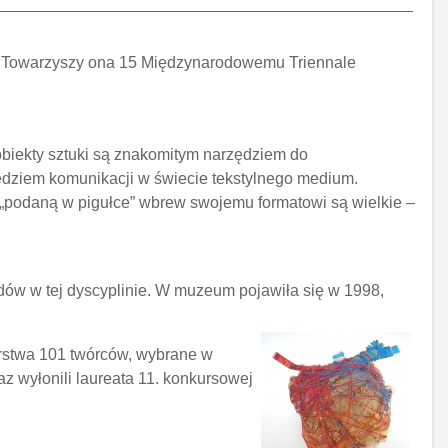
. Towarzyszy ona 15 Międzynarodowemu Triennale
 obiekty sztuki są znakomitym narzędziem do
ędziem komunikacji w świecie tekstylnego medium.
 „podaną w pigułce” wbrew swojemu formatowi są wielkie –
dów w tej dyscyplinie. W muzeum pojawiła się w 1998,
orstwa 101 twórców, wybrane w
az wyłonili laureata 11. konkursowej