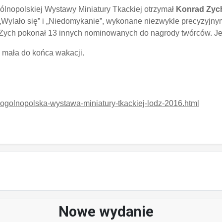
lnopolskiej Wystawy Miniatury Tkackiej otrzymał
Konrad Zyc
ylało się” i „Niedomykanie”, wykonane niezwykle precyzyjnym
Zych pokonał 13 innych nominowanych do nagrody twórców. Jest 
 mała do końca wakacji.
ogolnopolska-wystawa-miniatury-tkackiej-lodz-2016.html
Nowe wydanie