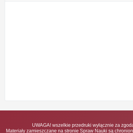
UWAGA! wszelkie przedruki wyłącznie za zgodą
Materiały zamieszczane na stronie Spraw Nauki są chronio