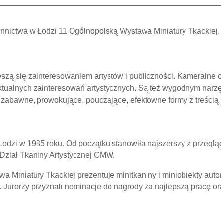
nictwa w Łodzi 11 Ogólnopolską Wystawa Miniatury Tkackiej
ieszą się zainteresowaniem artystów i publiczności. Kameralne
aktualnych zainteresowań artystycznych. Są też wygodnym narz
 zabawne, prowokujące, pouczające, efektowne formy z treścią
odzi w 1985 roku. Od początku stanowiła najszerszy z przeglą
 Dział Tkaniny Artystycznej CMW.
 Miniatury Tkackiej prezentuje minitkaniny i miniobiekty aut
y. Jurorzy przyznali nominacje do nagrody za najlepszą pracę or