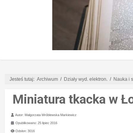
Jesteś tutaj:
Archiwum
Działy wyd. elektron.
Nauka i s
Miniatura tkacka w Ł
Szczegóły
Autor:
Małgorzata Wróblewska Markiewicz
Opublikowano: 25 lipiec 2016
Odsłon: 3016