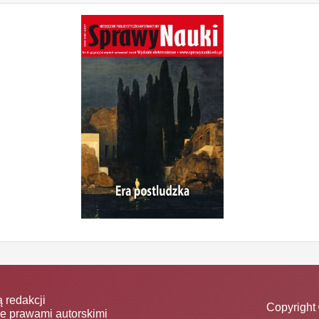
 redakcji
Copyright 
ne prawami autorskimi