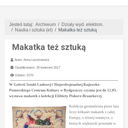
Jesteś tutaj:
Archiwum
Działy wyd. elektron.
Nauka i sztuka (el)
Makatka też sztuką
Makatka też sztuką
Szczegóły
Autor:
Anna Leszkowska
Opublikowano: 26 kwiecień 2017
Odsłon: 2270
W Galerii Sztuki Ludowej i Nieprofesjonalnej Kujawsko-
Pomorskiego Centrum Kultury w Bydgoszczy czynna jest do 12.05.
wystawa makatek z kolekcji Elżbiety Piskorz-Branekovej.
Kolekcja gromadzona przez lata
liczy kilkaset makatek z całej
Europy, o różnej tematyce, z
których większość powstała w