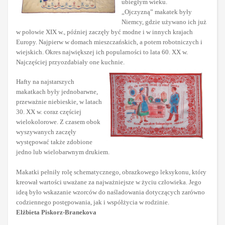
ubiegłym wieku.
„Ojczyzną” makatek były
Niemcy, gdzie używano ich już
w połowie XIX w., później zaczęły być modne i w innych krajach
Europy. Najpierw w domach mieszczańskich, a potem robotniczych i
wiejskich. Okres największej ich popularności to lata 60. XX w.
Najczęściej przyozdabiały one kuchnie.
Hafty na najstarszych
makatkach były jednobarwne,
przeważnie niebieskie, w latach
30. XX w. coraz częściej
wielokolorowe. Z czasem obok
wyszywanych zaczęły
występować także zdobione
jedno lub wielobarwnym drukiem.
Makatki pełniły rolę schematycznego, obrazkowego leksykonu, który
kreował wartości uważane za najważniejsze w życiu człowieka. Jego
ideą było wskazanie wzorców do naśladowania dotyczących zarówno
codziennego postępowania, jak i współżycia w rodzinie.
Elżbieta Piskorz-Branekova