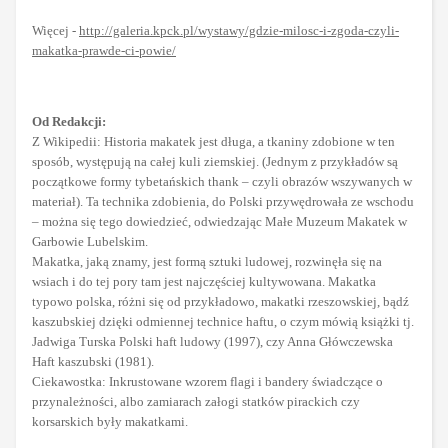
Więcej -
http://galeria.kpck.pl/wystawy/gdzie-milosc-i-zgoda-czyli-
makatka-prawde-ci-powie/
Od Redakcji:
Z Wikipedii: Historia makatek jest długa, a tkaniny zdobione w ten
sposób, występują na całej kuli ziemskiej. (Jednym z przykładów są
początkowe formy tybetańskich thank – czyli obrazów wszywanych w
materiał). Ta technika zdobienia, do Polski przywędrowała ze wschodu
– można się tego dowiedzieć, odwiedzając Małe Muzeum Makatek w
Garbowie Lubelskim.
Makatka, jaką znamy, jest formą sztuki ludowej, rozwinęła się na
wsiach i do tej pory tam jest najczęściej kultywowana. Makatka
typowo polska, różni się od przykładowo, makatki rzeszowskiej, bądź
kaszubskiej dzięki odmiennej technice haftu, o czym mówią książki tj.
Jadwiga Turska Polski haft ludowy (1997), czy Anna Główczewska
Haft kaszubski (1981).
Ciekawostka: Inkrustowane wzorem flagi i bandery świadczące o
przynależności, albo zamiarach załogi statków pirackich czy
korsarskich były makatkami.