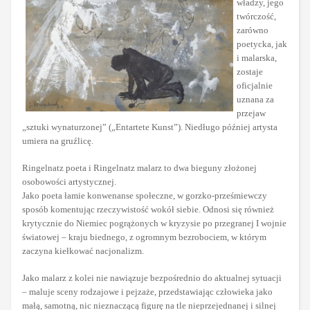
władzy, jego
twórczość,
zarówno
poetycka, jak
i malarska,
zostaje
oficjalnie
uznana za
przejaw
„sztuki wynaturzonej” („Entartete Kunst”). Niedługo później artysta
umiera na gruźlicę.
Ringelnatz poeta i Ringelnatz malarz to dwa bieguny złożonej
osobowości artystycznej.
Jako poeta łamie konwenanse społeczne, w gorzko-prześmiewczy
sposób komentując rzeczywistość wokół siebie. Odnosi się również
krytycznie do Niemiec pogrążonych w kryzysie po przegranej I wojnie
światowej – kraju biednego, z ogromnym bezrobociem, w którym
zaczyna kiełkować nacjonalizm.
Jako malarz z kolei nie nawiązuje bezpośrednio do aktualnej sytuacji
– maluje sceny rodzajowe i pejzaże, przedstawiając człowieka jako
małą, samotną, nic nieznaczącą figurę na tle nieprzejednanej i silnej