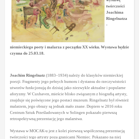
twórczości
Joachima
Ringelnatza
-
niemieckiego poety i malarza z początku XX wieku. Wystawa będzie
czynna do 25.03.18.
Joachim Ringelnatz
(1883–1934) należy do klasyków niemieckiej
poezji. Fragmenty jego pełnych humoru i dystansu do rzeczywistości
utworów funkcjonują do dzisiaj jako niezwykle aktualne i popularne
aforyzmy. W Cuxhaven, mieście blisko związanym z biografią artysty,
znajduje się poświęcone jego postaci muzeum. Ringelnatz był również
malarzem, jego obrazy są jednak mało znane. Dopiero w 2016 roku
Centrum Sztuk Prześladowanych w Solingen pokazało pierwszą
retrospektywną prezentację jego malarstwa.
Wystawa w MOCAK-u jest z kolei pierwszą współczesną prezentacją
twórczości tego artysty poza granicami Niemiec. Pokazano na niej