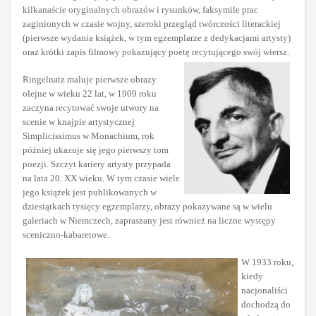
kilkanaście oryginalnych obrazów i rysunków, faksymile prac
zaginionych w czasie wojny, szeroki przegląd twórczości literackiej
(pierwsze wydania książek, w tym egzemplarze z dedykacjami artysty)
oraz krótki zapis filmowy pokazujący poetę recytującego swój wiersz.
Ringelnatz maluje pierwsze obrazy
olejne w wieku 22 lat, w 1909 roku
zaczyna recytować swoje utwory na
scenie w knajpie artystycznej
Simplicissimus w Monachium, rok
później ukazuje się jego pierwszy tom
poezji. Szczyt kariery artysty przypada
na lata 20. XX wieku. W tym czasie wiele
jego książek jest publikowanych w
dziesiątkach tysięcy egzemplarzy, obrazy pokazywane są w wielu
galeriach w Niemczech, zapraszany jest również na liczne występy
sceniczno-kabaretowe.
W 1933 roku,
kiedy
nacjonaliści
dochodzą do