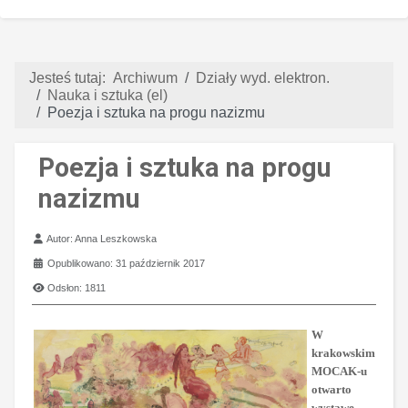
Jesteś tutaj:
Archiwum
Działy wyd. elektron.
Nauka i sztuka (el)
Poezja i sztuka na progu nazizmu
Poezja i sztuka na progu
nazizmu
Szczegóły
Autor:
Anna Leszkowska
Opublikowano: 31 październik 2017
Odsłon: 1811
W
krakowskim
MOCAK-u
otwarto
wystawę