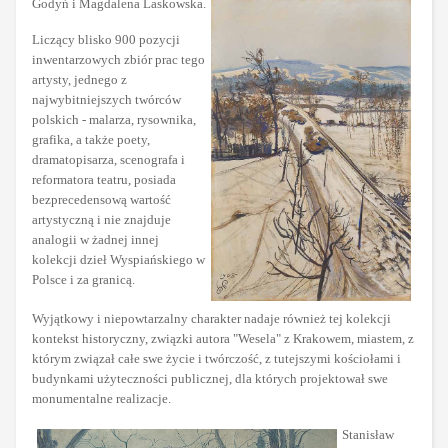
Godyń i Magdalena Laskowska.
Liczący blisko 900 pozycji
inwentarzowych zbiór prac tego
artysty, jednego z
najwybitniejszych twórców
polskich - malarza, rysownika,
grafika, a także poety,
dramatopisarza, scenografa i
reformatora teatru, posiada
bezprecedensową wartość
artystyczną i nie znajduje
analogii w żadnej innej
kolekcji dzieł Wyspiańskiego w
Polsce i za granicą.
Wyjątkowy i niepowtarzalny charakter nadaje również tej kolekcji
kontekst historyczny, związki autora "Wesela" z Krakowem, miastem, z
którym związał całe swe życie i twórczość, z tutejszymi kościołami i
budynkami użyteczności publicznej, dla których projektował swe
monumentalne realizacje.
Stanisław