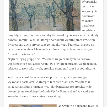
Wyspiański
jeszcze za
swego życia
podarował
Muzeum
pastelowe
arcydzieła:
projekty witraży do okien katedry krakowskiej. W roku śmierci artysty
powstał komitet, w skład którego wchodzili wybitni przedstawiciele
ówczesnego życia artystycznego i naukowego Krakowa, mający na
celu gromadzenie w Muzeum Narodowym spuścizny po zmarłym
"czwartym wieszczu".
Najliczniejszą grupą dzieł Wyspiańskiego zebranych do czasów
współczesnych jest zbiór rysunków ołówkiem, tuszem, węglem, m.in.
szkice z czasów szkolnych, projekty scenograficzne i typograficzne.
Wybitna jest kolekcja malarstwa portretowego i pejzażowego,
wykonana pastelami, w której to technice Stanisław Wyspiański
osiągnął absolutne mistrzostwo, jak również zespół projektów do
dekoracji krakowskiego kościoła Ojców Franciszkanów, katedry na
Wawelu i Domu Towarzystwa Lekarskiego.
Na wystawie pokazano również