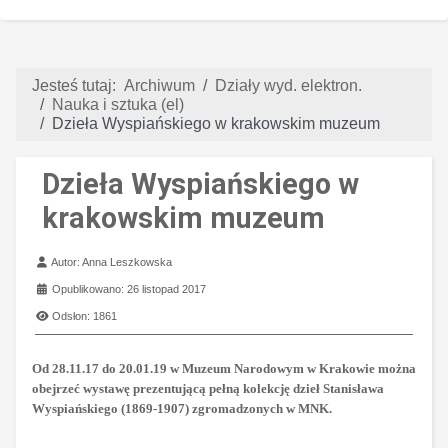
Jesteś tutaj:
Archiwum
Działy wyd. elektron.
Nauka i sztuka (el)
Dzieła Wyspiańskiego w krakowskim muzeum
Dzieła Wyspiańskiego w
krakowskim muzeum
Szczegóły
Autor:
Anna Leszkowska
Opublikowano: 26 listopad 2017
Odsłon: 1861
Od 28.11.17 do 20.01.19 w Muzeum Narodowym w Krakowie można
obejrzeć wystawę prezentującą pełną kolekcję dzieł Stanisława
Wyspiańskiego (1869-1907) zgromadzonych w MNK.