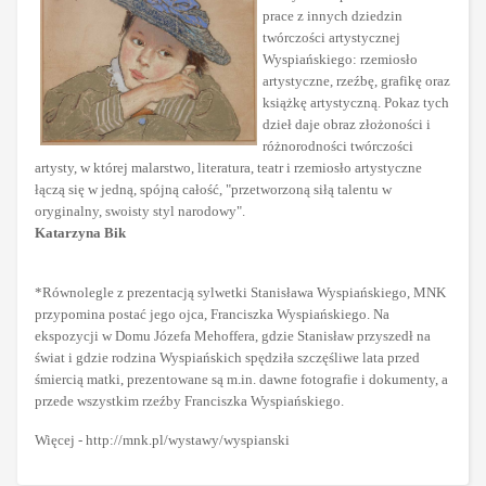
prace z innych dziedzin
twórczości artystycznej
Wyspiańskiego: rzemiosło
artystyczne, rzeźbę, grafikę oraz
książkę artystyczną. Pokaz tych
dzieł daje obraz złożoności i
różnorodności twórczości
artysty, w której malarstwo, literatura, teatr i rzemiosło artystyczne
łączą się w jedną, spójną całość, "przetworzoną siłą talentu w
oryginalny, swoisty styl narodowy".
Katarzyna Bik
*Równolegle z prezentacją sylwetki Stanisława Wyspiańskiego, MNK
przypomina postać jego ojca, Franciszka Wyspiańskiego. Na
ekspozycji w Domu Józefa Mehoffera, gdzie Stanisław przyszedł na
świat i gdzie rodzina Wyspiańskich spędziła szczęśliwe lata przed
śmiercią matki, prezentowane są m.in. dawne fotografie i dokumenty, a
przede wszystkim rzeźby Franciszka Wyspiańskiego.
Więcej - http://mnk.pl/wystawy/wyspianski