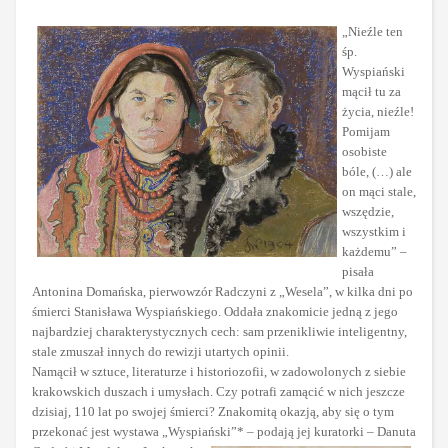
„Nieźle ten
śp.
Wyspiański
mącił tu za
życia, nieźle!
Pomijam
osobiste
bóle, (…) ale
on mąci stale,
wszędzie,
wszystkim i
każdemu” –
pisała
Antonina Domańska, pierwowzór Radczyni z „Wesela”, w kilka dni po
śmierci Stanisława Wyspiańskiego. Oddała znakomicie jedną z jego
najbardziej charakterystycznych cech: sam przenikliwie inteligentny,
stale zmuszał innych do rewizji utartych opinii.
Namącił w sztuce, literaturze i historiozofii, w zadowolonych z siebie
krakowskich duszach i umysłach. Czy potrafi zamącić w nich jeszcze
dzisiaj, 110 lat po swojej śmierci? Znakomitą okazją, aby się o tym
przekonać jest wystawa „Wyspiański”* – podają jej kuratorki – Danuta