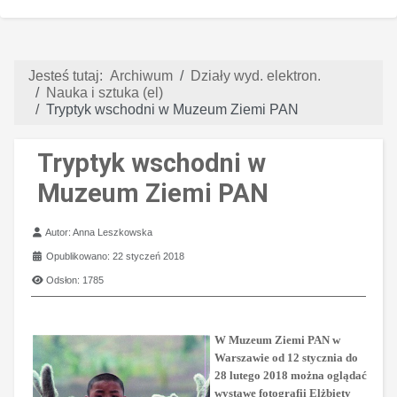
Jesteś tutaj:
Archiwum
Działy wyd. elektron.
Nauka i sztuka (el)
Tryptyk wschodni w Muzeum Ziemi PAN
Tryptyk wschodni w
Muzeum Ziemi PAN
Szczegóły
Autor:
Anna Leszkowska
Opublikowano: 22 styczeń 2018
Odsłon: 1785
W Muzeum Ziemi PAN w
Warszawie od 12 stycznia do
28 lutego 2018 można oglądać
wystawę fotografii Elżbiety