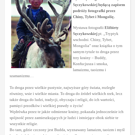
Sęczykowskiej będącą zapisem
podróży fotografki przez
Chiny, Tybet i Mongolię.
Wystawa fotografii
Elżbiety
Sęczykowskiej
pt. „Tryptyk
wschodni. Chiny, Tybet,
Mongolia” oraz książka o tym
samym tytule to droga przez
trzy krainy – Buddy,
Konfucjusza i smoka,
lamaizmu, taoizmu i
szamanizmu…
To droga przez wielkie pustynie, najwyższe góry świata, rozległe
równiny, wsie i wielkie miasta. To droga do źródeł wielkich rzek, lecz
także droga do ludzi, tradycji, obyczaju i religii, do ich wartości,
pamięci przodków i wielkiej prawdy o życiu!
Wędrówka przez te jakże odmienne krainy, pokazała jednocześnie ich
spójność przez zamieszkujących je ludzi i istniejące obok siebie te
wszystkie religie.
Bo tam, gdzie czczony jest Budda, wyznawany lamaizm, taoizm i myśl