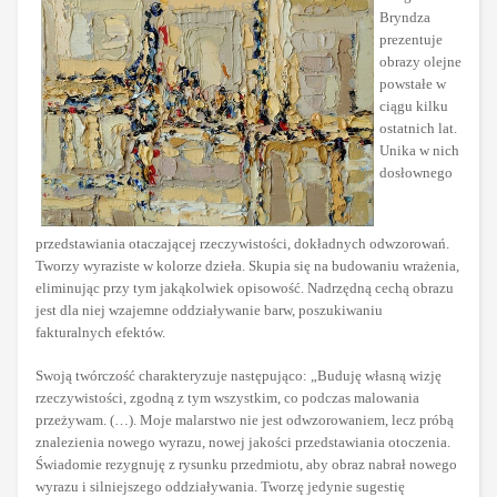
Bryndza
prezentuje
obrazy olejne
powstałe w
ciągu kilku
ostatnich lat.
Unika w nich
dosłownego
przedstawiania otaczającej rzeczywistości, dokładnych odwzorowań.
Tworzy wyraziste w kolorze dzieła. Skupia się na budowaniu wrażenia,
eliminując przy tym jakąkolwiek opisowość. Nadrzędną cechą obrazu
jest dla niej wzajemne oddziaływanie barw, poszukiwaniu
fakturalnych efektów.
Swoją twórczość charakteryzuje następująco: „Buduję własną wizję
rzeczywistości, zgodną z tym wszystkim, co podczas malowania
przeżywam. (…). Moje malarstwo nie jest odwzorowaniem, lecz próbą
znalezienia nowego wyrazu, nowej jakości przedstawiania otoczenia.
Świadomie rezygnuję z rysunku przedmiotu, aby obraz nabrał nowego
wyrazu i silniejszego oddziaływania. Tworzę jedynie sugestię