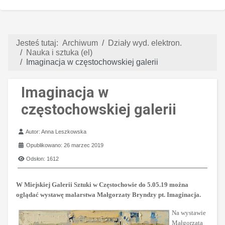
Jesteś tutaj:
Archiwum
Działy wyd. elektron.
Nauka i sztuka (el)
Imaginacja w częstochowskiej galerii
Imaginacja w
częstochowskiej galerii
Szczegóły
Autor:
Anna Leszkowska
Opublikowano: 26 marzec 2019
Odsłon: 1612
W Miejskiej Galerii Sztuki w Częstochowie do 5.05.19 można
oglądać wystawę malarstwa Małgorzaty Bryndzy pt. Imaginacja.
Na wystawie
Małgorzata