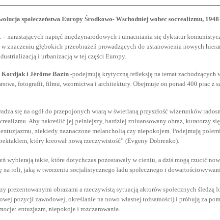
wolucja społeczeństwa Europy Środkowo- Wschodniej wobec socrealizmu, 1948
. – narastających napięć międzynarodowych i umacniania się dyktatur komunisty
a w znaczeniu głębokich przeobrażeń prowadzących do ustanowienia nowych hierarch
strializacją i urbanizacją w tej części Europy.
 Kordjak i Jérôme Bazin
-
podejmują krytyczną refleksję na temat zachodzących 
rstwa, fotografii, filmu, wzornictwa i architektury. Obejmuje on ponad 400 prac 
adza się na ogół do przepojonych wiarą w świetlaną przyszłość wizerunków radosn
crealizmu. Aby nakreślić jej pełniejszy, bardziej zniuansowany obraz, kuratorzy s
entuzjazmu, niekiedy naznaczone melancholią czy niepokojem. Podejmują polemi
spektaklem, który kreował nową rzeczywistość” (Evgeny Dobrenko).
ń wybierają takie, które dotychczas pozostawały w cieniu, a dziś mogą rzucić nowe
ę na roli, jaką w tworzeniu socjalistycznego ładu społecznego i dowartościowywa
y prezentowanymi obrazami a rzeczywistą sytuacją aktorów społecznych śledzą l
owej pozycji zawodowej, określanie na nowo własnej tożsamości) i próbują za po
ocje: entuzjazm, niepokoje i rozczarowania.