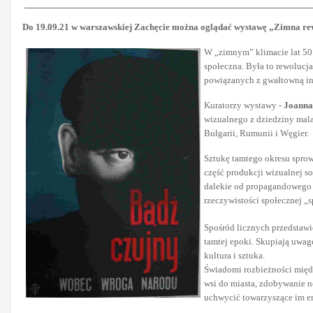
Do 19.09.21 w warszawskiej Zachęcie można oglądać wystawę „Zimna re
W „zimnym” klimacie lat 50
społeczna. Była to rewolucj
powiązanych z gwałtowną indu
Kuratorzy wystawy -
Joanna
wizualnego z dziedziny mala
Bułgarii, Rumunii i Węgier.
Sztukę tamtego okresu sprow
część produkcji wizualnej so
dalekie od propagandowego 
rzeczywistości społecznej „
Spośród licznych przedstawie
tamtej epoki. Skupiają uwag
kultura i sztuka.
Świadomi rozbieżności międz
wsi do miasta, zdobywanie n
uchwycić towarzyszące im em