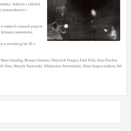
 władzy. Jednym z założeń
j różnorodności i
 w tamtych czasach pojęcie
o klimatu zamrożenia
 w rewolucję lat 50. i
 Hans Grundig, Renato Guttuso, Wojciech Fangor, Emil Filla, Arno Fischer,
lli Sitte, Henryk Stażewski, Władysław Strzemiński, Alina Szapocznikow, Jiří