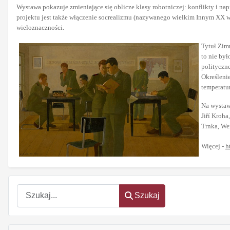
Wystawa pokazuje zmieniające się oblicze klasy robotniczej: konflikty i nap
projektu jest także włączenie socrealizmu (nazywanego wielkim Innym XX wie
wieloznaczności.
Tytuł Zim
to nie by
polityczne
Określeni
temperatu
Na wystawi
Jiří Kroha
Trnka, We
Więcej -
h
Szukaj
Szukaj