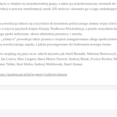
ięcia w obrębie tej niejednorodnej grupy, a także jej niejednoznaczny stosunek do
ku) w procesy transformacji sztuki XX stulecia i ukazanie go w jego zaskakujące
na rewolucja odnosi się oczywiście do kontekstu politycznego zimnej wojny (choć
ło w użyciu językach krajów Europy Środkowo-Wschodniej), a przede wszystkim d
go epoki stalinizmu: aktów arbitralnej przemocy i strachu.
e „zimny/a” prowokuje także pytania o stopień zaangażowania całego społeczeństwa
rę rewolucyjnego zapału, z jakim przystępowano do budowania nowego świata.
e znajdują się prace m.in. takich artystów jak Aurél Bernáth, Walerian Borowczyk,
, Jan Lenica, Max Lingner, János Mattis-Teutsch, Andrzej Munk, Evelyn Richter, Wi
rner Tübke, Kurt Weiler, Andrzej Wróblewski, Karel Zeman.
ttps://zacheta.art.pl/pl/wystawy/cold-revolution