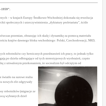
–1959”.
cznych – w krajach Europy Środkowo-Wschodniej dokonała się rewolucja
ii społecznych i urzeczywistnienia „dyktatury proletariatu”, ściśle
wówczas przemian, obrazując ich skalę i dynamikę za pomocą materiału
z sześciu krajów dawnego bloku wschodniego: Polski, Czechosłowacji, NRD,
ych robotników czy heroicznych przedstawień ich pracy, to jednak tylko
ięgają po dzieła odbiegające od tych stereotypowych wyobrażeń, często
kę z utrwalonym przekonaniem, że socrealizm był odciętym od
 światło na surowe realia
niu nowych elit odgrywały
osy robotników (migracje ze
mocą wybranych dzieł