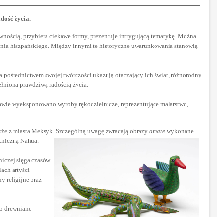
dość życia.
arwnością, przybiera ciekawe formy, prezentuje intrygującą tematykę. Można
enia hiszpańskiego. Między innymi te historyczne uwarunkowania stanowią
a pośrednictwem swojej twórczości ukazują otaczający ich świat, różnorodny
ełniona prawdziwą radością życia.
tawie wyeksponowano wyroby rękodzielnicze, reprezentujące malarstwo,
akże z miasta Meksyk. Szczególną uwagę zwracają obrazy
amate
wykonane
etniczną Nahua.
niczej sięga czasów
ach artyści
y religijne oraz
to drewniane