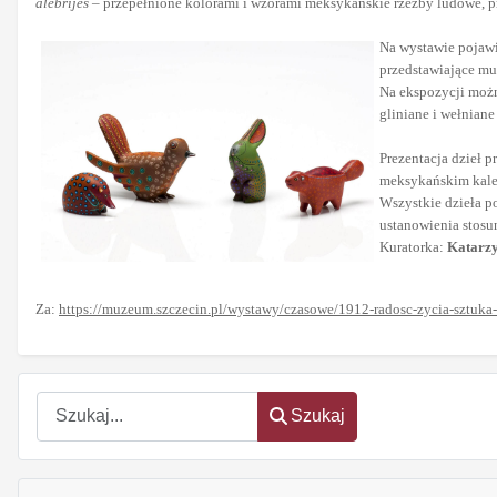
alebrijes
– przepełnione kolorami i wzorami meksykańskie rzeźby ludowe, pre
Na wystawie pojawi
przedstawiające m
Na ekspozycji możn
gliniane i wełnian
Prezentacja dzieł 
meksykańskim kalen
Wszystkie dzieła p
ustanowienia stos
Kuratorka:
Katarz
Za:
https://muzeum.szczecin.pl/wystawy/czasowe/1912-radosc-zycia-sztuka
Szukaj
Szukaj