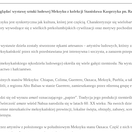
ądać wystawę sztuki ludowej Meksyku z kolekcji Stanisława Kasprzyka pn. Ra
ku jest synkretyczna jak kultura, której jest częścią. Charakteryzuje się wielob
ory wywodzące się z wielkich prekolumbijskich cywilizacji oraz motywy pochodz
wystawie dzieła zostały stworzone rękami artesanos – artystów ludowych, którzy z
sykańskość przez nich przedstawiana jest intensywna i soczysta, a zarazem przep
meksykańskiego rękodzieła ludowego) określa się wiele gałęzi rzemiosła. Na wys
kactwo i hafciarstwo.
óżnych stanów Meksyku: Chiapas, Colima, Guerrero, Oaxaca, Meksyk, Puebla, a t
litli, z regionu Alto Balsas w stanie Guerrero, zamieszkanego przez rdzenną grupę 
zi się od wyrazu
amatl
oznaczającego „papier”. Tradycja jego produkcji rzemieśl
 Twórczość
amate
wśród Nahua narodziła się w latach 60. XX wieku. Na swoich dzieł
ienne mieszkańców meksykańskiej prowincji, lokalne święta, obrzędy, zabawy, scen
erzęta.
przez artystów z położonego w południowym Meksyku stanu Oaxaca. Część z nich 