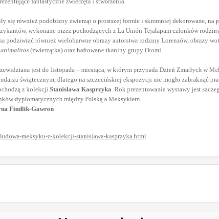
zentujące fantastyczne zwierzęta i stworzenia.
ły się również podobizny zwierząt o prostszej formie i skromniej dekorowane, na 
uzykantów, wykonane przez pochodzących z La Unión Tejalapam członków rodziny
a podziwiać również wielobarwne obrazy autorstwa rodziny Lorenzów, obrazy wo
e
animalitos
(zwierzątka) oraz haftowane tkaniny grupy Otomí.
przewidziana jest do listopada – miesiąca, w którym przypada Dzień Zmarłych w Me
darzu świątecznym, dlatego na szczecińskiej ekspozycji nie mogło zabraknąć pra
ochodzą z kolekcji
Stanisława Kasprzyka
. Rok prezentowania wystawy jest szcz
unków dyplomatycznych między Polską a Meksykiem.
yna Findlik-Gawron
-ludowa-meksyku-z-kolekcji-stanislawa-kasprzyka.html