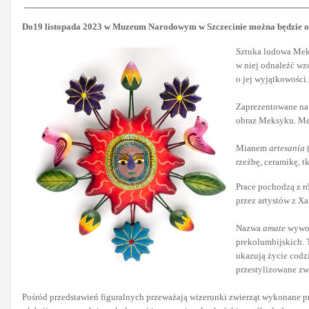
Do19 listopada 2023 w Muzeum Narodowym w Szczecinie można będzie ogl
Sztuka ludowa Meksy
w niej odnaleźć wz
o jej wyjątkowości.
Zaprezentowane na 
obraz Meksyku. Mek
Mianem
artesanía
(
rzeźbę, ceramikę, t
Prace pochodzą z r
przez artystów z Xa
Nazwa
amate
wywod
prekolumbijskich.
ukazują życie codz
przestylizowane zwi
Pośród przedstawień figuralnych przeważają wizerunki zwierząt wykonane 