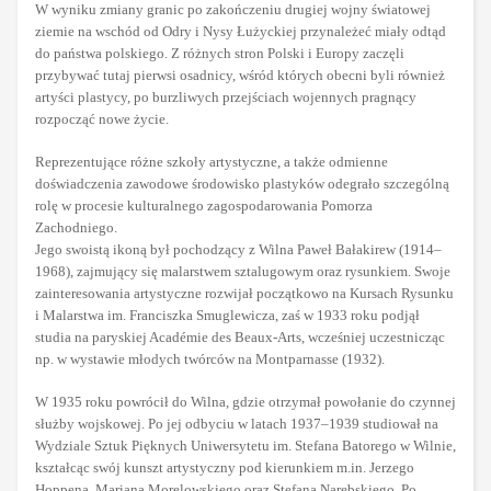
W wyniku zmiany granic po zakończeniu drugiej wojny światowej
ziemie na wschód od Odry i Nysy Łużyckiej przynależeć miały odtąd
do państwa polskiego. Z różnych stron Polski i Europy zaczęli
przybywać tutaj pierwsi osadnicy, wśród których obecni byli również
artyści plastycy, po burzliwych przejściach wojennych pragnący
rozpocząć nowe życie.
Reprezentujące różne szkoły artystyczne, a także odmienne
doświadczenia zawodowe środowisko plastyków odegrało szczególną
rolę w procesie kulturalnego zagospodarowania Pomorza
Zachodniego.
Jego swoistą ikoną był pochodzący z Wilna Paweł Bałakirew (1914–
1968), zajmujący się malarstwem sztalugowym oraz rysunkiem. Swoje
zainteresowania artystyczne rozwijał początkowo na Kursach Rysunku
i Malarstwa im. Franciszka Smuglewicza, zaś w 1933 roku podjął
studia na paryskiej Académie des Beaux-Arts, wcześniej uczestnicząc
np. w wystawie młodych twórców na Montparnasse (1932).
W 1935 roku powrócił do Wilna, gdzie otrzymał powołanie do czynnej
służby wojskowej. Po jej odbyciu w latach 1937–1939 studiował na
Wydziale Sztuk Pięknych Uniwersytetu im. Stefana Batorego w Wilnie,
kształcąc swój kunszt artystyczny pod kierunkiem m.in. Jerzego
Hoppena, Mariana Morelowskiego oraz Stefana Narębskiego. Po