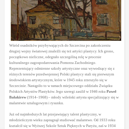
Wśród osadników przybywających do Szczecina po zakończeniu
drugiej wojny światowej znaleźli się też artyści plastycy. Ich grono,
początkowo nieliczne, odegrało szczególną rolę w procesie
kulturalnego zagospodarowania Pomorza Zachodniego.
Reprezentujący odmienne szkoły artystyczne oraz wywodzący się z
różnych terenów przedwojennej Polski plastycy stali się pierwszym
środowiskiem artystycznym, które w 1945 roku zrzeszyło się w
Szczecinie. Nastąpiło to w ramach miejscowego oddziału Związku
Polskich Artystów Plastyków. Jego szeregi zasilił w 1946 roku
Paweł
Bałakirew
(1914–1968) – młody wileński artysta specjalizujący się w
malarstwie sztalugowym i rysunku.
Już od najmłodszych lat przejawiający talent plastyczny, w
młodzieńczym wieku zapragnął studiować malarstwo. Od 1933 roku
kształcił się w Wyższej Szkole Sztuk Pięknych w Paryżu, zaś w 1934