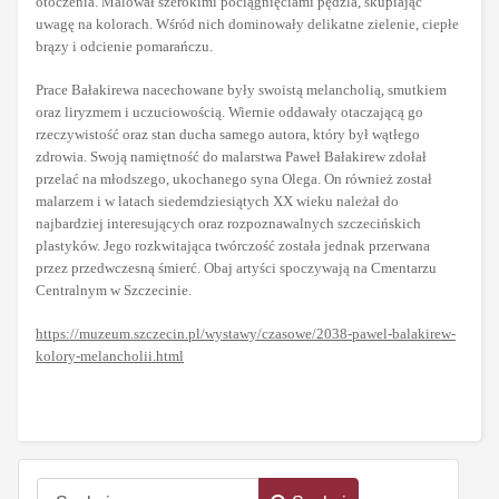
otoczenia. Malował szerokimi pociągnięciami pędzla, skupiając
uwagę na kolorach. Wśród nich dominowały delikatne zielenie, ciepłe
brązy i odcienie pomarańczu.
Prace Bałakirewa nacechowane były swoistą melancholią, smutkiem
oraz liryzmem i uczuciowością. Wiernie oddawały otaczającą go
rzeczywistość oraz stan ducha samego autora, który był wątłego
zdrowia. Swoją namiętność do malarstwa Paweł Bałakirew zdołał
przelać na młodszego, ukochanego syna Olega. On również został
malarzem i w latach siedemdziesiątych XX wieku należał do
najbardziej interesujących oraz rozpoznawalnych szczecińskich
plastyków. Jego rozkwitająca twórczość została jednak przerwana
przez przedwczesną śmierć. Obaj artyści spoczywają na Cmentarzu
Centralnym w Szczecinie.
https://muzeum.szczecin.pl/wystawy/czasowe/2038-pawel-balakirew-
kolory-melancholii.html
Szukaj