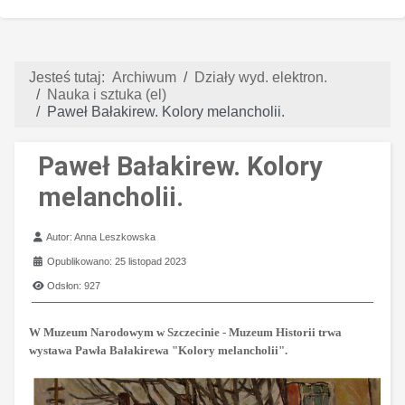
Jesteś tutaj:
Archiwum
Działy wyd. elektron.
Nauka i sztuka (el)
Paweł Bałakirew. Kolory melancholii.
Paweł Bałakirew. Kolory
melancholii.
Szczegóły
Autor:
Anna Leszkowska
Opublikowano: 25 listopad 2023
Odsłon: 927
W Muzeum Narodowym w Szczecinie - Muzeum Historii trwa
wystawa Pawła Bałakirewa "Kolory melancholii".