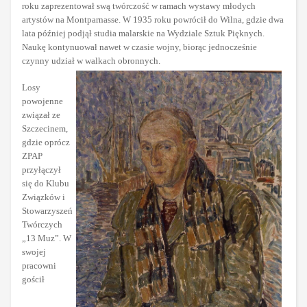
roku zaprezentował swą twórczość w ramach wystawy młodych
artystów na Montparnasse. W 1935 roku powrócił do Wilna, gdzie dwa
lata później podjął studia malarskie na Wydziale Sztuk Pięknych.
Naukę kontynuował nawet w czasie wojny, biorąc jednocześnie
czynny udział w walkach obronnych.
Losy
powojenne
związał ze
Szczecinem,
gdzie oprócz
ZPAP
przyłączył
się do Klubu
Związków i
Stowarzyszeń
Twórczych
„13 Muz”. W
swojej
pracowni
gościł