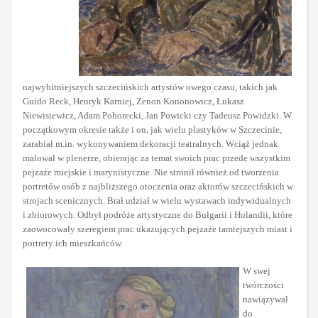
najwybitniejszych szczecińskich artystów owego czasu, takich jak
Guido Reck, Henryk Karniej, Zenon Kononowicz, Łukasz
Niewisiewicz, Adam Pohorecki, Jan Powicki czy Tadeusz Powidzki. W
początkowym okresie także i on, jak wielu plastyków w Szczecinie,
zarabiał m.in. wykonywaniem dekoracji teatralnych. Wciąż jednak
malował w plenerze, obierając za temat swoich prac przede wszystkim
pejzaże miejskie i marynistyczne. Nie stronił również od tworzenia
portretów osób z najbliższego otoczenia oraz aktorów szczecińskich w
strojach scenicznych. Brał udział w wielu wystawach indywidualnych
i zbiorowych. Odbył podróże artystyczne do Bułgarii i Holandii, które
zaowocowały szeregiem prac ukazujących pejzaże tamtejszych miast i
portrety ich mieszkańców.
W swej
twórczości
nawiązywał
do