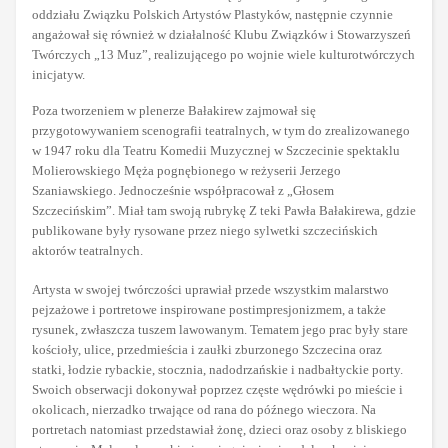
oddziału Związku Polskich Artystów Plastyków, następnie czynnie
angażował się również w działalność Klubu Związków i Stowarzyszeń
Twórczych „13 Muz”, realizującego po wojnie wiele kulturotwórczych
inicjatyw.
Poza tworzeniem w plenerze Bałakirew zajmował się
przygotowywaniem scenografii teatralnych, w tym do zrealizowanego
w 1947 roku dla Teatru Komedii Muzycznej w Szczecinie spektaklu
Molierowskiego Męża pognębionego w reżyserii Jerzego
Szaniawskiego. Jednocześnie współpracował z „Głosem
Szczecińskim”. Miał tam swoją rubrykę Z teki Pawła Bałakirewa, gdzie
publikowane były rysowane przez niego sylwetki szczecińskich
aktorów teatralnych.
Artysta w swojej twórczości uprawiał przede wszystkim malarstwo
pejzażowe i portretowe inspirowane postimpresjonizmem, a także
rysunek, zwłaszcza tuszem lawowanym. Tematem jego prac były stare
kościoły, ulice, przedmieścia i zaułki zburzonego Szczecina oraz
statki, łodzie rybackie, stocznia, nadodrzańskie i nadbałtyckie porty.
Swoich obserwacji dokonywał poprzez częste wędrówki po mieście i
okolicach, nierzadko trwające od rana do późnego wieczora. Na
portretach natomiast przedstawiał żonę, dzieci oraz osoby z bliskiego