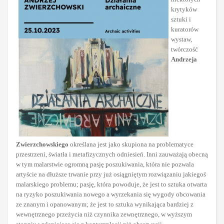
krytyków
sztuki i
kuratorów
wystaw,
twórczość
Andrzeja
Zwierzchowskiego
określana jest jako skupiona na problematyce
przestrzeni, światła i metafizycznych odniesień. Inni zauważają obecną
w tym malarstwie ogromną pasję poszukiwania, która nie pozwala
artyście na dłuższe trwanie przy już osiągniętym rozwiązaniu jakiegoś
malarskiego problemu; pasję, która powoduje, że jest to sztuka otwarta
na ryzyko poszukiwania nowego a wyrzekania się wygody obcowania
ze znanym i opanowanym; że jest to sztuka wynikająca bardziej z
wewnętrznego przeżycia niż czynnika zewnętrznego, w wyższym