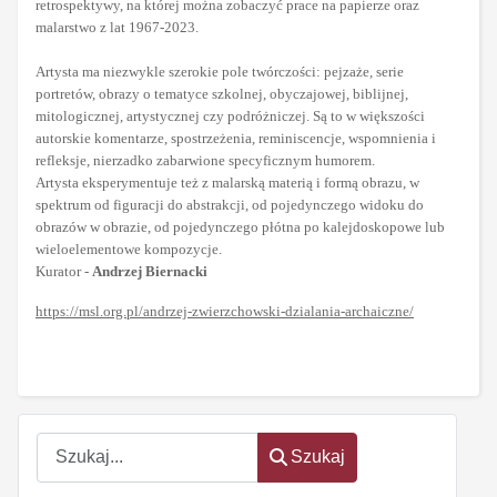
retrospektywy, na której można zobaczyć prace na papierze oraz
malarstwo z lat 1967-2023.
Artysta ma niezwykle szerokie pole twórczości: pejzaże, serie
portretów, obrazy o tematyce szkolnej, obyczajowej, biblijnej,
mitologicznej, artystycznej czy podróżniczej. Są to w większości
autorskie komentarze, spostrzeżenia, reminiscencje, wspomnienia i
refleksje, nierzadko zabarwione specyficznym humorem.
Artysta eksperymentuje też z malarską materią i formą obrazu, w
spektrum od figuracji do abstrakcji, od pojedynczego widoku do
obrazów w obrazie, od pojedynczego płótna po kalejdoskopowe lub
wieloelementowe kompozycje.
Kurator -
Andrzej Biernacki
https://msl.org.pl/andrzej-zwierzchowski-dzialania-archaiczne/
Szukaj
Szukaj