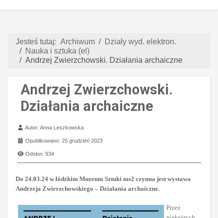
Jesteś tutaj:
Archiwum
Działy wyd. elektron.
Nauka i sztuka (el)
Andrzej Zwierzchowski. Działania archaiczne
Andrzej Zwierzchowski.
Działania archaiczne
Szczegóły
Autor:
Anna Leszkowska
Opublikowano: 25 grudzień 2023
Odsłon: 934
Do 24.03.24 w łódzkim Muzeum Sztuki ms2 czynna jest wystawa
Andrzeja Zwierzchowskiego – Działania archaiczne.
Przez
niektórych