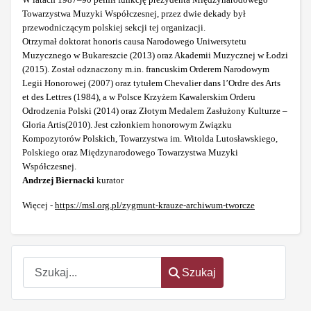
Towarzystwa Muzyki Współczesnej, przez dwie dekady był
przewodniczącym polskiej sekcji tej organizacji.
Otrzymał doktorat honoris causa Narodowego Uniwersytetu
Muzycznego w Bukareszcie (2013) oraz Akademii Muzycznej w Łodzi
(2015). Został odznaczony m.in. francuskim Orderem Narodowym
Legii Honorowej (2007) oraz tytułem Chevalier dans l’Ordre des Arts
et des Lettres (1984), a w Polsce Krzyżem Kawalerskim Orderu
Odrodzenia Polski (2014) oraz Złotym Medalem Zasłużony Kulturze –
Gloria Artis(2010). Jest członkiem honorowym Związku
Kompozytorów Polskich, Towarzystwa im. Witolda Lutosławskiego,
Polskiego oraz Międzynarodowego Towarzystwa Muzyki
Współczesnej.
Andrzej Biernacki
kurator
Więcej -
https://msl.org.pl/zygmunt-krauze-archiwum-tworcze
Szukaj
Szukaj