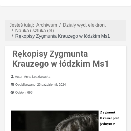
Jesteś tutaj:
Archiwum
Działy wyd. elektron.
Nauka i sztuka (el)
Rękopisy Zygmunta Krauzego w łódzkim Ms1
Rękopisy Zygmunta
Krauzego w łódzkim Ms1
Szczegóły
Autor:
Anna Leszkowska
Opublikowano: 23 październik 2024
Odsłon: 693
Zygmunt
Krauze jest
jednym z