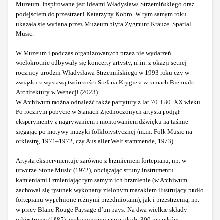
Muzeum. Inspirowane jest ideami Władysława Strzemińskiego oraz
podejściem do przestrzeni Katarzyny Kobro. W tym samym roku
ukazała się wydana przez Muzeum płyta Zygmunt Krauze. Spatial
Music.
W Muzeum i podczas organizowanych przez nie wydarzeń
wielokrotnie odbywały się koncerty artysty, m.in. z okazji setnej
rocznicy urodzin Władysława Strzemińskiego w 1993 roku czy w
związku z wystawą twórczości Stefana Krygiera w ramach Biennale
Architektury w Wenecji (2023).
W Archiwum można odnaleźć także partytury z lat 70. i 80. XX wieku.
Po rocznym pobycie w Stanach Zjednoczonych artysta podjął
eksperymenty z nagrywaniem i montowaniem dźwięku na taśmie
sięgając po motywy muzyki folklorystycznej (m.in. Folk Music na
orkiestrę, 1971–1972, czy Aus aller Welt stammende, 1973).
Artysta eksperymentuje zarówno z brzmieniem fortepianu, np. w
utworze Stone Music (1972), obciążając struny instrumentu
kamieniami i zmieniając tym samym ich brzmienie (w Archiwum
zachował się rysunek wykonany zielonym mazakiem ilustrujący pudło
fortepianu wypełnione rożnymi przedmiotami), jak i przestrzenią, np.
w pracy Blanc-Rouge Paysage d’un pays: Na dwa wielkie składy
orkiestrowe (1985), wykonywanej przez około 300 muzyków