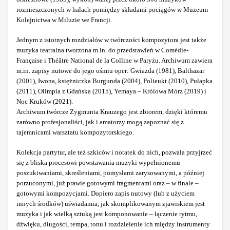
rozmieszczonych w halach pomiędzy składami pociągów w Muzeum
Kolejnictwa w Miluzie we Francji.
Jednym z istotnych rozdziałów w twórczości kompozytora jest także
muzyka teatralna tworzona m.in. do przedstawień w Comédie-
Française i Théâtre National de la Colline w Paryżu. Archiwum zawiera
m.in. zapisy nutowe do jego ośmiu oper: Gwiazda (1981), Balthazar
(2001), Iwona, księżniczka Burgunda (2004), Polieukt (2010), Pułapka
(2011), Olimpia z Gdańska (2015), Yemaya – Królowa Mórz (2019) i
Noc Kruków (2021).
Archiwum twórcze Zygmunta Krauzego jest zbiorem, dzięki któremu
zarówno profesjonaliści, jak i amatorzy mogą zapoznać się z
tajemnicami warsztatu kompozytorskiego.
Kolekcja partytur, ale też szkiców i notatek do nich, pozwala przyjrzeć
się z bliska procesowi powstawania muzyki wypełnionemu
poszukiwaniami, skreśleniami, pomysłami zarysowanymi, a później
porzuconymi, już prawie gotowymi fragmentami oraz – w finale –
gotowymi kompozycjami. Dopiero zapis nutowy (lub z użyciem
innych środków) uświadamia, jak skomplikowanym zjawiskiem jest
muzyka i jak wielką sztuką jest komponowanie – łączenie rytmu,
dźwięku, długości, tempa, tonu i rozdzielenie ich między instrumenty