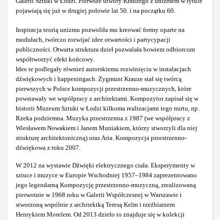
Galerii Sztuki w Łodzi. Pierwsze utwory Krauzego z unizmem w tytule
pojawiają się już w drugiej połowie lat 50. i na początku 60.
Inspiracja teorią unizmu pozwoliła mu kreować formy oparte na
modułach, twórczo rozwijać idee otwartości i partycypacji
publiczności. Otwarta struktura dzieł pozwalała bowiem odbiorcom
współtworzyć efekt końcowy.
Idee te podlegały również autorskiemu rozwinięciu w instalacjach
dźwiękowych i happeningach. Zygmunt Krauze stał się twórcą
pierwszych w Polsce kompozycji przestrzenno-muzycznych, które
powstawały we współpracy z architektami. Kompozytor zapisał się w
historii Muzeum Sztuki w Łodzi kilkoma realizacjami tego nurtu, np.
Rzeka podziemna. Muzyka przestrzenna z 1987 (we współpracy z
Wiesławem Nowakiem i Janem Muniakiem, którzy stworzyli dla niej
strukturę architektoniczną) oraz Aria. Kompozycja przestrzenno-
dźwiękowa z roku 2007.
W 2012 na wystawie Dźwięki elektrycznego ciała. Eksperymenty w
sztuce i muzyce w Europie Wschodniej 1957–1984 zaprezentowano
jego legendarną Kompozycję przestrzenno-muzyczną, zrealizowaną
pierwotnie w 1968 roku w Galerii Współczesnej w Warszawie i
stworzoną wspólnie z architektką Teresą Kelm i rzeźbiarzem
Henrykiem Morelem. Od 2013 dzieło to znajduje się w kolekcji