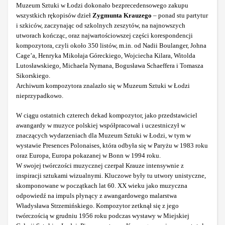
Muzeum Sztuki w Łodzi dokonało bezprecedensowego zakupu
wszystkich rękopisów dzieł
Zygmunta Krauzego
– ponad stu partytur
i szkiców, zaczynając od szkolnych zeszytów, na najnowszych
utworach kończąc, oraz najwartościowszej części korespondencji
kompozytora, czyli około 350 listów, m.in. od Nadii Boulanger, Johna
Cage’a, Henryka Mikołaja Góreckiego, Wojciecha Kilara, Witolda
Lutosławskiego, Michaela Nymana, Bogusława Schaeffera i Tomasza
Sikorskiego.
Archiwum kompozytora znalazło się w Muzeum Sztuki w Łodzi
nieprzypadkowo.
W ciągu ostatnich czterech dekad kompozytor, jako przedstawiciel
awangardy w muzyce polskiej współpracował i uczestniczył w
znaczących wydarzeniach dla Muzeum Sztuki w Łodzi, w tym w
wystawie Presences Polonaises, która odbyła się w Paryżu w 1983 roku
oraz Europa, Europa pokazanej w Bonn w 1994 roku.
W swojej twórczości muzycznej czerpał Krauze intensywnie z
inspiracji sztukami wizualnymi. Kluczowe były tu utwory unistyczne,
skomponowane w początkach lat 60. XX wieku jako muzyczna
odpowiedź na impuls płynący z awangardowego malarstwa
Władysława Strzemińskiego. Kompozytor zetknął się z jego
twórczością w grudniu 1956 roku podczas wystawy w Miejskiej