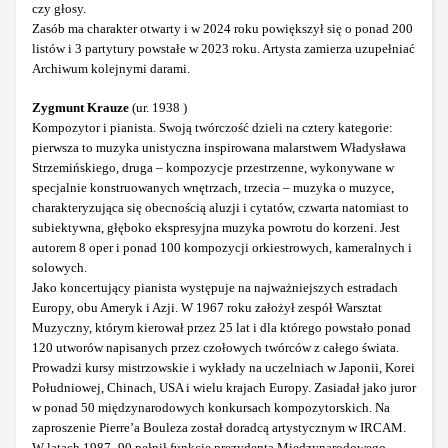
czy głosy.
Zasób ma charakter otwarty i w 2024 roku powiększył się o ponad 200
listów i 3 partytury powstałe w 2023 roku. Artysta zamierza uzupełniać
Archiwum kolejnymi darami.
Zygmunt Krauze
(ur. 1938 )
Kompozytor i pianista. Swoją twórczość dzieli na cztery kategorie:
pierwsza to muzyka unistyczna inspirowana malarstwem Władysława
Strzemińskiego, druga – kompozycje przestrzenne, wykonywane w
specjalnie konstruowanych wnętrzach, trzecia – muzyka o muzyce,
charakteryzująca się obecnością aluzji i cytatów, czwarta natomiast to
subiektywna, głęboko ekspresyjna muzyka powrotu do korzeni. Jest
autorem 8 oper i ponad 100 kompozycji orkiestrowych, kameralnych i
solowych.
Jako koncertujący pianista występuje na najważniejszych estradach
Europy, obu Ameryk i Azji. W 1967 roku założył zespół Warsztat
Muzyczny, którym kierował przez 25 lat i dla którego powstało ponad
120 utworów napisanych przez czołowych twórców z całego świata.
Prowadzi kursy mistrzowskie i wykłady na uczelniach w Japonii, Korei
Południowej, Chinach, USA i wielu krajach Europy. Zasiadał jako juror
w ponad 50 międzynarodowych konkursach kompozytorskich. Na
zaproszenie Pierre’a Bouleza został doradcą artystycznym w IRCAM.
W latach 1987–90 pełnił funkcję prezydenta Międzynarodowego