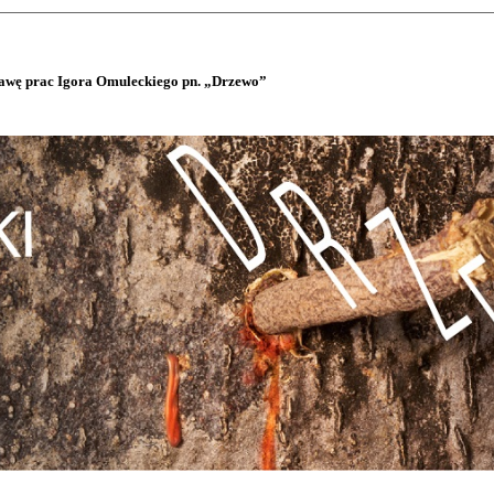
tawę prac Igora Omuleckiego pn. „Drzewo”