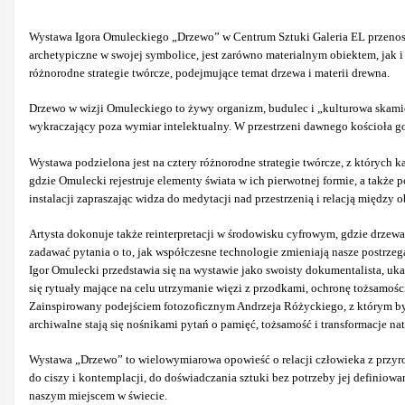
Wystawa Igora Omuleckiego „Drzewo” w Centrum Sztuki Galeria EL przenosi w 
archetypiczne w swojej symbolice, jest zarówno materialnym obiektem, jak i
różnorodne strategie twórcze, podejmujące temat drzewa i materii drewna.
Drzewo w wizji Omuleckiego to żywy organizm, budulec i „kulturowa skamieli
wykraczający poza wymiar intelektualny. W przestrzeni dawnego kościoła got
Wystawa podzielona jest na cztery różnorodne strategie twórcze, z których ka
gdzie Omulecki rejestruje elementy świata w ich pierwotnej formie, a także 
instalacji zapraszając widza do medytacji nad przestrzenią i relacją między o
Artysta dokonuje także reinterpretacji w środowisku cyfrowym, gdzie drzewa 
zadawać pytania o to, jak współczesne technologie zmieniają nasze postrzeg
Igor Omulecki przedstawia się na wystawie jako swoisty dokumentalista, uk
się rytuały mające na celu utrzymanie więzi z przodkami, ochronę tożsamości
Zainspirowany podejściem fotozoficznym Andrzeja Różyckiego, z którym był rod
archiwalne stają się nośnikami pytań o pamięć, tożsamość i transformacje nat
Wystawa „Drzewo” to wielowymiarowa opowieść o relacji człowieka z przyrodą,
do ciszy i kontemplacji, do doświadczania sztuki bez potrzeby jej definiowan
naszym miejscem w świecie.