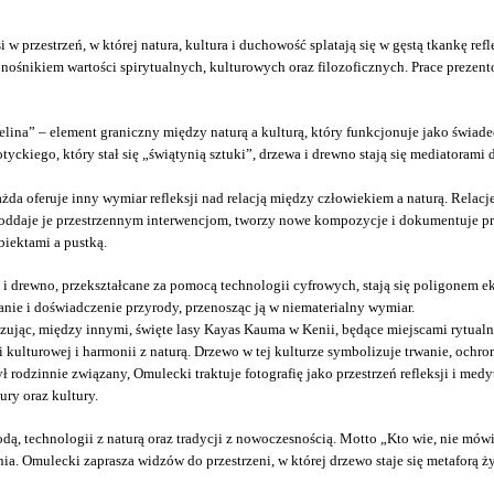
przestrzeń, w której natura, kultura i duchowość splatają się w gęstą tkankę refl
 nośnikiem wartości spirytualnych, kulturowych oraz filozoficznych. Prace prezent
na” – element graniczny między naturą a kulturą, który funkcjonuje jako świadect
yckiego, który stał się „świątynią sztuki”, drzewa i drewno stają się mediatorami
żda oferuje inny wymiar refleksji nad relacją między człowiekiem a naturą. Relacje
poddaje je przestrzennym interwencjom, tworzy nowe kompozycje i dokumentuje proce
biektami a pustką.
i drewno, przekształcane za pomocą technologii cyfrowych, stają się poligonem eks
anie i doświadczenie przyrody, przenosząc ją w niematerialny wymiar.
azując, między innymi, święte lasy Kayas Kauma w Kenii, będące miejscami rytual
 kulturowej i harmonii z naturą. Drzewo w tej kulturze symbolizuje trwanie, ochro
zinnie związany, Omulecki traktuje fotografię jako przestrzeń refleksji i medytacj
ury oraz kultury.
 technologii z naturą oraz tradycji z nowoczesnością. Motto „Kto wie, nie mówi; k
ia. Omulecki zaprasza widzów do przestrzeni, w której drzewo staje się metaforą życ