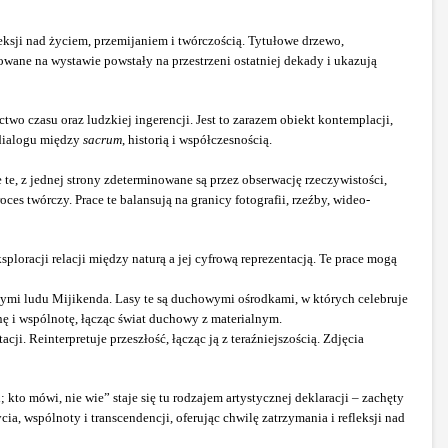
eksji nad życiem, przemijaniem i twórczością. Tytułowe drzewo,
owane na wystawie powstały na przestrzeni ostatniej dekady i ukazują
wo czasu oraz ludzkiej ingerencji. Jest to zarazem obiekt kontemplacji,
 dialogu między
sacrum
, historią i współczesnością.
 te, z jednej strony zdeterminowane są przez obserwację rzeczywistości,
s twórczy. Prace te balansują na granicy fotografii, rzeźby, wideo-
ploracji relacji między naturą a jej cyfrową reprezentacją. Te prace mogą
nymi ludu Mijikenda. Lasy te są duchowymi ośrodkami, w których celebruje
nę i wspólnotę, łącząc świat duchowy z materialnym.
i. Reinterpretuje przeszłość, łącząc ją z teraźniejszością. Zdjęcia
to mówi, nie wie” staje się tu rodzajem artystycznej deklaracji – zachęty
ia, wspólnoty i transcendencji, oferując chwilę zatrzymania i refleksji nad