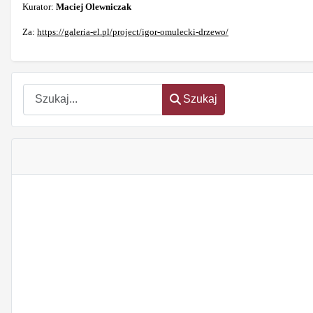
Kurator:
Maciej Olewniczak
Za:
https://galeria-el.pl/project/igor-omulecki-drzewo/
Szukaj
Szukaj