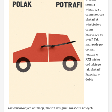
szumią
wierzby, a o
czym szepcze
plakat? A
właściwie o
czym
krzyczy, o co
pyta? Tak
naprawdę po
co nam
jeszcze w
XXI wieku
coś takiego
jak plakat?
Przecież w
dobie
zaawansowanych animacji, motion designu i rozkwitu nowych