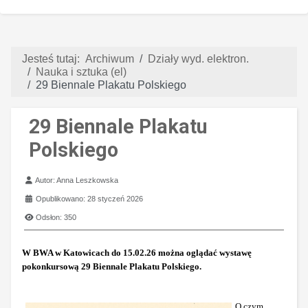
Jesteś tutaj:
Archiwum
Działy wyd. elektron.
Nauka i sztuka (el)
29 Biennale Plakatu Polskiego
29 Biennale Plakatu
Polskiego
Szczegóły
Autor:
Anna Leszkowska
Opublikowano: 28 styczeń 2026
Odsłon: 350
W BWA w Katowicach do 15.02.26 można oglądać wystawę
pokonkursową 29 Biennale Plakatu Polskiego.
O czym