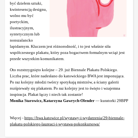
być dziełem sztuki,
kwintesencją designu,
wolno mu być
poetyckim,
ilustracyjnym,
syntetycznym lub
nonszalancko
lapidarnym. Kluczem jest różnorodność, i to jest właśnie siła
współczesnego plakatu, który poza bogactwem formalnym wciąż jest
przede wszystkim komunikatem.
Oto rozstrzygnięto kolejne – 29. już Biennale Plakatu Polskiego.
Liczba prac, które nadesłano do katowickiego BWA jest imponująca.
Po raz kolejny młodzi twórcy spotykają mistrzów, a ściany galerii
rozśpiewały się plakatem. Po raz kolejny jest to święto i wzajemna
inspiracja. Plakat łączy i niech tak zostanie!
Monika Starowicz, Katarzyna Gawrych-Olender
— kuratorki 29BPP
Więcej -
https://bwa.katowice.pl/wystawy-i-wydarzenia/29-biennale-
plakatu-polskiego-laureaci-i-wystawa-pokonkursowa/