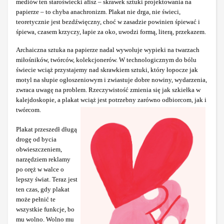
mediów ten staroświecki afisz – skrawek sztuki projektowania na
papierze – to chyba anachronizm. Plakat nie drga, nie świeci,
teoretycznie jest bezdźwięczny, choć w zasadzie powinien śpiewać i
śpiewa, czasem krzyczy, łapie za oko, uwodzi formą, literą, przekazem.
Archaiczna sztuka na papierze nadal wywołuje wypieki na twarzach
miłośników, twórców, kolekcjonerów. W technologicznym do bólu
świecie wciąż przystajemy nad skrawkiem sztuki, który łopocze jak
motyl na słupie ogłoszeniowym i zwiastuje dobre nowiny, wydarzenia,
zwraca uwagę na problem. Rzeczywistość zmienia się jak szkiełka w
kalejdoskopie, a plakat wciąż jest potrzebny zarówno odbiorcom, jak i
twórcom.
Plakat przeszedł długą
drogę od bycia
obwieszczeniem,
narzędziem reklamy
po oręż w walce o
lepszy świat. Teraz jest
ten czas, gdy plakat
może pełnić te
wszystkie funkcje, bo
mu wolno. Wolno mu