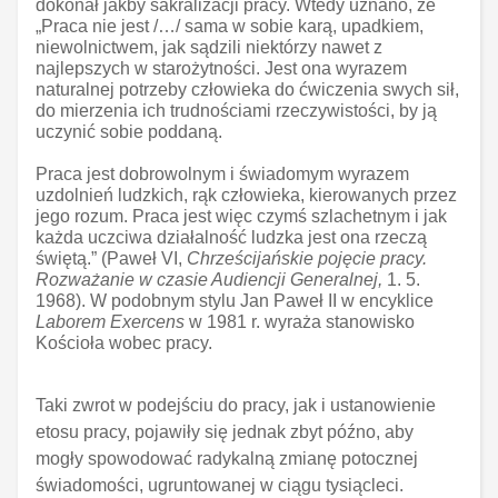
dokonał jakby sakralizacji pracy. Wtedy uznano, że
„Praca nie jest /…/ sama w sobie karą, upadkiem,
niewolnictwem, jak sądzili niektórzy nawet z
najlepszych w starożytności. Jest ona wyrazem
naturalnej potrzeby człowieka do ćwiczenia swych sił,
do mierzenia ich trudnościami rzeczywistości, by ją
uczynić sobie poddaną.
Praca jest dobrowolnym i świadomym wyrazem
uzdolnień ludzkich, rąk człowieka, kierowanych przez
jego rozum. Praca jest więc czymś szlachetnym i jak
każda uczciwa działalność ludzka jest ona rzeczą
świętą.”
(Paweł VI,
Chrześcijańskie pojęcie pracy.
Rozważanie w czasie Audiencji Generalnej,
1. 5.
1968). W podobnym stylu Jan Paweł II w encyklice
Laborem Exercens
w 1981 r.
wyraża stanowisko
Kościoła wobec pracy.
Taki zwrot w podejściu do pracy, jak i ustanowienie
etosu pracy, pojawiły się jednak zbyt późno, aby
mogły spowodować radykalną zmianę potocznej
świadomości, ugruntowanej w ciągu tysiącleci.