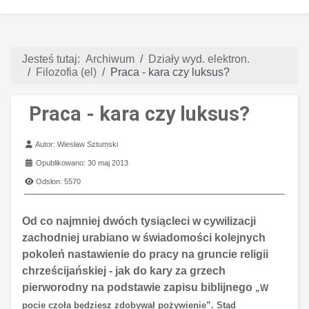
Jesteś tutaj:
Archiwum
Działy wyd. elektron.
Filozofia (el)
Praca - kara czy luksus?
Praca - kara czy luksus?
Szczegóły
Autor:
Wiesław Sztumski
Opublikowano: 30 maj 2013
Odsłon: 5570
Od co najmniej dwóch tysiącleci w cywilizacji
zachodniej urabiano w świadomości kolejnych
pokoleń nastawienie do pracy na gruncie religii
chrześcijańskiej - jak do kary za grzech
pierworodny na podstawie zapisu biblijnego
„
W
pocie czoła będziesz zdobywał pożywienie”.
Stąd