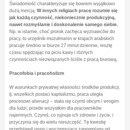
Świadomość charakteryzuje się bowiem wyjątkowo
dużą inercją.
W innych religiach pracę rozumie się
jak każdą czynność, niekoniecznie produkcyjną,
nawet rozmyślanie i doskonalenie samego siebie.
Np. w islamie, choć prorok zachęca wyznawców do
pracy, to urzędnik-muzułmanin w krajach arabskich
pracuje średnio w biurze 27 minut dziennie, resztę
czasu spędzając na piciu kawy i różnych
czynnościach niezwiązanych ściśle z pracą biurową.
Pracofobia i pracoholizm
W warunkach prywatnej własności środków produkcji,
tj. wszelkich postaci kapitalizmu, praca uległa
procesowi alienacji – stała się czymś obcym i wrogim
dla ludzi, przede wszystkim dla pracowników
najemnych. Czymś, co rujnuje ich zdrowie i życie, i
przyczynia się do wielu nieszczęść. Tę kwestię
przedstawił jasno i wyczerpująco zapomniany od