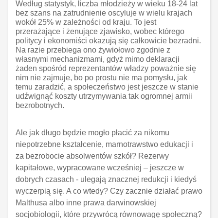
Według statystyk, liczba młodzieży w wieku 18-24 lat
bez szans na zatrudnienie oscyluje w wielu krajach
wokół 25% w zależności od kraju. To jest
przerażające i żenujące zjawisko, wobec którego
politycy i ekonomiści okazują się całkowicie bezradni.
Na razie przebiega ono żywiołowo zgodnie z
własnymi mechanizmami, gdyż mimo deklaracji
żaden spośród reprezentantów władzy poważnie się
nim nie zajmuje, bo po prostu nie ma pomysłu, jak
temu zaradzić, a społeczeństwo jest jeszcze w stanie
udźwignąć koszty utrzymywania tak ogromnej armii
bezrobotnych.
Ale jak długo będzie mogło płacić za nikomu
niepotrzebne kształcenie, marnotrawstwo edukacji i
za bezrobocie absolwentów szkół? Rezerwy
kapitałowe, wypracowane wcześniej – jeszcze w
dobrych czasach - ulegają znacznej redukcji i kiedyś
wyczerpią się. A co wtedy? Czy zacznie działać prawo
Malthusa albo inne prawa darwinowskiej
socjobiologii, które przywrócą równowagę społeczną?