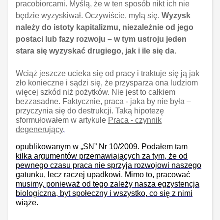
pracobiorcami. Myślą, że w ten sposób nikt ich nie
będzie wyzyskiwał. Oczywiście, mylą się.
Wyzysk
należy do istoty kapitalizmu, niezależnie od jego
postaci lub fazy rozwoju – w tym ustroju jeden
stara się wyzyskać drugiego, jak i ile się da.
Wciąż jeszcze ucieka się od pracy i traktuje się ją jak
zło konieczne i sądzi się, że przysparza ona ludziom
więcej szkód niż pożytków. Nie jest to całkiem
bezzasadne. Faktycznie, praca - jaka by nie była –
przyczynia się do destrukcji. Taką hipotezę
sformułowałem w artykule
Praca - czynnik
degenerujący
,
opublikowanym w „SN” Nr 10/2009. Podałem tam
kilka argumentów przemawiających za tym, że od
pewnego czasu praca nie sprzyja rozwojowi naszego
gatunku, lecz raczej upadkowi. Mimo to, pracować
musimy, ponieważ od tego zależy nasza egzystencja
biologiczna, byt społeczny i wszystko, co się z nimi
wiąże.