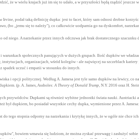
erdzić, że w wielu krajach już im się to udało, a w przyszłości będą rządzić jeszc
ia w Irvine, podał taką definicję dupka: jest to facet, który sam odnosi drobne kor
wo, (bo „jemu się to należy"), co całkowicie uodparnia go na dyskomfort, narzekani
go od niego. A narzekanie przez innych odczuwa jak brak dostatecznego szacunku d
e i warunkach społecznych panujących w dużych grupach. Ilość dupków we władzach 
y, instytucjach, organizacjach, wśród kolegów - ale najwięcej na szczeblach karier
z spadek uczuć i empatii w stosunku do innych.
owiska i opcji politycznej. Według A. Jamesa jest tyle samo dupków na lewicy, co
upkiem. (p. A. James, Assholes:
A Theory of Donald Trump
, N.Y. 2016 oraz H. Stei
nnych przywódców. Dupkami są również wybitne jednostki świata nauki. Austriacki 
też był dupkiem, bo posiadał wszystkie cechy dupka, wymienione przez A. Jamesa:
o tego stopnia odporny na narzekania i krytykę innych, że w ogóle nie chce ich słu
m dupków", bowiem wmawia się ludziom, że można zyskać przewagę i zasłużyć sobie n