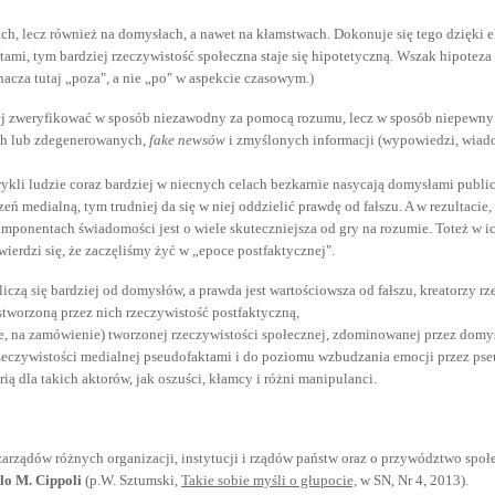
ach, lecz również na domysłach, a nawet na kłamstwach. Dokonuje się tego dzięki e
ami, tym bardziej rzeczywistość społeczna staje się hipotetyczną. Wszak hipoteza
acza tutaj „poza", a nie „po" w aspekcie czasowym.)
ę jej zweryfikować w sposób niezawodny za pomocą rozumu, lecz w sposób niepewny 
ch lub zdegenerowanych,
fake newsów
i zmyślonych informacji (wypowiedzi, wiadom
kli ludzie coraz bardziej w niecnych celach bezkarnie nasycają domysłami publiczną
rzeń medialną, tym trudniej da się w niej oddzielić prawdę od fałszu. A w rezultac
komponentach świadomości jest o wiele skuteczniejsza od gry na rozumie. Toteż w 
ierdzi się, że zaczęliśmy żyć w „epoce postfaktycznej".
y liczą się bardziej od domysłów, a prawda jest wartościowsza od fałszu, kreatorzy 
stworzoną przez nich rzeczywistość postfaktyczną,
ie, na zamówienie) tworzonej rzeczywistości społecznej, zdominowanej przez domys
rzeczywistości medialnej pseudofaktami i do poziomu wzbudzania emocji przez pse
ią dla takich aktorów, jak oszuści, kłamcy i różni manipulanci.
rządów różnych organizacji, instytucji i rządów państw oraz o przywództwo społecz
lo M. Cippoli
(p.W. Sztumski,
Takie sobie myśli o głupocie,
w SN, Nr 4, 2013).