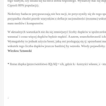
tego wartym, czy działa się na rzecz dobra wspólnego. Wystarczy stać się d
Cipooli 80% populacji).
Niektórzy badacze przypuszczają nie bez racji, że przyczyniły się do tego 
przypadku chodzi przede wszystkim o deflacje racjonalności (rozumu) wsku
mass mediów i komputerów.
W aktualnych warunkach nie da się zmniejszyć liczby dupków w społeczeństw
wzrastać i coraz więcej dupków będzie rządzić. A zatem, wszechobecność ich
Wymagałoby to jednak użycia broni, jaką oni posługują się tj. sposobami man
wskutek tego liczba dupków jeszcze bardziej by wzrosła. Wtedy pojawiłoby 
Wiesław Sztumski
*
Iloraz dupka (przeciwieństwo IQ) AQ = s/k, gdzie k - korzyści własne, s - st
.