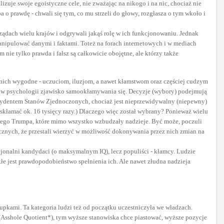
lizuje swoje egoistyczne cele, nie zważając na nikogo i na nic, chociaż nie
a o prawdę - chwali się tym, co mu strzeli do głowy, rozgłasza o tym wkoło i
ządach wielu krajów i odgrywali jakąś rolę w ich funkcjonowaniu. Jednak
 manipulować danymi i faktami. Toteż na forach internetowych i w mediach
nie tylko prawda i fałsz są całkowicie obojętne, ale którzy także
la nich wygodne - uczuciom, iluzjom, a nawet kłamstwom oraz częściej cudzym
ane w psychologii zjawisko samookłamywania się. Decyzje (wybory) podejmują
ezydentem Stanów Zjednoczonych, chociaż jest nieprzewidywalny (niepewny)
ż skłamać ok. 16 tysięcy razy.) Dlaczego więc został wybrany? Ponieważ wielu
nego Trumpa, które mimo wszystko wzbudzały nadzieje. Być może, poczuli
cznych, że przestali wierzyć w możliwość dokonywania przez nich zmian na
cjonalni kandydaci (o maksymalnym IQ), lecz populiści - kłamcy. Ludzie
ikłe jest prawdopodobieństwo spełnienia ich. Ale nawet złudna nadzieja
dupkami. Ta kategoria ludzi też od początku uczestniczyła we władzach.
Q (Asshole Quotient*), tym wyższe stanowiska chce piastować, wyższe pozycje