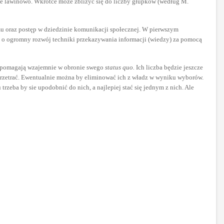
śnie lawinowo. Wkrótce może zbliżyć się do liczby głupków (według M.
izmu oraz postęp w dziedzinie komunikacji społecznej. W pierwszym
- o ogromny rozwój techniki przekazywania informacji (wiedzy) za pomocą
 wspomagają wzajemnie w obronie swego
status quo.
Ich liczba będzie jeszcze
ś przetrać. Ewentualnie można by eliminować ich z władz w wyniku wyborów.
rzeba by sie upodobnić do nich, a najlepiej stać się jednym z nich. Ale