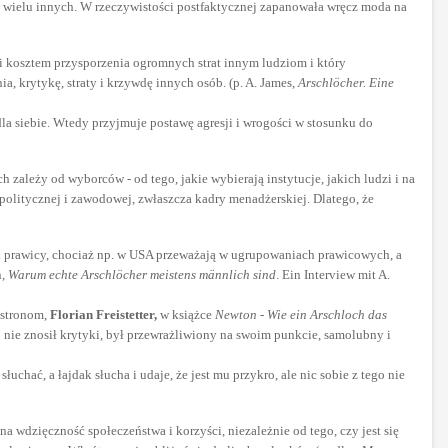
ze w wielu innych. W rzeczywistości postfaktycznej zapanowała wręcz moda na
zyści kosztem przysporzenia ogromnych strat innym ludziom i który
a, krytykę, straty i krzywdę innych osób. (p. A. James,
Arschlöcher. Eine
la siebie. Wtedy przyjmuje postawę agresji i wrogości w stosunku do
zależy od wyborców - od tego, jakie wybierają instytucje, jakich ludzi i na
y politycznej i zawodowej, zwłaszcza kadry menadżerskiej. Dlatego, że
 na prawicy, chociaż np. w USA przeważają w ugrupowaniach prawicowych, a
n,
Warum echte Arschlöcher meistens männlich sind
. Ein Interview mit A.
astronom,
Florian Freistetter,
w książce
Newton - Wie ein Arschloch das
 nie znosił krytyki, był przewrażliwiony na swoim punkcie, samolubny i
chać, a łajdak słucha i udaje, że jest mu przykro, ale nic sobie z tego nie
a wdzięczność społeczeństwa i korzyści, niezależnie od tego, czy jest się