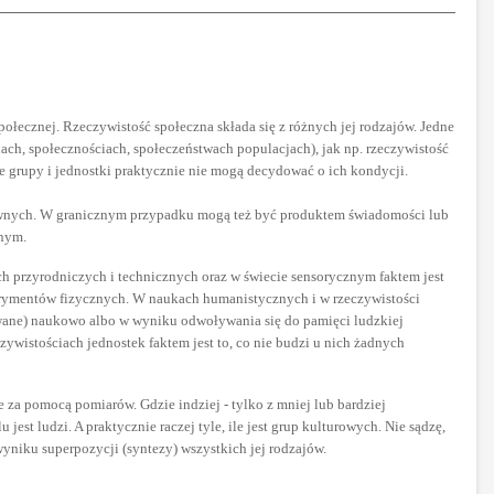
społecznej. Rzeczywistość społeczna składa się z różnych jej rodzajów. Jedne
dach, społecznościach, społeczeństwach populacjach), jak np. rzeczywistość
łe grupy i jednostki praktycznie nie mogą decydować o ich kondycji.
tywnych. W granicznym przypadku mogą też być produktem świadomości lub
anym.
ch przyrodniczych i technicznych oraz w świecie sensorycznym faktem jest
erymentów fizycznych. W naukach humanistycznych i w rzeczywistości
ntowane) naukowo albo w wyniku odwoływania się do pamięci ludzkiej
ywistościach jednostek faktem jest to, co nie budzi u nich żadnych
 za pomocą pomiarów. Gdzie indziej - tylko z mniej lub bardziej
st ludzi. A praktycznie raczej tyle, ile jest grup kulturowych. Nie sądzę,
wyniku superpozycji (syntezy) wszystkich jej rodzajów.