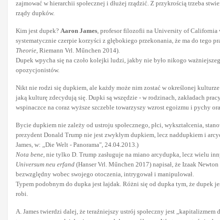
zajmować w hierarchii społecznej i dłużej rządzić. Z przykrością trzeba stwi
rządy dupków.
Kim jest dupek?
Aaron James
, profesor filozofii na University of Californ
systematycznie czerpie korzyści z głębokiego przekonania, że ma do tego pra
Theorie
, Riemann Vrl. Műnchen 2014).
Dupek wpycha się na czoło kolejki ludzi, jakby nie było nikogo ważniejsze
opozycjonistów.
Nikt nie rodzi się dupkiem, ale każdy może nim zostać w określonej kulturz
jaką kulturę zdecydują się. Dupki są wszędzie - w rodzinach, zakładach prac
wspinaczce na coraz wyższe szczeble towarzyszy wzrost egoizmu i pychy ora
Bycie dupkiem nie zależy od ustroju społecznego, płci, wykształcenia, stan
prezydent Donald Trump nie jest zwykłym dupkiem, lecz naddupkiem i arcyd
James, w: „Die Welt - Panorama", 24.04.2013.)
Nota bene
, nie tylko D. Trump zasługuje na miano arcydupka, lecz wielu i
Universum neu erfand
(Hanser Vrl. Műnchen 2017) napisał, że Izaak Newton 
bezwzględny wobec swojego otoczenia, intrygował i manipulował.
Typem podobnym do dupka jest łajdak. Różni się od dupka tym, że dupek jest d
robi.
A. James twierdzi dalej, że teraźniejszy ustrój społeczny jest „kapitalizme