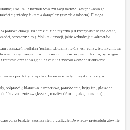
liminacji rozumu z udziału w weryfikacji faktów i zastępowania go
 mieści się między faktem a domysłem (prawdą a fałszem). Dlatego
za pomocą emocji. Im bardziej hipotetyczna jest rzeczywistość społeczna,
ości, oszczerstw itp.). Wskutek emocji, jakie wzbudzają u adresatów,
 przestrzeń medialną (realną i wirtualną), która jest jedną z istotnych form
ie, łatwiej da się manipulować milionami odbiorców pseudofaktów, by osiągać
ich interesie oraz ze względu na cele ich mocodawców postfaktyczną
rzeczywiści postfaktycznej chcą, by masy uznały domysły za fakty, a
ły, półprawdy, kłamstwa, oszczerstwa, pomówienia, hejty itp., głoszone
udofakty, znacznie zwiększa się możliwość manipulacji masami (np.
ne coraz bardziej zaostrza się i brutalizuje. Do władzy pretendują głównie