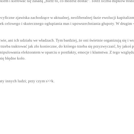
upkiem i kierować się zasadą „bierz to, co możesz dostać". Toteż liczba dupków ro
specyficzne zjawiska zachodzące w aktualnej, neoliberalnej fazie ewolucji kapital
tek celowego i skutecznego ogłupiania mas i upowszechniania głupoty. W drugim 
ie, ani ich udziału we władzach. Tym bardziej, że oni świetnie organizują się i
 trzeba traktować jak zło konieczne, do którego trzeba się przyzwyczaić, by jako
ipulowania elektoratem w oparciu o postfakty, emocje i kłamstwa. Z tego względu t
się błędne koło.
raty innych ludzi; przy czym s>>k.