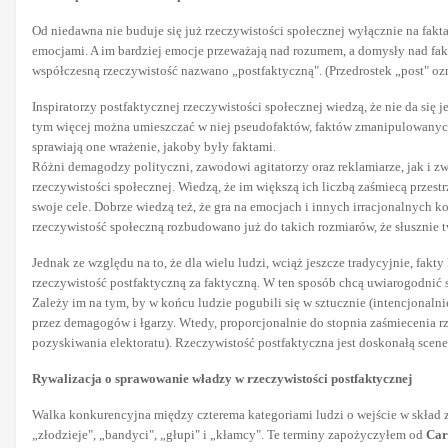
Od niedawna nie buduje się już rzeczywistości społecznej wyłącznie na fakt
emocjami. A im bardziej emocje przeważają nad rozumem, a domysły nad fakt
współczesną rzeczywistość nazwano „postfaktyczną". (Przedrostek „post" ozn
Inspiratorzy postfaktycznej rzeczywistości społecznej wiedzą, że nie da si
tym więcej można umieszczać w niej pseudofaktów, faktów zmanipulowany
sprawiają one wrażenie, jakoby były faktami.
Różni demagodzy polityczni, zawodowi agitatorzy oraz reklamiarze, jak i zwy
rzeczywistości społecznej. Wiedzą, że im większą ich liczbą zaśmiecą przest
swoje cele. Dobrze wiedzą też, że gra na emocjach i innych irracjonalnych 
rzeczywistość społeczną rozbudowano już do takich rozmiarów, że słusznie tw
Jednak ze względu na to, że dla wielu ludzi, wciąż jeszcze tradycyjnie, fakt
rzeczywistość postfaktyczną za faktyczną. W ten sposób chcą uwiarogodnić 
Zależy im na tym, by w końcu ludzie pogubili się w sztucznie (intencjonaln
przez demagogów i łgarzy. Wtedy, proporcjonalnie do stopnia zaśmiecenia 
pozyskiwania elektoratu). Rzeczywistość postfaktyczna jest doskonałą scener
Rywalizacja o sprawowanie władzy w rzeczywistości postfaktycznej
Walka konkurencyjna między czterema kategoriami ludzi o wejście w skład za
„złodzieje", „bandyci", „głupi" i „kłamcy". Te terminy zapożyczyłem od
Car