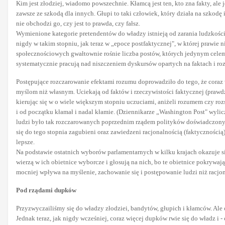
Kim jest złodziej, wiadomo powszechnie. Kłamcą jest ten, kto zna fakty, ale 
zawsze ze szkodą dla innych. Głupi to taki człowiek, który działa na szkodę 
nie obchodzi go, czy jest to prawda, czy fałsz.
Wymienione kategorie pretendentów do władzy istnieją od zarania ludzkości.
nigdy w takim stopniu, jak teraz w „epoce postfaktycznej", w której prawie 
społecznościowych gwałtownie rośnie liczba postów, których jedynym celem je
systematycznie pracują nad niszczeniem dyskursów opartych na faktach i ro
Postępujące rozczarowanie efektami rozumu doprowadziło do tego, że coraz w
myślom niż własnym. Uciekają od faktów i rzeczywistości faktycznej (prawdz
kierując się w o wiele większym stopniu uczuciami, aniżeli rozumem czy r
i od początku kłamał i nadal kłamie. (Dziennikarze „Washington Post" wylicz
ludzi było tak rozczarowanych poprzednim rządem polityków doświadczonyc
się do tego stopnia zagubieni oraz zawiedzeni racjonalnością (faktycznośc
lepsze.
Na podstawie ostatnich wyborów parlamentarnych w kilku krajach okazuje się
wierzą w ich obietnice wyborcze i głosują na nich, bo te obietnice pokrywaj
mocniej wpływa na myślenie, zachowanie się i postępowanie ludzi niż racjo
Pod rządami dupków
Przyzwyczailiśmy się do władzy złodziei, bandytów, głupich i kłamców. Ale 
Jednak teraz, jak nigdy wcześniej, coraz więcej dupków rwie się do władz i 