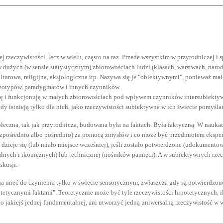
ej rzeczywistości, lecz w wielu, często na raz. Przede wszystkim w przyrodniczej i 
 w dużych (w sensie statystycznym) zbiorowościach ludzi (klasach, warstwach, naro
lturowa, religijna, aksjologiczna itp. Nazywa się je "obiektywnymi", ponieważ ma
reotypów, paradygmatów i innych czynników.
 się i funkcjonują w małych zbiorowościach pod wpływem czynników intersubiek
dy istnieją tylko dla nich, jako rzeczywistości subiektywne w ich świecie pomyśl
łeczna, tak jak przyrodnicza, budowana była na faktach. Była faktyczną. W nauka
bezpośrednio albo pośrednio) za pomocą zmysłów i co może być przedmiotem eksp
 co dzieje się (lub miało miejsce wcześniej), jeśli zostało potwierdzone (udokume
lnych i ikonicznych) lub technicznej (nośników pamięci). A w subiektywnych rzecz
skusji.
a mieć do czynienia tylko w świecie sensorycznym, zwłaszcza gdy są potwierdzone
ycznymi faktami". Teoretycznie może być tyle rzeczywistości hipotetycznych, ilu je
o jakiejś jednej fundamentalnej, ani utworzyć jedną uniwersalną rzeczywistość w 