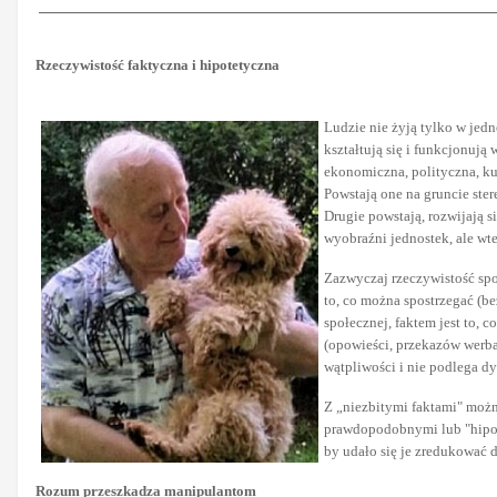
Rzeczywistość faktyczna i hipotetyczna
Ludzie nie żyją tylko w jedn
kształtują się i funkcjonują
ekonomiczna, polityczna, ku
Powstają one na gruncie ste
Drugie powstają, rozwijają
wyobraźni jednostek, ale wte
Zazwyczaj rzeczywistość spo
to, co można spostrzegać (
społecznej, faktem jest to,
(opowieści, przekazów werba
wątpliwości i nie podlega dy
Z „niezbitymi faktami" możn
prawdopodobnymi lub "hipotet
by udało się je zredukować d
Rozum przeszkadza manipulantom