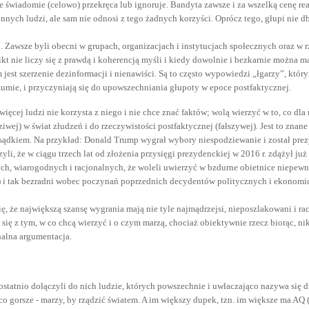
je świadomie (celowo) przekręca lub ignoruje. Bandyta zawsze i za wszelką cenę rea
innych ludzi, ale sam nie odnosi z tego żadnych korzyści. Oprócz tego, głupi nie db
 Zawsze byli obecni w grupach, organizacjach i instytucjach społecznych oraz w r
nikt nie liczy się z prawdą i koherencją myśli i kiedy dowolnie i bezkarnie można
st szerzenie dezinformacji i nienawiści. Są to często wypowiedzi „łgarzy”, którym 
zumie, i przyczyniają się do upowszechniania głupoty w epoce postfaktycznej.
ięcej ludzi nie korzysta z niego i nie chce znać faktów; wolą wierzyć w to, co d
iwej) w świat złudzeń i do rzeczywistości postfaktycznej (fałszywej). Jest to zn
ozsądkiem. Na przykład: Donald Trump wygrał wybory niespodziewanie i został pr
yli, że w ciągu trzech lat od złożenia przysięgi prezydenckiej w 2016 r. zdążył ju
h, wiarogodnych i racjonalnych, że woleli uwierzyć w bzdurne obietnice niepew
ią) i tak bezradni wobec poczynań poprzednich decydentów politycznych i ekonomi
, że największą szansę wygrania mają nie tyle najmądrzejsi, nieposzlakowani i ra
ą się z tym, w co chcą wierzyć i o czym marzą, chociaż obiektywnie rzecz biorąc, n
nalna argumentacja.
ostatnio dołączyli do nich ludzie, których powszechnie i uwłaczająco nazywa się 
- co gorsze - marzy, by rządzić światem. A im większy dupek, tzn. im większe ma A