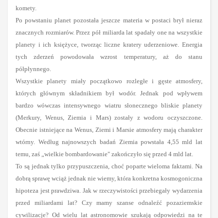
komety.
Po powstaniu planet pozostała jeszcze materia w postaci brył nieraz
znacznych rozmiarów. Przez pół miliarda lat spadały one na wszystkie
planety i ich księżyce, tworząc liczne kratery uderzeniowe. Energia
tych zderzeń powodowała wzrost temperatury, aż do stanu
półpłynnego.
Wszystkie planety miały początkowo rozległe i gęste atmosfery,
których głównym składnikiem był wodór. Jednak pod wpływem
bardzo wówczas intensywnego wiatru słonecznego bliskie planety
(Merkury, Wenus, Ziemia i Mars) zostały z wodoru oczyszczone.
Obecnie istniejące na Wenus, Ziemi i Marsie atmosfery mają charakter
wtórny. Według najnowszych badań Ziemia powstała 4,55 mld lat
temu, zaś „wielkie bombardowanie" zakończyło się przed 4 mld lat.
To są jednak tylko przypuszczenia, choć poparte wieloma faktami. Na
dobrą sprawę wciąż jednak nie wiemy, która konkretna kosmogoniczna
hipoteza jest prawdziwa. Jak w rzeczywistości przebiegały wydarzenia
przed miliardami lat? Czy mamy szanse odnaleźć pozaziemskie
cywilizacje? Od wielu lat astronomowie szukają odpowiedzi na te