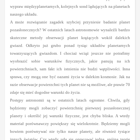
wypraw międzyplanetarnych, kolejnych sond lądujących na planetach
naszego układu.
A może rozwiązanie zagadek szybciej przyniesie badanie planet
pozasłonecznych? W ostatnich latach astronomowie wynaleźli bardzo
skuteczne metody obserwacji planet krążących wokół dalekich
gwiazd. Odkryto już grubo ponad tysiąc układów planetarnych
towarzyszących gwiazdom. I chociaż wciąż jeszcze nie potrafimy
wyobrazić sobie warunków fizycznych, jakie panują na ich
powierzchniach, sam fakt ich istnienia nie budzi wątpliwości. Inna
sprawa, czy mogą one być oazami życia w dalekim kosmosie. Jak na
razie obserwacje powierzchni tych planet nie są możliwe, ale prawie 70
zdaje się mieć dogodne warunki do życia.
Postępy astronomii są w ostatnich latach ogromne. Chwila, gdy
będziemy mogli zobaczyć powierzchnię pierwszej pozasłonecznej
planety i określić jej warunki fizyczne, jest chyba bliska. A wtedy
materiał porównawczy powiększy się wielokrotnie. Będziemy mogli
bowiem porównywać nie tylko nasze planety, ale również tysiące
innych światów. Czy wtedy uda się opracować jedną, spójną teorię