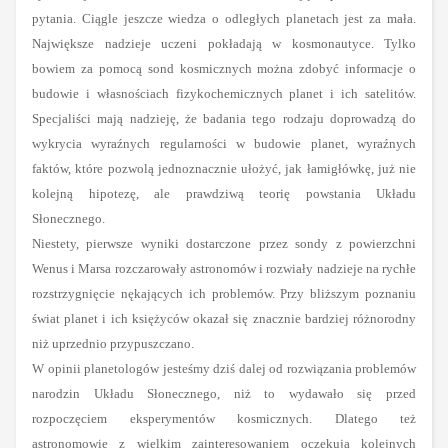
pytania. Ciągle jeszcze wiedza o odległych planetach jest za mała.
Największe nadzieje uczeni pokładają w kosmonautyce. Tylko
bowiem za pomocą sond kosmicznych można zdobyć informacje o
budowie i własnościach fizykochemicznych planet i ich satelitów.
Specjaliści mają nadzieję, że badania tego rodzaju doprowadzą do
wykrycia wyraźnych regularności w budowie planet, wyraźnych
faktów, które pozwolą jednoznacznie ułożyć, jak łamigłówkę, już nie
kolejną hipotezę, ale prawdziwą teorię powstania Układu
Słonecznego.
Niestety, pierwsze wyniki dostarczone przez sondy z powierzchni
Wenus i Marsa rozczarowały astronomów i rozwiały nadzieje na rychłe
rozstrzygnięcie nękających ich problemów. Przy bliższym poznaniu
świat planet i ich księżyców okazał się znacznie bardziej różnorodny
niż uprzednio przypuszczano.
W opinii planetologów jesteśmy dziś dalej od rozwiązania problemów
narodzin Układu Słonecznego, niż to wydawało się przed
rozpoczęciem eksperymentów kosmicznych. Dlatego też
astronomowie z wielkim zainteresowaniem oczekują kolejnych