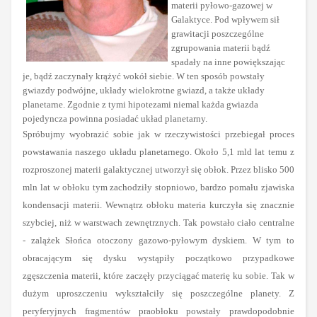
materii pyłowo-gazowej w
Galaktyce. Pod wpływem sił
grawitacji poszczególne
zgrupowania materii bądź
spadały na inne powiększając
je, bądź zaczynały krążyć wokół siebie. W ten sposób powstały
gwiazdy podwójne, układy wielokrotne gwiazd, a także układy
planetarne. Zgodnie z tymi hipotezami niemal każda gwiazda
pojedyncza powinna posiadać układ planetarny.
Spróbujmy wyobrazić sobie jak w rzeczywistości przebiegał proces
powstawania naszego układu planetarnego. Około 5,1 mld lat temu z
rozproszonej materii galaktycznej utworzył się obłok. Przez blisko 500
mln lat w obłoku tym zachodziły stopniowo, bardzo pomału zjawiska
kondensacji materii. Wewnątrz obłoku materia kurczyła się znacznie
szybciej, niż w warstwach zewnętrznych. Tak powstało ciało centralne
- zalążek Słońca otoczony gazowo-pyłowym dyskiem. W tym to
obracającym się dysku wystąpiły początkowo przypadkowe
zgęszczenia materii, które zaczęły przyciągać materię ku sobie. Tak w
dużym uproszczeniu wykształciły się poszczególne planety. Z
peryferyjnych fragmentów praobłoku powstały prawdopodobnie