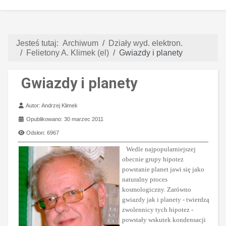
Jesteś tutaj:
Archiwum
Działy wyd. elektron.
Felietony A. Klimek (el)
Gwiazdy i planety
Gwiazdy i planety
Szczegóły
Autor:
Andrzej Klimek
Opublikowano: 30 marzec 2011
Odsłon: 6967
Wedle najpopularniejszej
obecnie grupy hipotez
powstanie planet jawi się jako
naturalny proces
kosmologiczny. Zarówno
gwiazdy jak i planety - twierdzą
zwolennicy tych hipotez -
powstały wskutek kondensacji