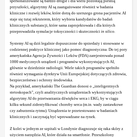
spersonalizowane są bardzo drogie i dla wielu pozostają pieśnią
przyszłości, algorytmy AI są zaangażowane również w badania
kliniczne i rozwój leków, które dotrą do szerszego grona pacjentów. AI
staje się tutaj rekruterem, który wybiera kandydatów do badań
klinicznych substancji, które sama zaprojektowała i dla których
przeprowadziła symulacje toksyczności i skuteczności
in silico.
Systemy AI są dziś legalnie dopuszczone do sprzedaży i stosowane w
codziennej praktyce klinicznej jako pomoc diagnostyczna. Do tej pory
amerykańska Agencja Żywności i Leków (FDA) zarejestrowała ponad
1000 medycznych urządzeń i programów wykorzystujących AI,
głównie w dziedzinie radiologii. Wiele takich programów spełniło
również wymagania dyrektyw Unii Europejskiej dotyczących zdrowia,
bezpieczeństwa i ochrony środowiska.
Na przykład, amerykański The Guardian donosi o „inteligentnych
stetoskopach”, czyli analitycznych urządzeniach wykorzystujących
algorytmy AI do przetwarzania dźwięków serca i EKG, by w ciągu
kilku sekund zidentyfikować choroby serca (m.in. wady zastawkowe
czy zaburzenia rytmu). Urządzenia te przetestowano w badaniach
klinicznych i zaczynają być wprowadzane na rynek.
Z kolei w jednym ze szpitali w Londynie diagnozuje się raka skóry z
użyciem narzędzia AI, które działa na smartfonie. Przeszkolony