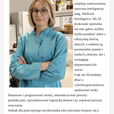
znajduje zastosowania
sztuczna inteligencja
(ang. Artificial
Intelligence, AI). AI
doskonale sprawdza
się tam, gdzie szybko
trzeba poradzić sobie z
olbrzymią ilością
danych, a zadania są
powtarzalne (zatem i
nudne!), złożone, ale i
wymagają
dopasowania do
wzoru.
I tak oto AI miałaby
dbać o
cyberbezpieczeństwo,
analizować rynki
finansowe i prognozować trendy, automatyzować procesy
produkcyjne, optymalizować logistykę dostaw czy wspierać procesy
nauczania.
Jednak dla przeciętnego użytkownika zdecydowanie kojarzy się z