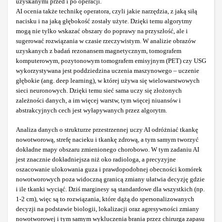
uzyskanymi przed i po operacji.
AI ocenia także technikę operatora, czyli jakie narzędzia, z jaką siłą
nacisku i na jaką głębokość zostały użyte. Dzięki temu algorytmy
mogą nie tylko wskazać obszary do poprawy na przyszłość, ale i
sugerować rozwiązania w czasie rzeczywistym. W analizie obrazów
uzyskanych z badań rezonansem magnetycznym, tomografem
komputerowym, pozytonowym tomografem emisyjnym (PET) czy USG
wykorzystywana jest poddziedzina uczenia maszynowego – uczenie
głębokie (ang. deep learning), w której używa się wielowarstwowych
sieci neuronowych. Dzięki temu sieć sama uczy się złożonych
zależności danych, a im więcej warstw, tym więcej niuansów i
abstrakcyjnych cech jest wyłapywanych przez algorytm.
Analiza danych o strukturze przestrzennej uczy AI odróżniać tkankę
nowotworową, strefę nacieku i tkankę zdrową, a tym samym tworzyć
dokładne mapy obszaru zmienionego chorobowo. W tym zadaniu AI
jest znacznie dokładniejsza niż oko radiologa, a precyzyjne
oszacowanie ulokowania guza i prawdopodobnej obecności komórek
nowotworowych poza widoczną granicą zmiany ułatwia decyzję gdzie
i ile tkanki wyciąć. Dziś marginesy są standardowe dla wszystkich (np.
1-2 cm), więc są to rozwiązania, które dążą do spersonalizowanych
decyzji na podstawie biologii, lokalizacji oraz agresywności zmiany
nowotworowej i tym samym wykluczenia brania przez chirurga zapasu