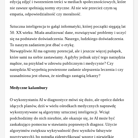
edycją zdjęć i tworzeniem treści w mediach społecznościowych, które
nie zawsze spełniają normy etyczne. AI nie wie przecież czym są
empatia, odpowiedzialność czy moralność.
Sztuczna inteligencja to gałąź informatyki, której początki sięgają lat
50. XX wieku. Miała analizować dane, rozwiązywać problemy i uczyć
się na podstawie doświadczenia. Naszego, ludzkiego doświadczenia.
To naszym zadaniem jest dbać o etykę.
Niewątpliwie AI ma ogromy potencjał, ale i jeszcze więcej pułapek,
które sami na siebie zastawiamy. A gdyby jednak użyć tego narzędzia
mądrze, na przykład w zdrowiu publicznym i medycynie? Czy
narzędzia AI wypełnią powierzone zadanie ulepszenia leczenia i czy
uzasadniona jest obawa, że niedługo zastąpią lekarzy?
Medyczne kalambury
O wykorzystaniu AI w diagnostyce mówi się dużo, ale oprócz daleko
idących planów, dziś w wielu ośrodkach medycznych naprawdę
wykorzystywane są algorytmy sztucznej inteligencji. Wciąż
podchodzimy do nich nieufnie, ale okazuje się, że AI może być
zaskakująco pomocna w stawianiu poprawnych diagnoz. Użycie
algorytmów zwiększa wykrywalność (bez wyników fałszywie
pozytywnych), bo potrafią zidentyfikować wzorce i niewielkie