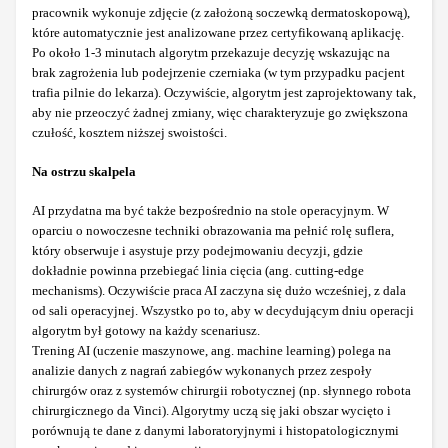
pracownik wykonuje zdjęcie (z założoną soczewką dermatoskopową),
które automatycznie jest analizowane przez certyfikowaną aplikację.
Po około 1-3 minutach algorytm przekazuje decyzję wskazując na
brak zagrożenia lub podejrzenie czerniaka (w tym przypadku pacjent
trafia pilnie do lekarza). Oczywiście, algorytm jest zaprojektowany tak,
aby nie przeoczyć żadnej zmiany, więc charakteryzuje go zwiększona
czułość, kosztem niższej swoistości.
Na ostrzu skalpela
AI przydatna ma być także bezpośrednio na stole operacyjnym. W
oparciu o nowoczesne techniki obrazowania ma pełnić rolę suflera,
który obserwuje i asystuje przy podejmowaniu decyzji, gdzie
dokładnie powinna przebiegać linia cięcia (ang. cutting-edge
mechanisms). Oczywiście praca AI zaczyna się dużo wcześniej, z dala
od sali operacyjnej. Wszystko po to, aby w decydującym dniu operacji
algorytm był gotowy na każdy scenariusz.
Trening AI (uczenie maszynowe, ang. machine learning) polega na
analizie danych z nagrań zabiegów wykonanych przez zespoły
chirurgów oraz z systemów chirurgii robotycznej (np. słynnego robota
chirurgicznego da Vinci). Algorytmy uczą się jaki obszar wycięto i
porównują te dane z danymi laboratoryjnymi i histopatologicznymi