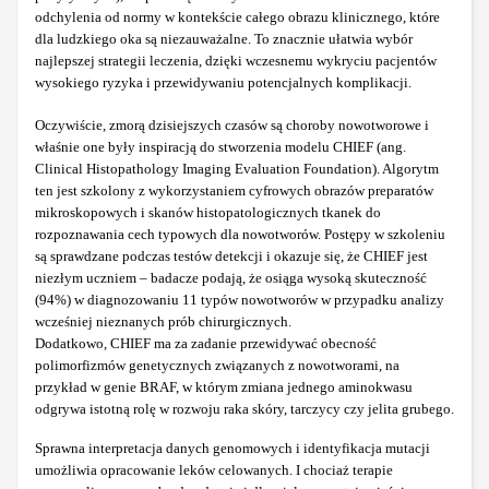
odchylenia od normy w kontekście całego obrazu klinicznego, które
dla ludzkiego oka są niezauważalne. To znacznie ułatwia wybór
najlepszej strategii leczenia, dzięki wczesnemu wykryciu pacjentów
wysokiego ryzyka i przewidywaniu potencjalnych komplikacji.
Oczywiście, zmorą dzisiejszych czasów są choroby nowotworowe i
właśnie one były inspiracją do stworzenia modelu CHIEF (ang.
Clinical Histopathology Imaging Evaluation Foundation). Algorytm
ten jest szkolony z wykorzystaniem cyfrowych obrazów preparatów
mikroskopowych i skanów histopatologicznych tkanek do
rozpoznawania cech typowych dla nowotworów. Postępy w szkoleniu
są sprawdzane podczas testów detekcji i okazuje się, że CHIEF jest
niezłym uczniem – badacze podają, że osiąga wysoką skuteczność
(94%) w diagnozowaniu 11 typów nowotworów w przypadku analizy
wcześniej nieznanych prób chirurgicznych.
Dodatkowo, CHIEF ma za zadanie przewidywać obecność
polimorfizmów genetycznych związanych z nowotworami, na
przykład w genie BRAF, w którym zmiana jednego aminokwasu
odgrywa istotną rolę w rozwoju raka skóry, tarczycy czy jelita grubego.
Sprawna interpretacja danych genomowych i identyfikacja mutacji
umożliwia opracowanie leków celowanych. I chociaż terapie