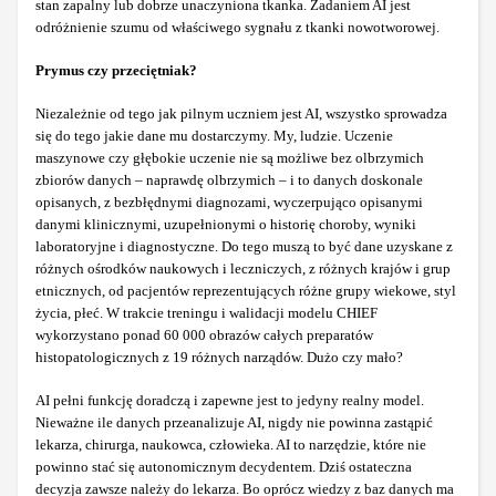
stan zapalny lub dobrze unaczyniona tkanka. Zadaniem AI jest
odróżnienie szumu od właściwego sygnału z tkanki nowotworowej.
Prymus czy przeciętniak?
Niezależnie od tego jak pilnym uczniem jest AI, wszystko sprowadza
się do tego jakie dane mu dostarczymy. My, ludzie. Uczenie
maszynowe czy głębokie uczenie nie są możliwe bez olbrzymich
zbiorów danych – naprawdę olbrzymich – i to danych doskonale
opisanych, z bezbłędnymi diagnozami, wyczerpująco opisanymi
danymi klinicznymi, uzupełnionymi o historię choroby, wyniki
laboratoryjne i diagnostyczne. Do tego muszą to być dane uzyskane z
różnych ośrodków naukowych i leczniczych, z różnych krajów i grup
etnicznych, od pacjentów reprezentujących różne grupy wiekowe, styl
życia, płeć. W trakcie treningu i walidacji modelu CHIEF
wykorzystano ponad 60 000 obrazów całych preparatów
histopatologicznych z 19 różnych narządów. Dużo czy mało?
AI pełni funkcję doradczą i zapewne jest to jedyny realny model.
Nieważne ile danych przeanalizuje AI, nigdy nie powinna zastąpić
lekarza, chirurga, naukowca, człowieka. AI to narzędzie, które nie
powinno stać się autonomicznym decydentem. Dziś ostateczna
decyzja zawsze należy do lekarza. Bo oprócz wiedzy z baz danych ma