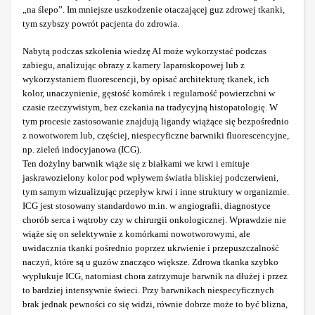
„na ślepo”. Im mniejsze uszkodzenie otaczającej guz zdrowej tkanki,
tym szybszy powrót pacjenta do zdrowia.
Nabytą podczas szkolenia wiedzę AI może wykorzystać podczas
zabiegu, analizując obrazy z kamery laparoskopowej lub z
wykorzystaniem fluorescencji, by opisać architekturę tkanek, ich
kolor, unaczynienie, gęstość komórek i regularność powierzchni w
czasie rzeczywistym, bez czekania na tradycyjną histopatologię. W
tym procesie zastosowanie znajdują ligandy wiążące się bezpośrednio
z nowotworem lub, częściej, niespecyficzne barwniki fluorescencyjne,
np. zieleń indocyjanowa (ICG).
Ten dożylny barwnik wiąże się z białkami we krwi i emituje
jaskrawozielony kolor pod wpływem światła bliskiej podczerwieni,
tym samym wizualizując przepływ krwi i inne struktury w organizmie.
ICG jest stosowany standardowo m.in. w angiografii, diagnostyce
chorób serca i wątroby czy w chirurgii onkologicznej. Wprawdzie nie
wiąże się on selektywnie z komórkami nowotworowymi, ale
uwidacznia tkanki pośrednio poprzez ukrwienie i przepuszczalność
naczyń, które są u guzów znacząco większe. Zdrowa tkanka szybko
wypłukuje ICG, natomiast chora zatrzymuje barwnik na dłużej i przez
to bardziej intensywnie świeci. Przy barwnikach niespecyficznych
brak jednak pewności co się widzi, równie dobrze może to być blizna,