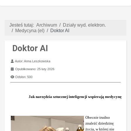
Jesteś tutaj:
Archiwum
Działy wyd. elektron.
Medycyna (el)
Doktor AI
Doktor AI
Szczegóły
Autor:
Anna Leszkowska
Opublikowano: 25 luty 2026
Odsłon: 500
Jak narzędzia sztucznej inteligencji wspierają medycynę
Obecnie trudno
znaleźć dziedzinę
życia, w której nie