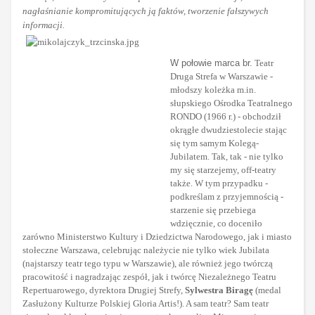
nagłaśnianie kompromitujących ją faktów, tworzenie fałszywych
informacji.
W połowie marca br.
Teatr
Druga Strefa w Warszawie -
młodszy koleżka m.in.
słupskiego Ośrodka Teatralnego
RONDO (1966 r.) - obchodził
okrągłe dwudziestolecie stając
się tym samym Kolegą-
Jubilatem. Tak, tak - nie tylko
my się starzejemy, off-teatry
także. W tym przypadku -
podkreślam z przyjemnością -
starzenie się przebiega
wdzięcznie, co doceniło
zarówno Ministerstwo Kultury i Dziedzictwa Narodowego, jak i miasto
stołeczne Warszawa, celebrując należycie nie tylko wiek Jubilata
(najstarszy teatr tego typu w Warszawie), ale również jego twórczą
pracowitość i nagradzając zespół, jak i twórcę Niezależnego Teatru
Repertuarowego, dyrektora Drugiej Strefy,
Sylwestra Biragę
(medal
Zasłużony Kulturze Polskiej Gloria Artis!). A sam teatr? Sam teatr