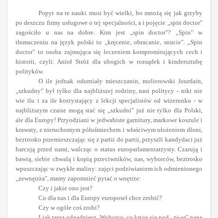
Popyt na te nauki musi być wielki, bo mnożą się jak grzyby
po deszczu firmy usługowe o tej specjalności, a i pojęcie „spin doctor"
zagościło u nas na dobre. Kim jest „spin doctor"? „Spin" w
tłumaczeniu na język polski to „kręcenie, obracanie, snucie". „Spin
doctor" to osoba zajmująca się leczeniem kompromitujących cech i
historii, czyli: Anioł Stróż dla ubogich w rozsądek i kindersztubę
polityków.
O ile jednak odurniały mieszczanin, molierowski Jourdain,
„szkudny" był tylko dla najbliższej rodziny, nasi politycy - nikt nie
wie ilu i za ile korzystający z lekcji specjalistów od wizerunku - w
najbliższym czasie mogą stać się „szkudni" już nie tylko dla Polski,
ale dla Europy! Przyodziani w jedwabiste garnitury, markowe koszule i
krawaty, z nieruchomym półuśmiechem i właściwym ułożeniem dłoni,
beztrosko przemieszczając się z partii do partii, przyszli kandydaci już
harcują przed nami, walcząc o status europarlamentarzysty. Czarują i
bawią, siebie chwalą i kopią przeciwników, nas, wyborców, beztrosko
wpuszczając w zwykłe maliny: zajęci podziwianiem ich odmienionego
„zewnętrza", mamy zapomnieć pytać o wnętrze:
Czy i jakie ono jest?
Co dla nas i dla Europy europoseł chce zrobić?
Czy w ogóle coś zrobi?
I jak teraz odgadniesz, Wyborco, co kryje się pod „pi-ar" pana