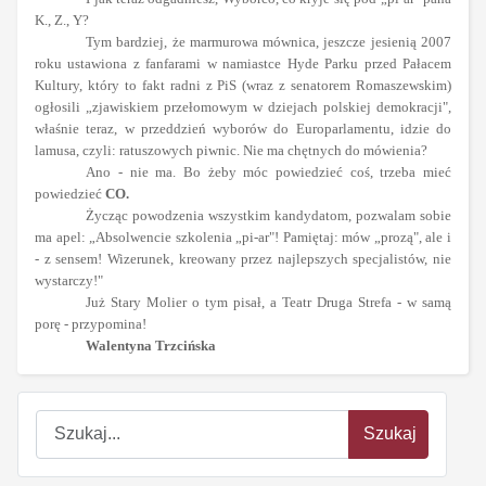
K., Z., Y?
Tym bardziej, że marmurowa mównica, jeszcze jesienią 2007
roku ustawiona z fanfarami w namiastce Hyde Parku przed Pałacem
Kultury, który to fakt radni z PiS (wraz z senatorem Romaszewskim)
ogłosili „zjawiskiem przełomowym w dziejach polskiej demokracji",
właśnie teraz, w przeddzień wyborów do Europarlamentu, idzie do
lamusa, czyli: ratuszowych piwnic. Nie ma chętnych do mówienia?
Ano - nie ma. Bo żeby móc powiedzieć coś, trzeba mieć
powiedzieć
CO.
Życząc powodzenia wszystkim kandydatom, pozwalam sobie
ma apel: „Absolwencie szkolenia „pi-ar"! Pamiętaj: mów „prozą", ale i
- z sensem! Wizerunek, kreowany przez najlepszych specjalistów, nie
wystarczy!"
Już Stary Molier o tym pisał, a Teatr Druga Strefa - w samą
porę - przypomina!
Walentyna Trzcińska
oem
software
Szukaj
Szukaj