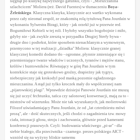
sięgnął po klasykę najwyższego gatunku, czyli - „Mieszczanina
szlachcicem" Moliera (reż. David Fuentes) w tłumaczeniu
Boya-
Żeleńskiego
. Klasyczna klasyka, klasycznie acz wartko wykonana
przez cały nieomal zespół, ze znakomitą rolą tytułową Pana Jourdain w
wykonaniu Sylwestra Biragi, który - jak orzekł już w przerwie red.
Bogumiłowi Kobieli w tej roli. I byłoby wszystko bogobojnie i miło,
gdyby nie - jak zwykle zresztą w przypadku Drugiej Strefy bywa -
drugie dno i podtekst, które sposobem nienachlanym a wymownym,
przemycono w tej realizacji „dziadka" Moliera: klasycznie granej
klasycznej komedii dodano tło - ogromne, płynnie zmieniające się i
przemieniające twarze władców i uczonych, tyranów i mężów stanu,
królów i buntowników. Równający w górę Pan Jourdain w tym
kontekście staje się groteskowo groźny, drapieżny jak tygrys,
niebezpieczny jak krokodyl pod maską pozornie ogładzonego
mieszczanina. A stąd już tylko kroczek mały do współczesnej nam
„pijarowskiej plagi". Wprawdzie dzisiejsi Panowie Jourdain nie muszą
się już uczyć fechtunku, tańca czy salonowej konwersacji, mają za to -
mistrzów od wizerunku. Może nie tak wyszukanych, jak molierowski
Filozof uświadamiający Panu Jourdain, że od „lat czterdziestu mówi
prozą", ale - dość skutecznych, jeśli chodzi o zagadnienia tzw. mowy
ciała, intonacji głosu, stroju i zachowania, głównie przed kamerami
konferencji prasowych. Czyli: budowania właściwego „pi-ar" - dla
siebie białego, dla przeciwnika - czarnego. prezes polskiego AICT -
wzniósł się na wyżyny bliskie samemu