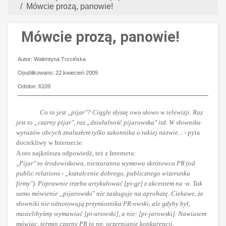
Mówcie prozą, panowie!
Mówcie prozą, panowie!
Szczegóły
Autor:
Walentyna Trzcińska
Opublikowano: 22 kwiecień 2009
Odsłon: 6109
Co to jest „pijar"? Ciągle słyszę owo słowo w telewizji. Raz
jest to „czarny pijar", raz „działalność pijarowska" itd. W słowniku
wyrazów obcych znalazłem tylko zakonnika o takiej nazwie...
- pyta
dociekliwy w Internecie.
A oto najkrótsza odpowiedź, też z Internetu:
„
Pijar" to środowiskowa, niestaranna wymowa skrótowca PR (od
public relations - „kształcenie dobrego, publicznego wizerunku
firmy"). Poprawnie trzeba artykułować [pi-
a
r] z akcentem na -a. Tak
samo mówienie „pijarowski" nie zasługuje na aprobatę. Ciekawe, że
słowniki nie odnotowują przymiotnika PR-owski, ale gdyby był,
musielibyśmy wymawiać [pi-arowski], a nie: [pi-jarowski]. Nawiasem
mówiąc, termin czarny PR to np. oczernianie konkurencji,