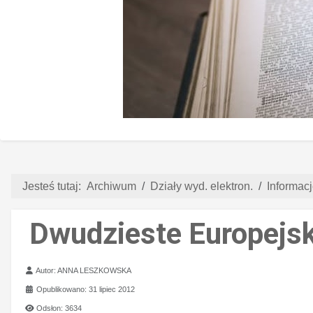
Jesteś tutaj:
Archiwum
Działy wyd. elektron.
Informacj
Dwudzieste Europejs
Szczegóły
Autor:
ANNA LESZKOWSKA
Opublikowano: 31 lipiec 2012
Odsłon: 3634