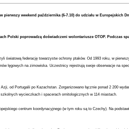
 pierwszy weekend października (6-7.10) do udziału w Europejskich Dn
stach Polski poprowadzą doświadczeni wolontariusze OTOP. Podczas spa
czyli światową federację towarzystw ochrony ptaków. Od 1993 roku, w pierwsz
renów lęgowych na zimowiska. Uczestnicy rejestrują swoje obserwacje na spe
 Azji, od Portugalii po Kazachstan. Zorganizowano łącznie ponad 2 200 wyd
 szkolnych wycieczkach i spacerach ornitologicznych w 114 miastach.
uropejskiego centrum koordynacyjnego (w tym roku są to Czechy). Na podstaw