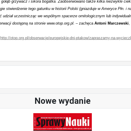
 gołąb grzywacz i sikora bogatka. Zaobserwowano także kilka niezwykle cie
ie stwierdzenie tego gatunku w historii Polski (gniazduje w Ameryce Płn. i na
ć udział uczestnicząc we wspólnym spacerze ornitologicznym lub indywidua
rwacji dostępną na stronie www.otop.org.pl.
– zachęca
Antoni Marczewski
,
:
http://otop.org.pl/obserwacje/europejskie-dni-ptakow/zapraszamy-na-wycieczk
Nowe wydanie