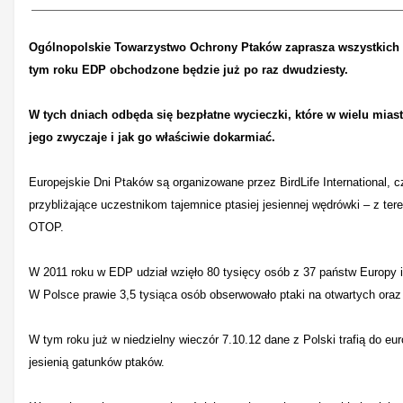
Ogólnopolskie Towarzystwo Ochrony Ptaków zaprasza wszystkich w
tym roku EDP obchodzone będzie już po raz dwudziesty.
W tych dniach odbęda się bezpłatne wycieczki, które w wielu mia
jego zwyczaje i jak go właściwie dokarmiać.
Europejskie Dni Ptaków są organizowane przez BirdLife International, 
przybliżające uczestnikom tajemnice ptasiej jesiennej wędrówki – z te
OTOP.
W 2011 roku w EDP udział wzięło 80 tysięcy osób z 37 państw Europy i
W Polsce prawie 3,5 tysiąca osób obserwowało ptaki na otwartych oraz
W tym roku już w niedzielny wieczór 7.10.12 dane z Polski trafią do e
jesienią gatunków ptaków.