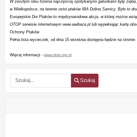
W zeszłym roku trzema najczęściej spotykanymi gatunkami były zięba,
w Wielkopolsce, na terenie ostoi ptaków IBA Dolina Samicy. Było to drug
Europejskie Dni Ptaków to międzynarodowa akcja, w której można wzią
OTOP serwisie internetowym www.awibaza.pl lub wypełniając kartę obse
Ochrony Ptaków
Pełna lista wycieczek, od dnia 15 września dostępna będzie na stronie
Więcej informacji -
www.otop.org.pl
Szukaj
Szukaj