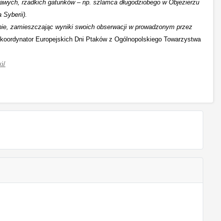
kawych, rzadkich gatunków – np. szlamca długodziobego w Objezierzu
 Syberii).
lnie, zamieszczając wyniki swoich obserwacji w prowadzonym przez
 koordynator Europejskich Dni Ptaków z Ogólnopolskiego Towarzystwa
i/