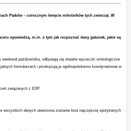
iach Ptaków – corocznym święcie miłośników tych zwierząt. W
ceru opowiedzą, m.in. o tym jak rozpoznać dany gatunek, jakie są
y weekend października, odbywają się otwarte wycieczki ornitologiczne
cjalnych formularzach i przekazują je ogólnopolskiemu koordynatorowi w
arzeń związanych z EDP.
ie wszystkich danych utworzona zostanie lista najczęściej spotykanych